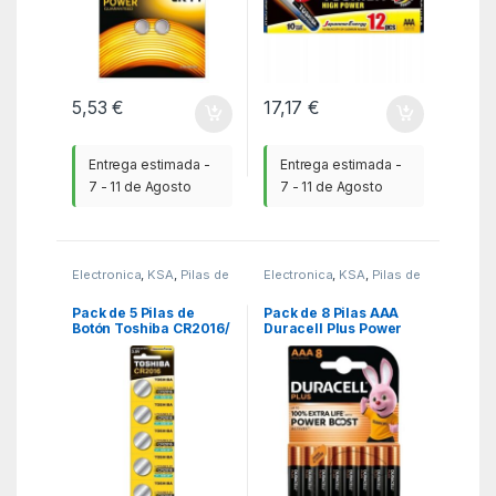
5,53
€
17,17
€
Entrega estimada -
Entrega estimada -
7 - 11 de Agosto
7 - 11 de Agosto
Electronica
,
KSA
,
Pilas de
Electronica
,
KSA
,
Pilas de
consumo
consumo
Pack de 5 Pilas de
Pack de 8 Pilas AAA
Botón Toshiba CR2016/
Duracell Plus Power
3V
Boost DPBLR3B8/ 1.5V/
Alcalinas