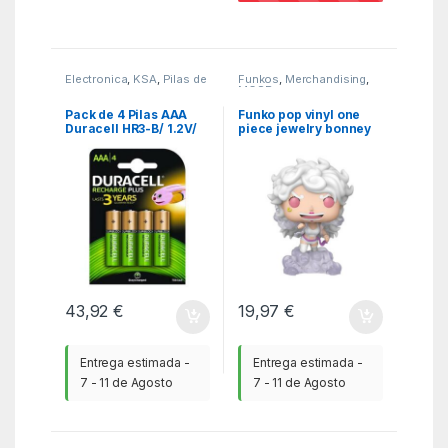
Electronica
,
KSA
,
Pilas de
Funkos
,
Merchandising
,
consumo
MGSR
Pack de 4 Pilas AAA
Funko pop vinyl one
Duracell HR3-B/ 1.2V/
piece jewelry bonney
Recargables
43,92
€
19,97
€
Entrega estimada -
Entrega estimada -
7 - 11 de Agosto
7 - 11 de Agosto