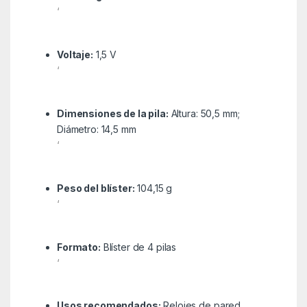
‘
Voltaje:
1,5 V
‘
Dimensiones de la pila:
Altura: 50,5 mm;
Diámetro: 14,5 mm
‘
Peso del blíster:
104,15 g
‘
Formato:
Blíster de 4 pilas
‘
Usos recomendados:
Relojes de pared,