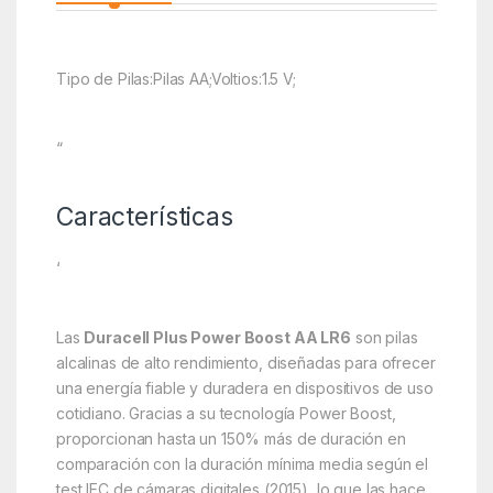
Tipo de Pilas:Pilas AA;Voltios:1.5 V;
“
Características
‘
Las
Duracell Plus Power Boost AA LR6
son pilas
alcalinas de alto rendimiento, diseñadas para ofrecer
una energía fiable y duradera en dispositivos de uso
cotidiano. Gracias a su tecnología Power Boost,
proporcionan hasta un 150% más de duración en
comparación con la duración mínima media según el
test IEC de cámaras digitales (2015), lo que las hace