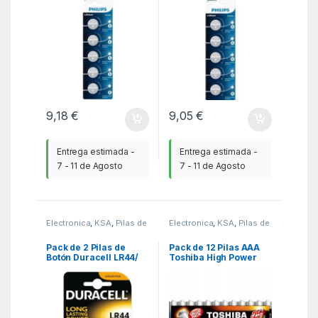
3V
3V
9,18
€
9,05
€
Entrega estimada -
Entrega estimada -
7 - 11 de Agosto
7 - 11 de Agosto
Electronica
,
KSA
,
Pilas de
Electronica
,
KSA
,
Pilas de
consumo
consumo
Pack de 2 Pilas de
Pack de 12 Pilas AAA
Botón Duracell LR44/
Toshiba High Power
1.5V/ Alcalinas
LR03/ 1.5V/ Alcalinas