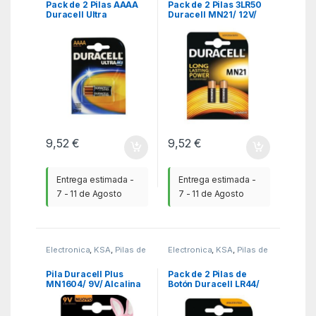
Pack de 2 Pilas AAAA
Pack de 2 Pilas 3LR50
Duracell Ultra
Duracell MN21/ 12V/
MX2500/ 1.5V/
Alcalinas
Alcalinas
9,52
€
9,52
€
Entrega estimada -
Entrega estimada -
7 - 11 de Agosto
7 - 11 de Agosto
Electronica
,
KSA
,
Pilas de
Electronica
,
KSA
,
Pilas de
consumo
consumo
Pila Duracell Plus
Pack de 2 Pilas de
MN1604/ 9V/ Alcalina
Botón Duracell LR44/
1.5V/ Alcalinas