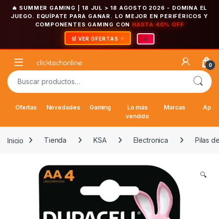
🔥 SUMMER GAMING | 18 JUL > 18 AGOSTO 2026
- DOMINA EL
JUEGO. EQUÍPATE PARA GANAR. LO MEJOR EN PERIFÉRICOS Y
COMPONENTES GAMING CON
HASTA 40% OFF
×
🛒 VER OFERTAS
Saltar a la navegación
Saltar al contenido
Open
0
Buscar por:
Ofertas
Novedades
Gaming
Lo más
Marcas
Appl
vendido
Inicio
Tienda
KSA
Electronica
Pilas 
🔍