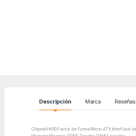
Descripción
Marca
Reseñas
Chipset:H610;Factor de Forma:Micro ATX;InterFace d
Memoria:Memoria DDR5;Zocalos RAM:2 zocalos;