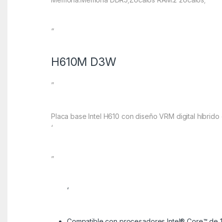
“
H610M D3W
”
Placa base Intel H610 con diseño VRM digital híbrido 
‘
”
‘
Compatible con procesadores Intel® Core™ de 14