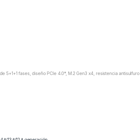
de 5+1+1 fases, diseño PCIe 4.0*, M.2 Gen3 x4, resistencia antisulfuro
.ª/13.ª/12.ª generación