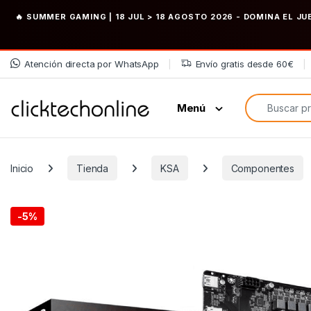
🔥 SUMMER GAMING | 18 JUL > 18 AGOSTO 2026
- DOMINA EL JU
Saltar a la navegación
Saltar al contenido
Atención directa por WhatsApp
Envío gratis desde 60€
Búsqueda de
Menú
Inicio
Tienda
KSA
Componentes
-
5%