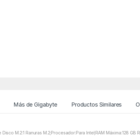
Más de Gigabyte
Productos Similares
O
e Disco M.2:1 Ranuras M.2;Procesador:Para Intel;RAM Máxima:128 GB