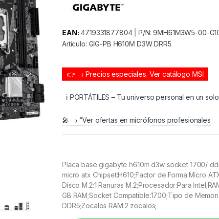
EAN:
4719331877804 | P/N: 9MH61M3W5-00-G10
Artículo: GIG-PB H610M D3W DRR5
👉 → Precios especiales.
Ver catálogo MSI
ℹ️ PORTÁTILES – Tu universo personal en un sol
🎤 → “Ver ofertas en micrófonos profesionales
Placa base gigabyte h610m d3w socket 1700/ ddr
micro atx Chipset:H610;Factor de Forma:Micro AT
Disco M.2:1 Ranuras M.2;Procesador:Para Intel;R
GB RAM;Socket Compatible:1700;Tipo de Memori
DDR5;Zocalos RAM:2 zocalos;