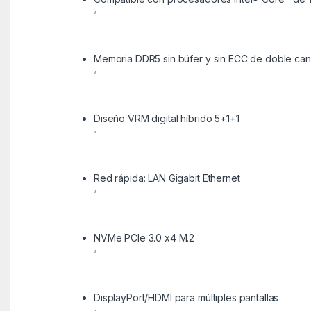
‘
Memoria DDR5 sin búfer y sin ECC de doble can
‘
Diseño VRM digital híbrido 5+1+1
‘
Red rápida: LAN Gigabit Ethernet
‘
NVMe PCIe 3.0 x4 M.2
‘
DisplayPort/HDMI para múltiples pantallas