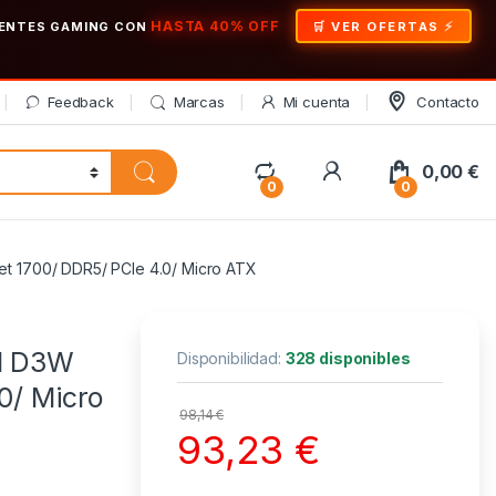
HASTA 40% OFF
ONENTES GAMING CON
🛒 VER OFERTAS
Feedback
Marcas
Mi cuenta
Contacto
My Account
0,00
€
0
0
t 1700/ DDR5/ PCIe 4.0/ Micro ATX
0M D3W
Disponibilidad:
328 disponibles
0/ Micro
98,14
€
93,23
€