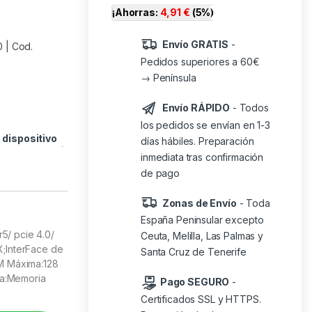
¡Ahorras:
4,91
€
(5%)
Envío GRATIS
-
 | Cod.
Pedidos superiores a 60€
→ Península
Envío RÁPIDO
- Todos
los pedidos se envían en 1-3
o
dispositivo
días hábiles. Preparación
inmediata tras confirmación
de pago
Zonas de Envío
- Toda
España Peninsular excepto
5/ pcie 4.0/
Ceuta, Melilla, Las Palmas y
X;InterFace de
Santa Cruz de Tenerife
AM Máxima:128
a:Memoria
Pago SEGURO
-
Certificados SSL y HTTPS.