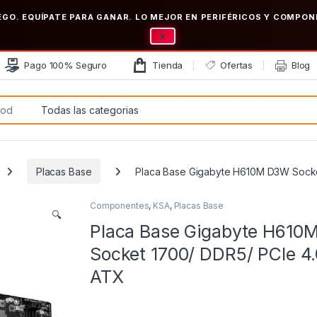
EGO. EQUÍPATE PARA GANAR. LO MEJOR EN PERIFÉRICOS Y COMP
×
Pago 100% Seguro
Tienda
Ofertas
Blog
:
Placas Base
Placa Base Gigabyte H610M D3W Socke
Componentes
,
KSA
,
Placas Base
🔍
Placa Base Gigabyte H61
Socket 1700/ DDR5/ PCIe 4.
ATX