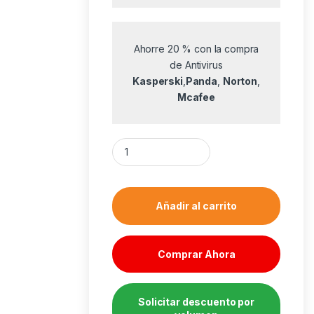
Ahorre 20 % con la compra
de Antivirus
Kasperski
,
Panda
,
Norton
,
Mcafee
Placa Base Gigabyte H610M D3W Socket 170
Añadir al carrito
Comprar Ahora
Solicitar descuento por