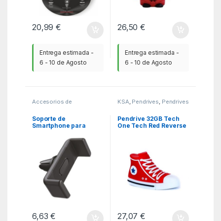
20,99
€
26,50
€
Entrega estimada -
Entrega estimada -
6 - 10 de Agosto
6 - 10 de Agosto
Accesorios de
KSA
,
Pendrives
,
Pendrives
SmartPhones
,
KSA
,
Soportes SmartPhones
Soporte de
Pendrive 32GB Tech
Smartphone para
One Tech Red Reverse
Coche Tech One Tech
USB 2.0
TEC2821
6,63
€
27,07
€