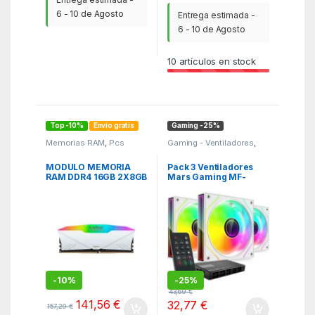
6 - 10 de Agosto
Entrega estimada -
6 - 10 de Agosto
10
artículos en stock
Top -10%
Envío gratis
Gaming -25%
Memorias RAM
,
Pcs
Gaming - Ventiladores
,
Integración
,
WBR
KSA
,
Periféricos Gaming
MODULO MEMORIA
Pack 3 Ventiladores
RAM DDR4 16GB 2X8GB
Mars Gaming MF-
3200MHZ APACER NOX
3DPROKIT/ 12cm + HUB
NEGRO
+ Mando a Distancia/
ARGB/ Blanco
-
10%
-
25%
43,69
€
141,56
€
32,77
€
157,29
€