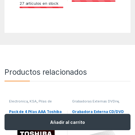
27
artículos en stock
Productos relacionados
Electronica
,
KSA
,
Pilas de
Grabadoras Externas DVDrw
,
consumo
KSA
,
Periféricos
Pack de 4 Pilas AAA Toshiba
Grabadora Externa CD/DVD
High Power LR03/ 1.5V/
Asus SDRW-08DS2S-U Lite/
Alcalinas
Blanco
Añadir al carrito