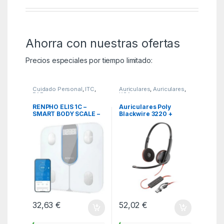
Ahorra con nuestras ofertas
Precios especiales por tiempo limitado:
Cuidado Personal
,
ITC
,
Auriculares
,
Auriculares
,
PAE
KSA
RENPHO ELIS 1C –
Auriculares Poly
SMART BODY SCALE –
Blackwire 3220 +
BLE – 3AAA –
Adaptador USB-C/A/
11X11X1INCH /
con Micrófono/ USB
28X28X2.5CM – WHITE
Tipo-C/ Bulk/ Negros
32,63
€
52,02
€