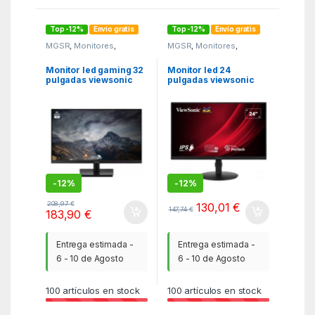
Top -12%
Envío gratis
Top -12%
Envío gratis
MGSR
,
Monitores
,
MGSR
,
Monitores
,
Monitores y tv
Monitores y tv
Monitor led gaming 32
Monitor led 24
pulgadas viewsonic
pulgadas viewsonic
va3209 – mh ips – fhd –
vg2408a – mhd ips –
hdmi – vga – 75hz – 1ms
fhd – dp – hdmi – vga –
– vesa 100×100
100hz – 5ms – vesa
100×100
-
12%
-
12%
208,97
€
130,01
€
147,74
€
183,90
€
Entrega estimada -
Entrega estimada -
6 - 10 de Agosto
6 - 10 de Agosto
100
artículos en stock
100
artículos en stock