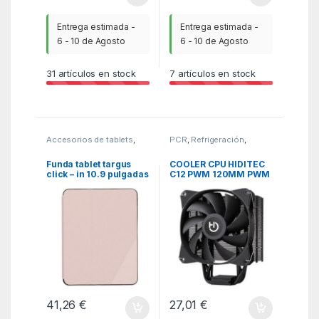
Entrega estimada -
Entrega estimada -
6 - 10 de Agosto
6 - 10 de Agosto
31
artículos en stock
7
artículos en stock
Accesorios de tablets
,
PCR
,
Refrigeración
,
MGSR
,
Portatiles
Ventiladores
Funda tablet targus
COOLER CPU HIDITEC
click – in 10.9 pulgadas
C12 PWM 120MM PWM
ipad rose gold
BLACK
41,26
€
27,01
€