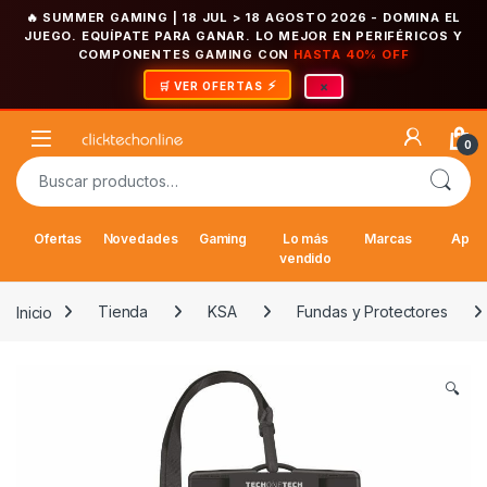
🔥 SUMMER GAMING | 18 JUL > 18 AGOSTO 2026
- DOMINA EL
JUEGO. EQUÍPATE PARA GANAR. LO MEJOR EN PERIFÉRICOS Y
COMPONENTES GAMING CON
HASTA 40% OFF
×
🛒 VER OFERTAS
Saltar a la navegación
Saltar al contenido
Open
0
Buscar por:
Ofertas
Novedades
Gaming
Lo más
Marcas
Appl
vendido
Inicio
Tienda
KSA
Fundas y Protectores
🔍