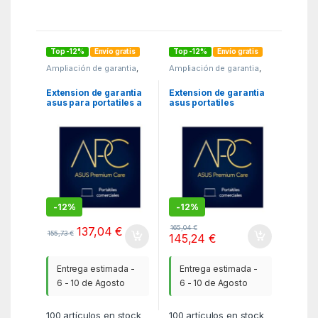
Top -12%
Envío gratis
Top -12%
Envío gratis
Ampliación de garantia
,
Ampliación de garantia
,
MGSR
,
Software
MGSR
,
Software
Extension de garantia
Extension de garantia
asus para portatiles a
asus portatiles
60 meses in situ
educacion pack silver
a 60 meses servicio de
bateria
-
12%
-
12%
165,04
€
137,04
€
155,73
€
145,24
€
Entrega estimada -
Entrega estimada -
6 - 10 de Agosto
6 - 10 de Agosto
100
artículos en stock
100
artículos en stock