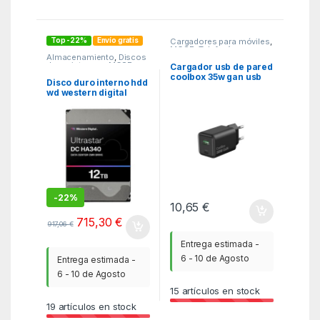
Top -22%
Envío gratis
Cargadores para móviles
,
MGSR
,
Telefonía
Almacenamiento
,
Discos
duros internos
,
MGSR
Cargador usb de pared
coolbox 35w gan usb
Disco duro interno hdd
tipo a – usb tipo c
wd western digital
negro
ultrastar dc ha340 12tb
3.5 pulgadas sata 6gb –
s 7200rpm 512mb
-
22%
10,65
€
715,30
€
917,06
€
Entrega estimada -
6 - 10 de Agosto
Entrega estimada -
6 - 10 de Agosto
15
artículos en stock
19
artículos en stock