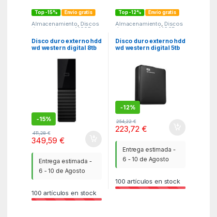
Top -15%
Envío gratis
Top -12%
Envío gratis
Almacenamiento
,
Discos
Almacenamiento
,
Discos
duros externos
,
MGSR
duros externos
,
MGSR
Disco duro externo hdd
Disco duro externo hdd
wd western digital 8tb
wd western digital 5tb
my book usb 3.0 negro
elements 2.5 pulgadas
usb 3.0 negro
-
12%
-
15%
254,22
€
223,72
€
411,28
€
349,59
€
Entrega estimada -
6 - 10 de Agosto
Entrega estimada -
6 - 10 de Agosto
100
artículos en stock
100
artículos en stock