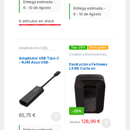
Entrega estimada -
6 - 10 de Agosto
Entrega estimada -
6 - 10 de Agosto
6
artículos en stock
Top -25%
Envío gratis
Adaptadores USB
,
Adaptadores USB
,
KSA
Cizallas y Destructoras
,
KSA
,
Material de Oficina
Adaptador USB Tipo-C
– RJ45 Asus USB-
Destructora Fellowes
C2500 V2/ 2500Mbps
LX45/ Corte en
Partículas de 4 x
37mm/ Negra
-
25%
65,75
€
128,96
€
171,94
€
Entrega estimada -