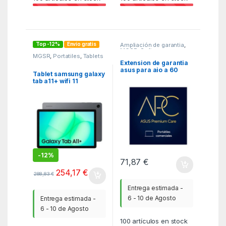
Top -12%
Envío gratis
Ampliación de garantia
,
MGSR
,
Software
MGSR
,
Portatiles
,
Tablets
Extension de garantia
asus para aio a 60
Tablet samsung galaxy
meses
tab a11+ wifi 11
pulgadas 6gb 128gb
gris
-
12%
71,87
€
254,17
€
288,83
€
Entrega estimada -
6 - 10 de Agosto
Entrega estimada -
6 - 10 de Agosto
100
artículos en stock