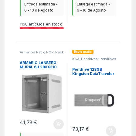
Entrega estimada -
Entrega estimada -
6 - 10 de Agosto
6 - 10 de Agosto
1160
artículos en stock
Envío gratis
Armarios Rack
,
PCR
,
Rack
KSA
,
Pendrives
,
Pendrives
ARMARIO LANBERG
MURAL 6U 280X310
Pendrive 128GB
RACK 10″ FLAT PACK
Kingston DataTraveler
GRIS PUERTA CRISTAL
Kyson USB 3.2
41,78
€
73,17
€