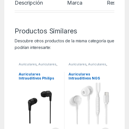
Descripción
Marca
Reseñas
Productos Similares
Descubre otros productos de la misma categoría que
podrían interesarte:
Auriculares
,
Auriculares
,
Auriculares
,
Auriculares
,
KSA
KSA
Auriculares
Auriculares
Intrauditivos Philips
Intrauditivos NGS
TAE1105/ Jack 3.5/
Cross Step/ con
Negros
Micrófono/ USB Tipo-
C/ Blancos