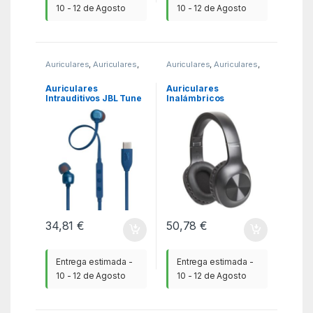
10 - 12 de Agosto
10 - 12 de Agosto
Auriculares
,
Auriculares
,
Auriculares
,
Auriculares
,
KSA
KSA
Auriculares
Auriculares
Intrauditivos JBL Tune
Inalámbricos
310C/ con Micrófono/
Panasonic RB-
Azules
HX220B/ con
Micrófono/ Bluetooth/
Negros
34,81
€
50,78
€
Entrega estimada -
Entrega estimada -
10 - 12 de Agosto
10 - 12 de Agosto