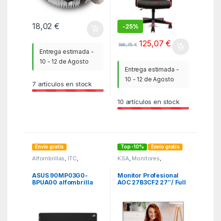
18,02
€
-
25%
125,07
€
166,75
€
Entrega estimada -
10 - 12 de Agosto
Entrega estimada -
10 - 12 de Agosto
7
artículos en stock
10
artículos en stock
Envío gratis
Top -10%
Envío gratis
Alfombrillas
,
ITC
,
KSA
,
Monitores
,
Periféricos
Monitores
ASUS 90MP03G0-
Monitor Profesional
BPUA00 alfombrilla
AOC 27B3CF2 27″/ Full
para ratón Alfombrilla
HD/ Multimedia/
de ratón para juegos
Regulable en altura/
Negro
Negro