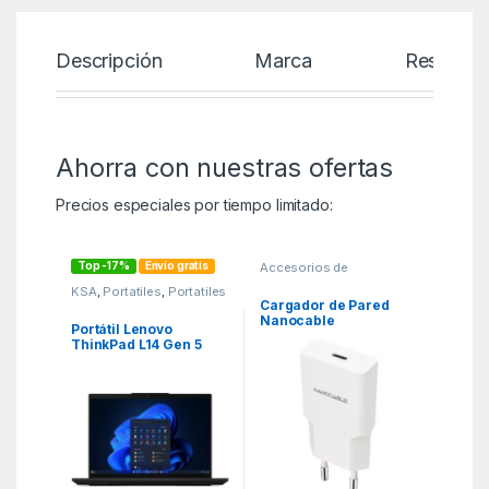
Descripción
Marca
Reseñas
Ahorra con nuestras ofertas
Precios especiales por tiempo limitado:
Top -17%
Envío gratis
Accesorios de
SmartPhones
,
KSA
,
Portatiles
,
Portatiles
Cargadores hasta 45W
,
KSA
Cargador de Pared
Nanocable
Portátil Lenovo
10.10.2027/ 1xUSB
ThinkPad L14 Gen 5
Tipo-C/ 30W/ Blanco
21L50020SP Ryzen 5
PRO 7535U/ 16GB/
512GB SSD/ 14″/ Win11
Pro