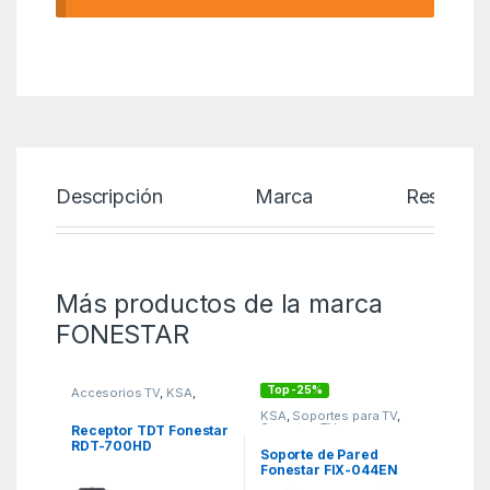
Descripción
Marca
Reseñas
Más productos de la marca
FONESTAR
Top -25%
Accesorios TV
,
KSA
,
Sintonizadores TDT
KSA
,
Soportes para TV
,
Soportes TV
Receptor TDT Fonestar
RDT-700HD
Soporte de Pared
Fonestar FIX-044EN
para TV de 32-70″/