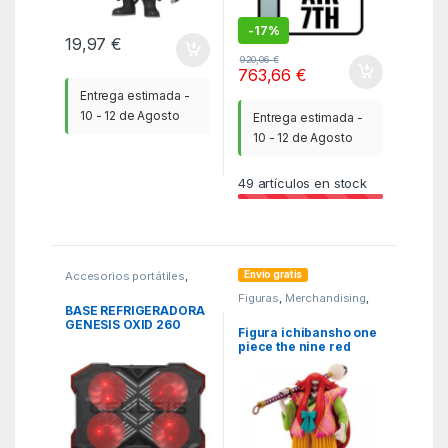
-
17%
19,97
€
920,06
€
763,66
€
Entrega estimada -
10 - 12 de Agosto
Entrega estimada -
10 - 12 de Agosto
49
artículos en stock
Envío gratis
Accesorios portátiles
,
Bases
,
PCR
Figuras
,
Merchandising
,
MGSR
BASE REFRIGERADORA
GENESIS OXID 260
Figura ichibansho one
15.6-17.3, 2 USB, 4
piece the nine red
VENTILADORES
scabbards is here
kanjuro