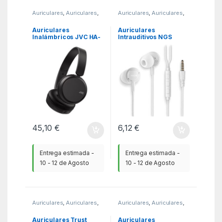
Auriculares
,
Auriculares
,
Auriculares
,
Auriculares
,
KSA
KSA
Auriculares
Auriculares
Inalámbricos JVC HA-
Intrauditivos NGS
S36W/ con Micrófono/
Cross Drift/ con
Bluetooth/ Negros
Micrófono/ Jack 3.5/
Blancos
45,10
€
6,12
€
Entrega estimada -
Entrega estimada -
10 - 12 de Agosto
10 - 12 de Agosto
Auriculares
,
Auriculares
,
Auriculares
,
Auriculares
,
KSA
KSA
Auriculares Trust
Auriculares