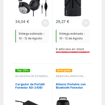
34,04
€
29,27
€
Entrega estimada -
Entrega estimada -
10 - 12 de Agosto
10 - 12 de Agosto
9
artículos en stock
Top -25%
Envío gratis
Accesorios de Portatiles
,
Altavoces
,
Altavoces
,
Cargadores de Portatil
,
KSA
KSA
Cargador de Portátil
Altavoz Portable con
Fonestar AD-2436/
Bluetooth Fonestar
36W/ Manual/ 7
Malibu-312/ 250W
Conectores/ Voltaje
100-240V