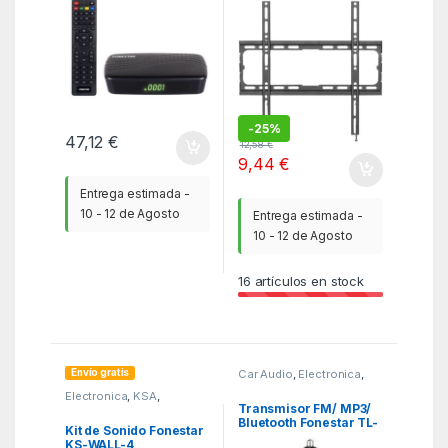
hasta 45kg
-
25%
47,12
€
12,58
€
9,44
€
Entrega estimada -
10 - 12 de Agosto
Entrega estimada -
10 - 12 de Agosto
16
artículos en stock
Envío gratis
Car Audio
,
Electronica
,
KSA
Electronica
,
KSA
,
Minicadenas
Transmisor FM/ MP3/
Bluetooth Fonestar TL-
Kit de Sonido Fonestar
3UB/ 2xUSB
KS-WALL-4