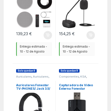
139,23
€
154,25
€
Entrega estimada -
Entrega estimada -
10 - 12 de Agosto
10 - 12 de Agosto
Solo quedan 9
Solo quedan 9
Auriculares
,
Auriculares
,
Componentes
,
KSA
,
KSA
Tarjetas sintonizadoras y
editoras de video
Auriculares Fonestar
Capturadora de Video
TV-PHONES/ Jack 3.5/
Externa Fonestar
Negros
HDMI-CAPTURE/ USB
2.0