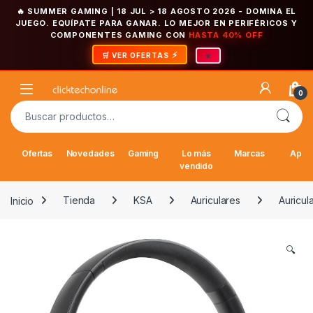
🔥 SUMMER GAMING | 18 JUL > 18 AGOSTO 2026
- DOMINA EL
JUEGO. EQUÍPATE PARA GANAR. LO MEJOR EN PERIFÉRICOS Y
COMPONENTES GAMING CON
HASTA 40% OFF
×
🛒 VER OFERTAS
Saltar a la navegación
Saltar al contenido
Open
0
Buscar por:
Ofertas
Novedades
Gaming
Lo más
Marcas
Appl
vendido
Inicio
Tienda
KSA
Auriculares
Auricul
🔍