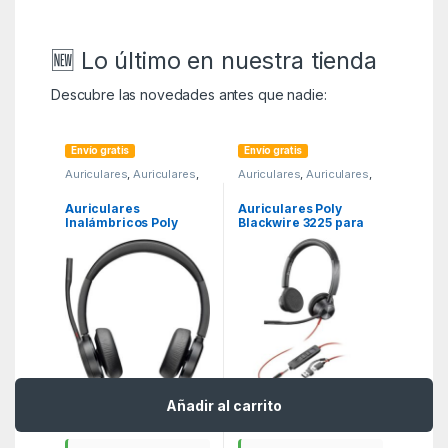
🆕 Lo último en nuestra tienda
Descubre las novedades antes que nadie:
Envío gratis
Envío gratis
Auriculares
,
Auriculares
,
Auriculares
,
Auriculares
,
KSA
KSA
Auriculares
Auriculares Poly
Inalámbricos Poly
Blackwire 3225 para
Voyager 4320 para
Microsoft Teams + 3.5
Microsoft Teams +
mm + Adaptador USB-
Adaptador BT700/ con
C/A/ con Micrófono/
Micrófono/ Bluetooth/
Jack 3.5 – USB Tipo-C/
Negros
Negros
200,01
€
89,02
€
Añadir al carrito