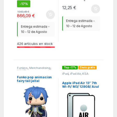
-
17%
12,25
€
1.043,48
€
866,09
€
Entrega estimada -
10 - 12 de Agosto
Entrega estimada -
10 - 12 de Agosto
426
artículos en stock
Top -17%
Envío gratis
Funkos
,
Merchandising
,
MGSR
iPad
,
iPad Air
,
KSA
Funko pop animacion
fairy tail jellal
Apple iPad Air 13″ 7th
fernandes 57339
Wi-Fi/ M3/ 128GB/ Azul