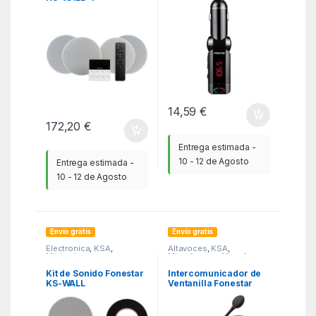
14,59
€
172,20
€
Entrega estimada -
10 - 12 de Agosto
Entrega estimada -
10 - 12 de Agosto
Envío gratis
Envío gratis
Electronica
,
KSA
,
Altavoces
,
KSA
,
Minicadenas
Microfonos y Megafonos
Kit de Sonido Fonestar
Intercomunicador de
KS-WALL
Ventanilla Fonestar
INTERFON-W