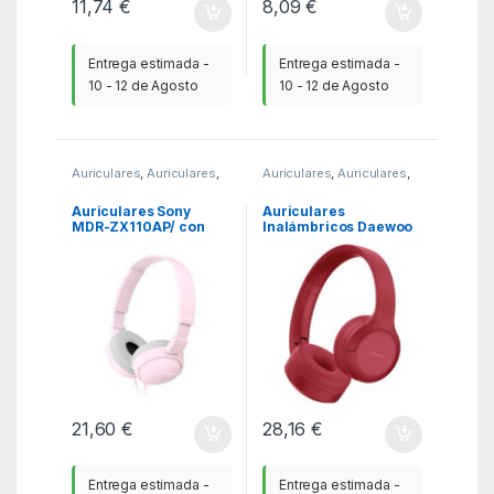
11,74
€
8,09
€
Entrega estimada -
Entrega estimada -
10 - 12 de Agosto
10 - 12 de Agosto
Auriculares
,
Auriculares
,
Auriculares
,
Auriculares
,
KSA
KSA
Auriculares Sony
Auriculares
MDR-ZX110AP/ con
Inalámbricos Daewoo
Micrófono/ Jack 3.5/
DW2026/ con
Rosas
Micrófono/ Bluetooth/
Rojos
21,60
€
28,16
€
Entrega estimada -
Entrega estimada -