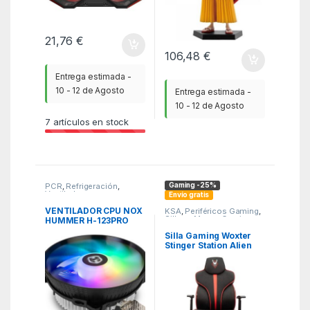
21,76
€
106,48
€
Entrega estimada -
10 - 12 de Agosto
Entrega estimada -
10 - 12 de Agosto
7
artículos en stock
Gaming -25%
PCR
,
Refrigeración
,
Ventiladores
Envío gratis
VENTILADOR CPU NOX
KSA
,
Periféricos Gaming
,
Sillas y Mesas Gaming
HUMMER H-123PRO
PWM RGB
Silla Gaming Woxter
Stinger Station Alien
V2/ Roja