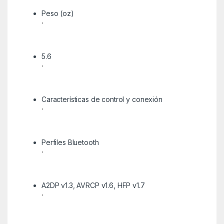
Peso (oz)
‘
5.6
‘
Características de control y conexión
‘
Perfiles Bluetooth
‘
A2DP v1.3, AVRCP v1.6, HFP v1.7
‘