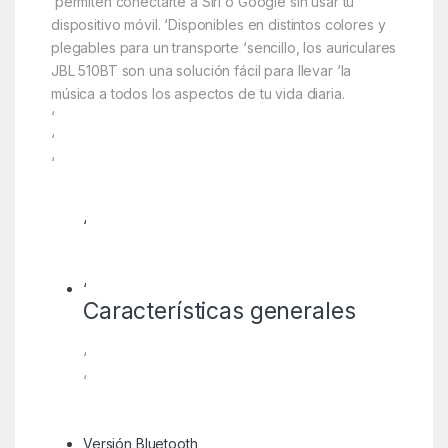
‘permiten conectarte a Siri o Google sin usar tu
dispositivo móvil. ‘Disponibles en distintos colores y
plegables para un transporte ‘sencillo, los auriculares
JBL 510BT son una solución fácil para llevar ‘la
música a todos los aspectos de tu vida diaria.
‘
‘
‘
‘
‘
Características generales
‘
‘
Versión Bluetooth