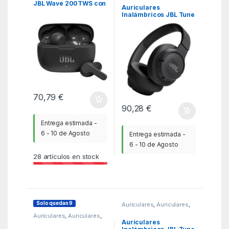
JBL Wave 200TWS con
Auriculares
estuche de carga/
Inalámbricos JBL Tune
Autonomía 5h/ Negros
720BT/ con Micrófono/
Bluetooth/ Negros
70,79
€
90,28
€
Entrega estimada -
6 - 10 de Agosto
Entrega estimada -
6 - 10 de Agosto
28
artículos en stock
Solo quedan 9
Auriculares
,
Auriculares
,
KSA
Auriculares
,
Auriculares
,
KSA
Auriculares