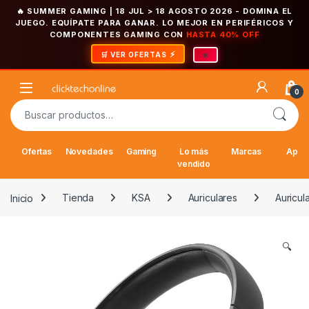
🔥 SUMMER GAMING | 18 JUL > 18 AGOSTO 2026
- DOMINA EL
JUEGO. EQUÍPATE PARA GANAR. LO MEJOR EN PERIFÉRICOS Y
COMPONENTES GAMING CON
HASTA 40% OFF
×
🛒 VER OFERTAS
Saltar a la navegación
Saltar al contenido
Open
0
Buscar por:
Ofertas
Novedades
Gaming
Lo más
Marcas
Appl
vendido
Inicio
Tienda
KSA
Auriculares
Auricul
🔍