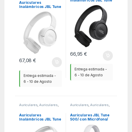
Inalámbricos JBL Tune
Auriculares
525BT/ con Micrófono/
Inalámbricos JBL Tune
Bluetooth/ Negro
525BT/ con Micrófono/
Bluetooth/ Blanco
66,95
€
67,08
€
Entrega estimada -
6 - 10 de Agosto
Entrega estimada -
6 - 10 de Agosto
Auriculares
,
Auriculares
,
Auriculares
,
Auriculares
,
KSA
KSA
Auriculares
Auriculares JBL Tune
Inalámbricos JBL Tune
500/ con Micrófono/
510BT/ con Micrófono/
Jack 3.5/ Blancos
Bluetooth/ Blancos