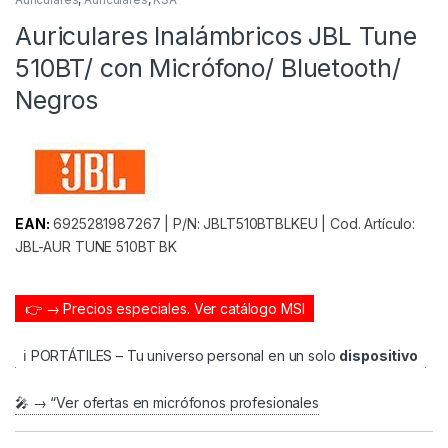
Auriculares Inalámbricos JBL Tune
510BT/ con Micrófono/ Bluetooth/
Negros
EAN:
6925281987267 | P/N: JBLT510BTBLKEU | Cod. Artículo:
JBL-AUR TUNE 510BT BK
👉 → Precios especiales.
Ver catálogo MSI
ℹ️ PORTÁTILES – Tu universo personal en un solo
dispositivo
🎤 → “Ver ofertas en micrófonos profesionales