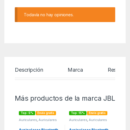
Todavía no hay opiniones.
Descripción
Marca
Reseñas
Más productos de la marca JBL
Top -5%
Envío gratis
Top -15%
Envío gratis
Auriculares
,
Auriculares
Auriculares
,
Auriculares
Bluetooth con estuche de
Bluetooth con estuche de
carga
,
KSA
carga
,
KSA
Auriculares Bluetooth
Auriculares Bluetooth