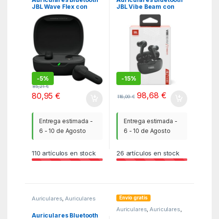
JBL Wave Flex con
JBL Vibe Beam con
estuche de carga/
estuche de carga/
Autonomía 10h/
Autonomía 8h/ Negra
Negros
-
5%
-
15%
85,21
€
98,68
€
80,95
€
116,09
€
Entrega estimada -
Entrega estimada -
6 - 10 de Agosto
6 - 10 de Agosto
110
artículos en stock
26
artículos en stock
Envío gratis
Auriculares
,
Auriculares
Bluetooth con estuche de
Auriculares
,
Auriculares
,
carga
,
KSA
KSA
Auriculares Bluetooth