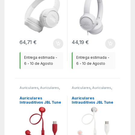
64,71
€
44,19
€
Entrega estimada -
Entrega estimada -
6 - 10 de Agosto
6 - 10 de Agosto
Auriculares
,
Auriculares
,
Auriculares
,
Auriculares
,
KSA
KSA
Auriculares
Auriculares
Intrauditivos JBL Tune
Intrauditivos JBL Tune
310C/ con Micrófono/
310C/ con Micrófono/
Rojos
Blancos