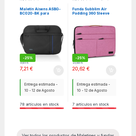
KSA
,
Maletines y fundas
KSA
,
Maletines y fundas
Maletín Aisens ASBG-
Funda Subblim Air
BC020-BK para
Padding 360 Sleeve
Portátiles hasta 15.6″/
para Portátiles hasta
Negro
15.6″/ Rosa
-
25%
-
25%
9,61
€
27,49
€
7,21
€
20,62
€
Entrega estimada -
Entrega estimada -
10 - 12 de Agosto
10 - 12 de Agosto
78
artículos en stock
7
artículos en stock
Ver todos los productos de Maletines y fundas