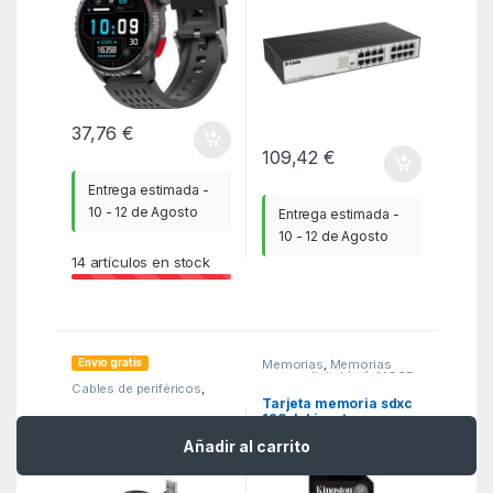
37,76
€
109,42
€
Entrega estimada -
10 - 12 de Agosto
Entrega estimada -
10 - 12 de Agosto
14
artículos en stock
Envío gratis
Memorias
,
Memorias
secure digital (sd)
,
MGSR
Cables de periféricos
,
ITC
,
Otros cables
Tarjeta memoria sdxc
especiales
,
Periféricos
128gb kingston canvas
Lindy 42783 hub de
select plus uhs – i
interfaz 480 Mbit/s
Añadir al carrito
clase 10
Negro