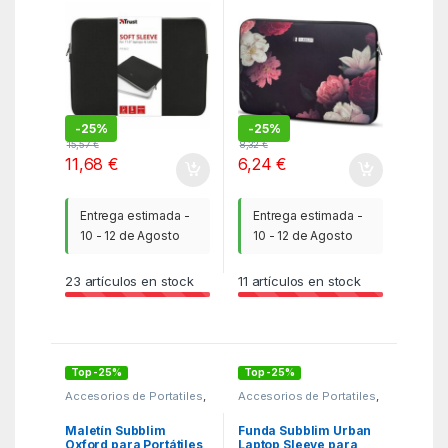
Negra
14″
-
25%
-
25%
15,57
€
8,32
€
11,68
€
6,24
€
Entrega estimada -
Entrega estimada -
10 - 12 de Agosto
10 - 12 de Agosto
23
artículos en stock
11
artículos en stock
Top -25%
Top -25%
Accesorios de Portatiles
,
Accesorios de Portatiles
,
KSA
,
Maletines y fundas
KSA
,
Maletines y fundas
Maletín Subblim
Funda Subblim Urban
Oxford para Portátiles
Laptop Sleeve para