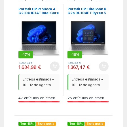
Portátil HP ProBook 4
Portátil HP EliteBook 6
G2i DU1D1AT Intel Core
G2a DU1D4ET Ryzen 5
7-350/ 16GB/ 512GB
230/ 16GB/ 512GB SSD/
SSD/ 16″/ Win11 Pro
14″/ Win11 Pro
-
17%
-
18%
1.969,84
€
1.667,65
€
1.634,98
€
1.367,47
€
Entrega estimada -
Entrega estimada -
10 - 12 de Agosto
10 - 12 de Agosto
47
artículos en stock
25
artículos en stock
Top -18%
Envío gratis
Top -18%
Envío gratis