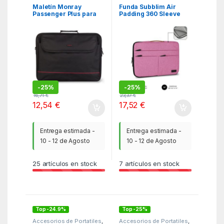
Maletín Monray
Funda Subblim Air
Passenger Plus para
Padding 360 Sleeve
Portátiles hasta 18″/
para Portátiles hasta
Cinta para Trolley/
14″/ Rosa
Negro
-
25%
-
25%
16,71
€
23,37
€
12,54
€
17,52
€
Entrega estimada -
Entrega estimada -
10 - 12 de Agosto
10 - 12 de Agosto
25
artículos en stock
7
artículos en stock
Top -24.9%
Top -25%
Accesorios de Portatiles
,
Accesorios de Portatiles
,