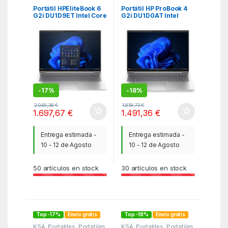
Portátil HPEliteBook 6
Portátil HP ProBook 4
G2i DU1D9ET Intel Core
G2i DU1D0AT Intel
7-350/ 24GB/ 512GB
Core 5-320/ 48GB/
SSD/ 16″/ Win11 Pro
512GB SSD/ 16″/ Win11
Pro
-
17%
-
18%
2.045,38
€
1.818,73
€
1.697,67
€
1.491,36
€
Entrega estimada -
Entrega estimada -
10 - 12 de Agosto
10 - 12 de Agosto
50
artículos en stock
30
artículos en stock
Top -17%
Envío gratis
Top -18%
Envío gratis
KSA
,
Portatiles
,
Portatiles
KSA
,
Portatiles
,
Portatiles