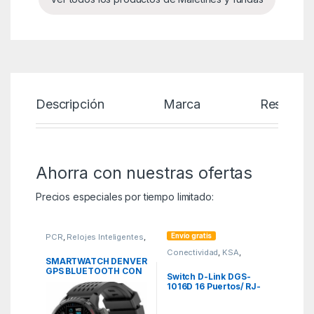
Descripción
Marca
Reseñas
Ahorra con nuestras ofertas
Precios especiales por tiempo limitado:
Envío gratis
PCR
,
Relojes Inteligentes
,
Smartwatches
Conectividad
,
KSA
,
Switchs
SMARTWATCH DENVER
GPS BLUETOOTH CON
Switch D-Link DGS-
FRECUENCIA
1016D 16 Puertos/ RJ-
CARDIACA Y PRESION
45 Gigabit
ARTERIAL
10/100/1000