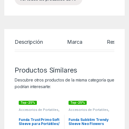
Descripción
Marca
Reseñas
Productos Similares
Descubre otros productos de la misma categoría que
podrían interesarte:
Top -25%
Top -25%
Accesorios de Portatiles
,
Accesorios de Portatiles
,
KSA
,
Maletines y fundas
KSA
,
Maletines y fundas
Funda Trust Primo Soft
Funda Subblim Trendy
Sleeve para Portátiles/
Sleeve Neo Flowers
Tablets hasta 11.6″/
para Portátiles hasta