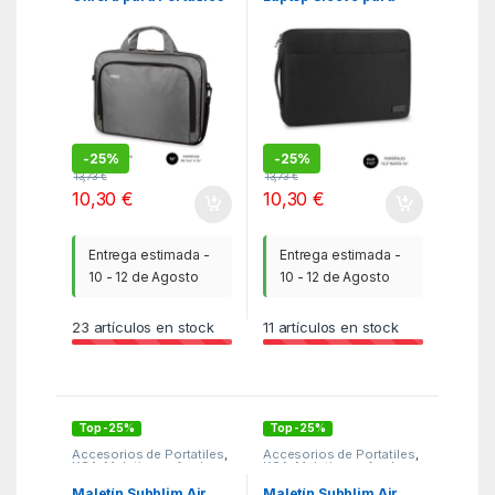
hasta 16″/ Gris
Portátiles hasta 14″/
Negra
-
25%
-
25%
13,73
€
13,73
€
10,30
€
10,30
€
Entrega estimada -
Entrega estimada -
10 - 12 de Agosto
10 - 12 de Agosto
23
artículos en stock
11
artículos en stock
Top -25%
Top -25%
Accesorios de Portatiles
,
Accesorios de Portatiles
,
KSA
,
Maletines y fundas
KSA
,
Maletines y fundas
Maletín Subblim Air
Maletín Subblim Air