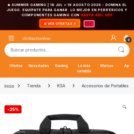
🔥 SUMMER GAMING | 18 JUL > 18 AGOSTO 2026
- DOMINA EL
JUEGO. EQUÍPATE PARA GANAR. LO MEJOR EN PERIFÉRICOS Y
COMPONENTES GAMING CON
HASTA 40% OFF
×
🛒 VER OFERTAS
Saltar a la navegación
Saltar al contenido
Open
0
Buscar por:
Ofertas
Novedades
Gaming
Lo más
Marcas
Appl
vendido
Inicio
Tienda
KSA
Accesorios de Portatiles
🔍
-
25%