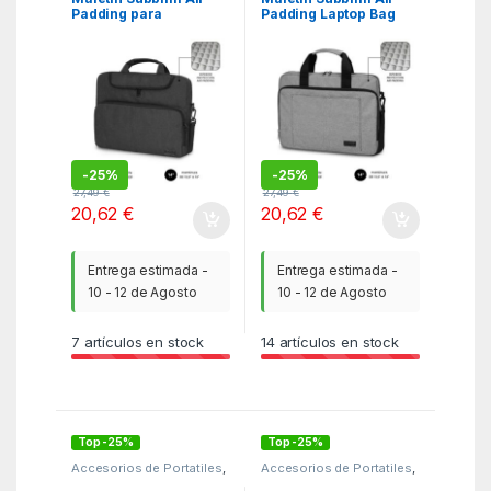
Padding para
Padding Laptop Bag
Portátiles hasta 14″/
para Portátiles hasta
Gris Oscuro
14″/ Cinta para Trolley/
Gris
-
25%
-
25%
27,49
€
27,49
€
20,62
€
20,62
€
Entrega estimada -
Entrega estimada -
10 - 12 de Agosto
10 - 12 de Agosto
7
artículos en stock
14
artículos en stock
Top -25%
Top -25%
Accesorios de Portatiles
,
Accesorios de Portatiles
,
KSA
,
Maletines y fundas
KSA
,
Maletines y fundas