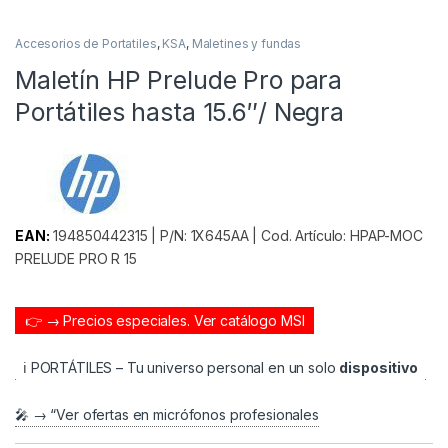
Accesorios de Portatiles
,
KSA
,
Maletines y fundas
Maletín HP Prelude Pro para
Portátiles hasta 15.6″/ Negra
EAN:
194850442315 | P/N: 1X645AA | Cod. Artículo: HPAP-MOC
PRELUDE PRO R 15
👉 → Precios especiales.
Ver catálogo MSI
ℹ️ PORTÁTILES – Tu universo personal en un solo
dispositivo
🎤 → “Ver ofertas en micrófonos profesionales