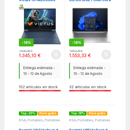
Intel Core 7-240H/
5-320/ 16GB/ 512GB
16GB/ 1TB SSD/
SSD/ 14″/ Win11 Pro
GeForce RTX 5060/
15.6″/ Sin Sistema
Operativo
-
18%
-
18%
1.640,36
€
1.894,30
€
1.345,10
€
1.553,33
€
Entrega estimada -
Entrega estimada -
10 - 12 de Agosto
10 - 12 de Agosto
152
artículos en stock
32
artículos en stock
Top -20%
Envío gratis
Top -18%
Envío gratis
KSA
,
Portatiles
,
Portatiles
KSA
,
Portatiles
,
Portatiles