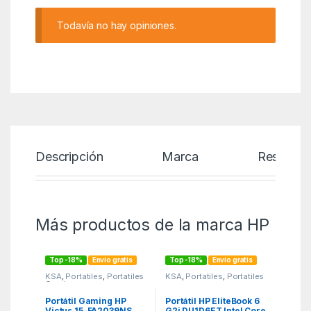
Todavía no hay opiniones.
Descripción
Marca
Reseñas
Más productos de la marca HP
Top -18%
Envío gratis
Top -18%
Envío gratis
KSA
,
Portatiles
,
Portatiles
KSA
,
Portatiles
,
Portatiles
Gaming
Portátil Gaming HP
Portátil HP EliteBook 6
Victus 15-FA2039NS
G2i DU1D6ET Intel Core