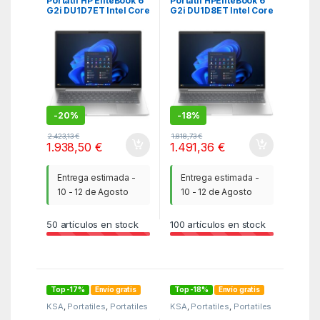
Portátil HP EliteBook 6
Portátil HPEliteBook 6
G2i DU1D7ET Intel Core
G2i DU1D8ET Intel Core
7-350/ 32GB/ 512GB
5-320/ 16GB/ 512GB
SSD/ 14″/ Win11 Pro
SSD/ 16″/ Win11 Pro
-
20%
-
18%
2.423,13
€
1.818,73
€
1.938,50
€
1.491,36
€
Entrega estimada -
Entrega estimada -
10 - 12 de Agosto
10 - 12 de Agosto
50
artículos en stock
100
artículos en stock
Top -17%
Envío gratis
Top -18%
Envío gratis
KSA
,
Portatiles
,
Portatiles
KSA
,
Portatiles
,
Portatiles