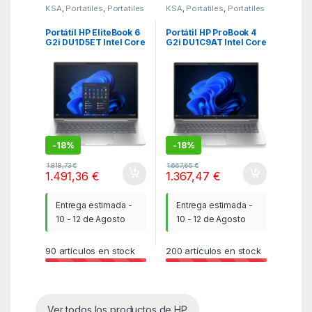
KSA
,
Portatiles
,
Portatiles
KSA
,
Portatiles
,
Portatiles
Portátil HP EliteBook 6
Portátil HP ProBook 4
G2i DU1D5ET Intel Core
G2i DU1C9AT Intel Core
5-320/ 16GB/ 512GB
5-320/ 16GB/ 512GB
SSD/ 14″/ Win11 Pro
SSD/ 16″/ Win11 Pro
-
18%
-
18%
1.818,73
€
1.667,65
€
1.491,36
€
1.367,47
€
Entrega estimada -
Entrega estimada -
10 - 12 de Agosto
10 - 12 de Agosto
90
artículos en stock
200
artículos en stock
Ver todos los productos de HP