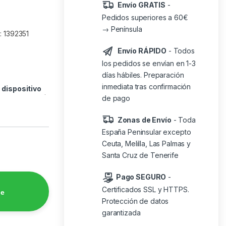
Envío GRATIS
-
Pedidos superiores a 60€
→ Península
: 1392351
Envío RÁPIDO
- Todos
los pedidos se envían en 1-3
días hábiles. Preparación
inmediata tras confirmación
o
dispositivo
de pago
Zonas de Envío
- Toda
España Peninsular excepto
Ceuta, Melilla, Las Palmas y
Santa Cruz de Tenerife
Pago SEGURO
-
Certificados SSL y HTTPS.
de
Protección de datos
garantizada