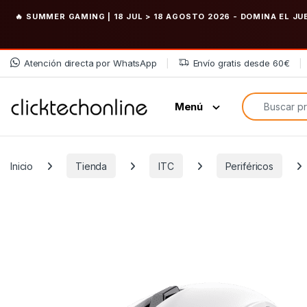
🔥 SUMMER GAMING | 18 JUL > 18 AGOSTO 2026
- DOMINA EL JU
Saltar a la navegación
Saltar al contenido
Atención directa por WhatsApp
Envío gratis desde 60€
Búsqueda de
Menú
Inicio
Tienda
ITC
Periféricos