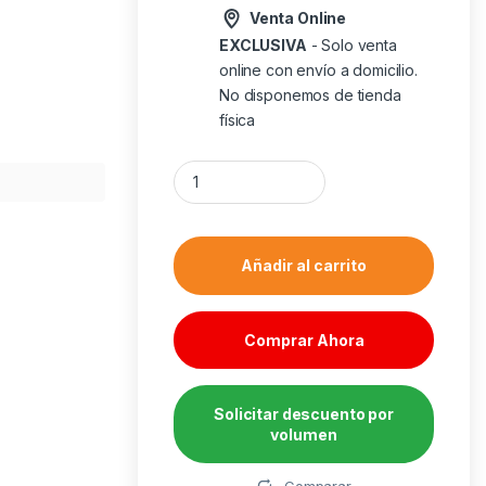
Venta Online
EXCLUSIVA
- Solo venta
online con envío a domicilio.
No disponemos de tienda
física
Trust GXT 923W YBAR ratón Juego mano der
Añadir al carrito
Comprar Ahora
Solicitar descuento por
volumen
Alternative:
Comparar