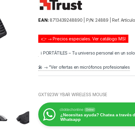
EAN:
8713439248890 | P/N: 24889 | Ref. Artículo
👉 → Precios especiales.
Ver catálogo MSI
ℹ️ PORTÁTILES – Tu universo personal en un sol
🎤 → “Ver ofertas en micrófonos profesionales
GXT923W YBAR WIRELESS MOUSE
clicktechonline
Online
¿Necesitas ayuda? Chatea a través 
Whatsapp