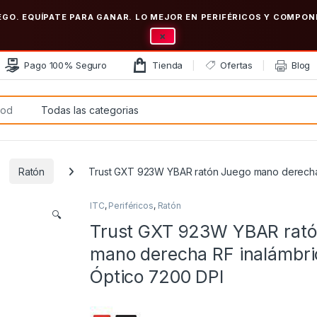
EGO. EQUÍPATE PARA GANAR. LO MEJOR EN PERIFÉRICOS Y COMP
×
Pago 100% Seguro
Tienda
Ofertas
Blog
:
Ratón
Trust GXT 923W YBAR ratón Juego mano derecha 
ITC
,
Periféricos
,
Ratón
🔍
Trust GXT 923W YBAR rató
mano derecha RF inalámbri
Óptico 7200 DPI