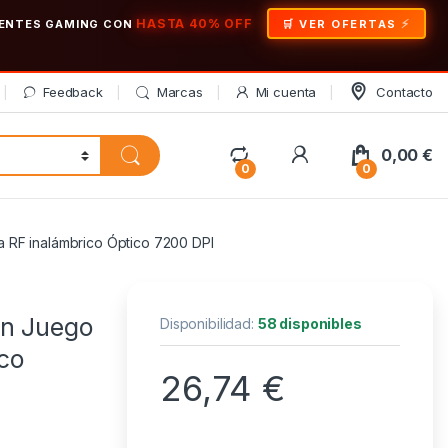
HASTA 40% OFF
ONENTES GAMING CON
🛒 VER OFERTAS
Feedback
Marcas
Mi cuenta
Contacto
My Account
0,00
€
0
0
RF inalámbrico Óptico 7200 DPI
n Juego
Disponibilidad:
58 disponibles
co
26,74
€