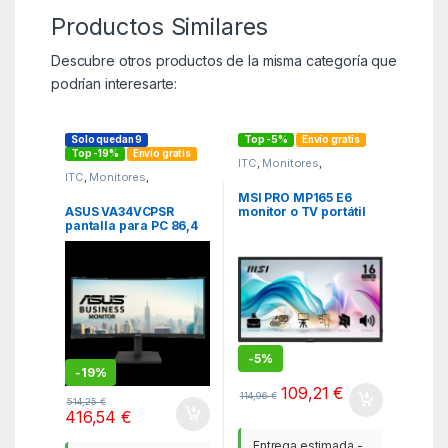
Productos Similares
Descubre otros productos de la misma categoría que
podrían interesarte:
Solo quedan 9
Top -5%
Envío gratis
Top -19%
Envío gratis
ITC
,
Monitores
,
Periféricos
ITC
,
Monitores
,
Periféricos
MSI PRO MP165 E6
ASUS VA34VCPSR
monitor o TV portátil
pantalla para PC 86,4
Monitor portátil Negro
cm (34″) 3440 x 1440
39,6 cm (15.6″) LED
Pixeles Wide Quad HD
1920 x 1080 Pixeles
LCD Negro
-
5%
-
19%
109,21
€
114,96
€
514,25
€
416,54
€
Entrega estimada -