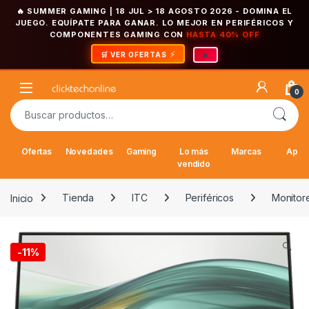
🔥 SUMMER GAMING | 18 JUL > 18 AGOSTO 2026
- DOMINA EL
JUEGO. EQUÍPATE PARA GANAR. LO MEJOR EN PERIFÉRICOS Y
COMPONENTES GAMING CON
HASTA 40% OFF
×
🛒 VER OFERTAS
Saltar a la navegación
Saltar al contenido
Open
0
Buscar por:
Ofertas
Novedades
Gaming
Lo más
Marcas
Appl
vendido
Inicio
Tienda
ITC
Periféricos
Monitor
🔍
-
11%