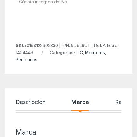
– Cámara incorporada: No
SKU:
0198122902330 | P/N: 9D9L6UT | Ref. Artículo:
1404446
Categorías:
ITC
,
Monitores
,
Periféricos
Descripción
Marca
Reseñas
Marca