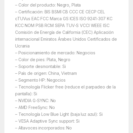
– Color del producto: Negro, Plata
– Certificación: BIS BSMI CB CCC CE CECP CEL
cTUVus EAC FCC Marca GS ICES ISO 9241-307 KC
KCC NOM PSB RCM SEPA TUV-S VCCI WEEE ISC
Comisión de Energía de California (CEC) Aplicación
internacional Emiratos Árabes Unidos Certificados de
Ucrania
– Posicionamiento de mercado: Negocios
– Color de pies: Plata, Negro
– Soporte desmontable: Si
– País de origen: China, Vietnam
– Segmento HP: Negocios
– Tecnología Flicker free (reduce el parpadeo de la
pantalla): Si
– NVIDIA G-SYNC: No
– AMD FreeSync: No
– Tecnología Low Blue Light (baja luz azul): Si
– VESA Adaptive Sync support: Si
– Altavoces incorporados: No