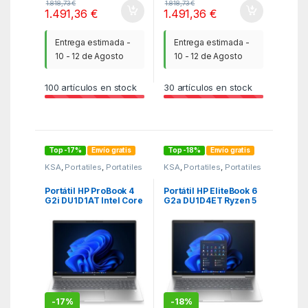
1.818,73
€
1.818,73
€
1.491,36
€
1.491,36
€
Entrega estimada -
Entrega estimada -
10 - 12 de Agosto
10 - 12 de Agosto
100
artículos en stock
30
artículos en stock
Top -17%
Envío gratis
Top -18%
Envío gratis
KSA
,
Portatiles
,
Portatiles
KSA
,
Portatiles
,
Portatiles
Portátil HP ProBook 4
Portátil HP EliteBook 6
G2i DU1D1AT Intel Core
G2a DU1D4ET Ryzen 5
7-350/ 16GB/ 512GB
230/ 16GB/ 512GB SSD/
SSD/ 16″/ Win11 Pro
14″/ Win11 Pro
-
17%
-
18%