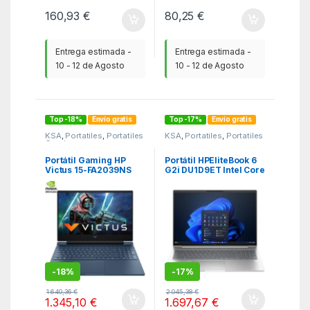
160,93
€
80,25
€
Entrega estimada -
Entrega estimada -
10 - 12 de Agosto
10 - 12 de Agosto
Top -18%
Envío gratis
Top -17%
Envío gratis
KSA
,
Portatiles
,
Portatiles
KSA
,
Portatiles
,
Portatiles
Gaming
Portátil Gaming HP
Portátil HPEliteBook 6
Victus 15-FA2039NS
G2i DU1D9ET Intel Core
Intel Core 7-240H/
7-350/ 24GB/ 512GB
16GB/ 1TB SSD/
SSD/ 16″/ Win11 Pro
GeForce RTX 5060/
15.6″/ Sin Sistema
Operativo
-
18%
-
17%
1.640,36
€
2.045,38
€
1.345,10
€
1.697,67
€