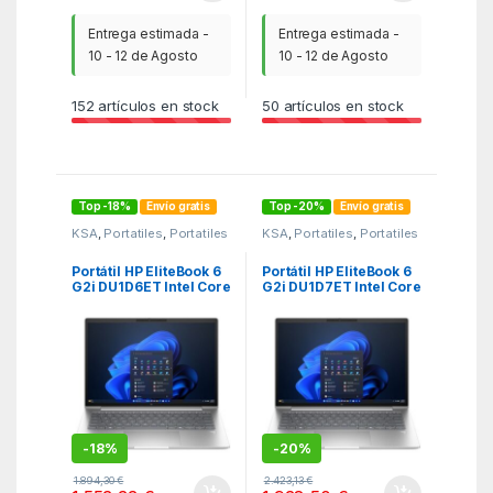
Entrega estimada -
Entrega estimada -
10 - 12 de Agosto
10 - 12 de Agosto
152
artículos en stock
50
artículos en stock
Top -18%
Envío gratis
Top -20%
Envío gratis
KSA
,
Portatiles
,
Portatiles
KSA
,
Portatiles
,
Portatiles
Portátil HP EliteBook 6
Portátil HP EliteBook 6
G2i DU1D6ET Intel Core
G2i DU1D7ET Intel Core
5-320/ 16GB/ 512GB
7-350/ 32GB/ 512GB
SSD/ 14″/ Win11 Pro
SSD/ 14″/ Win11 Pro
-
18%
-
20%
1.894,30
€
2.423,13
€