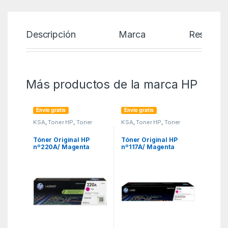
Descripción
Marca
Reseñas
Más productos de la marca HP
Envío gratis
Envío gratis
KSA
,
Toner HP
,
Toner
KSA
,
Toner HP
,
Toner
Original
Original
Tóner Original HP
Tóner Original HP
nº220A/ Magenta
nº117A/ Magenta