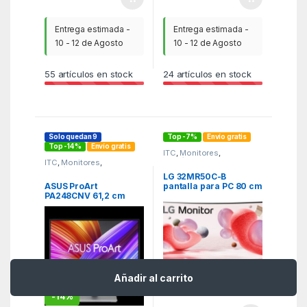
Entrega estimada -
Entrega estimada -
10 - 12 de Agosto
10 - 12 de Agosto
55
artículos en stock
24
artículos en stock
Solo quedan 9
Top -7%
Envío gratis
Top -14%
Envío gratis
ITC
,
Monitores
,
Periféricos
ITC
,
Monitores
,
Periféricos
LG 32MR50C-B
ASUS ProArt
pantalla para PC 80 cm
PA248CNV 61,2 cm
(31.5″) 1920 x 1080
(24.1″) 1920 x 1200
Pixeles Full HD LCD
Pixeles Full HD+ Negro
Negro
Añadir al carrito
-
7%
-
14%