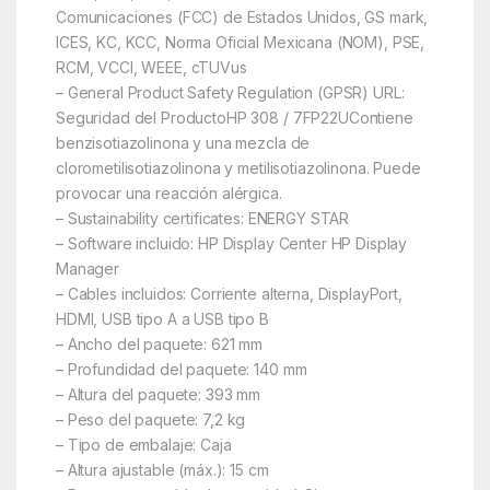
Comunicaciones (FCC) de Estados Unidos, GS mark,
ICES, KC, KCC, Norma Oficial Mexicana (NOM), PSE,
RCM, VCCI, WEEE, cTUVus
– General Product Safety Regulation (GPSR) URL:
Seguridad del ProductoHP 308 / 7FP22UContiene
benzisotiazolinona y una mezcla de
clorometilisotiazolinona y metilisotiazolinona. Puede
provocar una reacción alérgica.
– Sustainability certificates: ENERGY STAR
– Software incluido: HP Display Center HP Display
Manager
– Cables incluidos: Corriente alterna, DisplayPort,
HDMI, USB tipo A a USB tipo B
– Ancho del paquete: 621 mm
– Profundidad del paquete: 140 mm
– Altura del paquete: 393 mm
– Peso del paquete: 7,2 kg
– Tipo de embalaje: Caja
– Altura ajustable (máx.): 15 cm