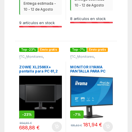
Entrega estimada -
10 - 12 de Agosto
10 - 12 de Agosto
8
artículos en stock
9
artículos en stock
Top -23%
Envío gratis
Top -7%
Envío gratis
ITC
,
Monitores
,
ITC
,
Monitores
,
Periféricos
Periféricos
ZOWIE XL2566X+
MONITOR IIYAMA
pantalla para PC 61,2
PANTALLA PARA PC
cm (24.1″) 1920 x 1080
68,6 CM (27″) 1920 X
Pixeles Full HD Negro
1080 PIXELES FULL HD
LED PANEL IPS
AJUSTABLE EN
ALTURA HDMI
DISPLAYPORT USB
-
23%
-
7%
894,65
€
181,94
€
195,63
€
688,88
€