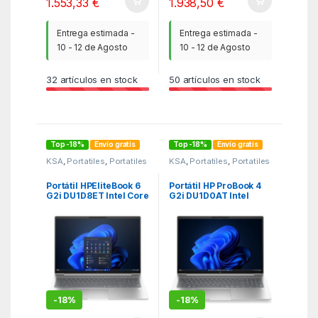
1.553,33
€
1.938,50
€
Entrega estimada -
Entrega estimada -
10 - 12 de Agosto
10 - 12 de Agosto
32
artículos en stock
50
artículos en stock
Top -18%
Envío gratis
Top -18%
Envío gratis
KSA
,
Portatiles
,
Portatiles
KSA
,
Portatiles
,
Portatiles
Portátil HPEliteBook 6
Portátil HP ProBook 4
G2i DU1D8ET Intel Core
G2i DU1D0AT Intel
5-320/ 16GB/ 512GB
Core 5-320/ 48GB/
SSD/ 16″/ Win11 Pro
512GB SSD/ 16″/ Win11
Pro
-
18%
-
18%