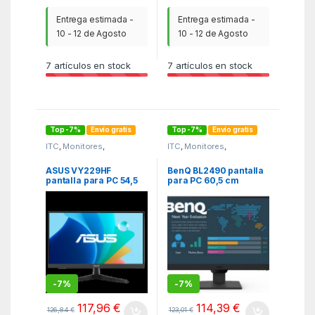
Entrega estimada -
Entrega estimada -
10 - 12 de Agosto
10 - 12 de Agosto
7
artículos en stock
7
artículos en stock
Top -7%
Envío gratis
Top -7%
Envío gratis
ITC
,
Monitores
,
ITC
,
Monitores
,
Periféricos
Periféricos
ASUS VY229HF
BenQ BL2490 pantalla
pantalla para PC 54,5
para PC 60,5 cm
cm (21.4″) 1920 x 1080
(23.8″) 1920 x 1080
Pixeles Full HD LCD
Pixeles Full HD Negro
Negro
-
7%
-
7%
117,96
€
114,39
€
126,84
€
123,01
€