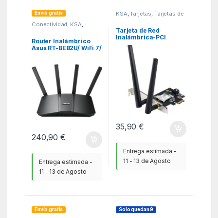
Envío gratis
KSA
,
Tarjetas
,
Tarjetas de
Red
Conectividad
,
KSA
,
Router WIFI
Tarjeta de Red
Inalámbrica-PCI
Router Inalámbrico
Express Asus PCE-
Asus RT-BE82U/ WiFi 7/
AX1800/ 1800Mbps/
6500Mbps/ 2.4GHz
2.4/5GHz
5GHz/ 4 Antenas/ WiFi
802.11be/ax/ac/n/a/ –
n/b/g
35,90
€
240,90
€
Entrega estimada -
11 - 13 de Agosto
Entrega estimada -
11 - 13 de Agosto
Envío gratis
Solo quedan 9