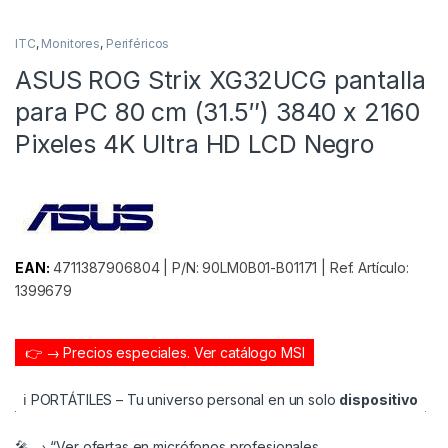
ITC
,
Monitores
,
Periféricos
ASUS ROG Strix XG32UCG pantalla
para PC 80 cm (31.5″) 3840 x 2160
Pixeles 4K Ultra HD LCD Negro
EAN:
4711387906804 | P/N: 90LM0B01-B01171 | Ref. Artículo:
1399679
👉 → Precios especiales.
Ver catálogo MSI
ℹ️ PORTÁTILES – Tu universo personal en un solo
dispositivo
🎤 → “Ver ofertas en micrófonos profesionales