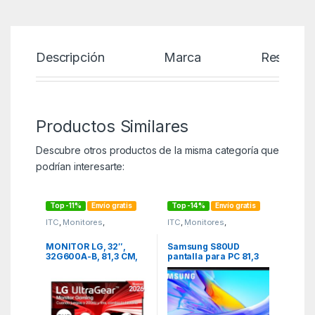
Descripción
Marca
Reseñas
Productos Similares
Descubre otros productos de la misma categoría que
podrían interesarte:
Top -11%
Envío gratis
Top -14%
Envío gratis
ITC
,
Monitores
,
ITC
,
Monitores
,
Periféricos
Periféricos
MONITOR LG, 32″,
Samsung S80UD
32G600A-B, 81,3 CM,
pantalla para PC 81,3
2560 X 1440 PIXELES,
cm (32″) 3840 x 2160
QUAD HD, LCD, 1 MS,
Pixeles 4K Ultra HD
NEGRO
LCD Negro