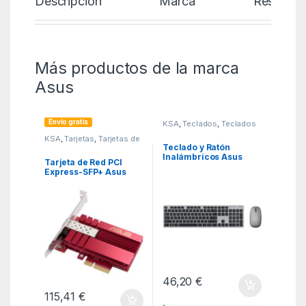
Descripción
Marca
Reseñas
Más productos de la marca
Asus
Envío gratis
KSA
,
Teclados
,
Teclados
KSA
,
Tarjetas
,
Tarjetas de
Red
Teclado y Ratón
Inalámbricos Asus
Tarjeta de Red PCI
W5000 Wireless/ Gris
Express-SFP+ Asus
XG-C100F/ 10Gbps
46,20
€
115,41
€