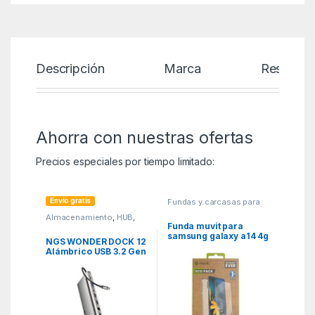
Descripción
Marca
Reseñas
Ahorra con nuestras ofertas
Precios especiales por tiempo limitado:
Envío gratis
Fundas y carcasas para
moviles
,
MGSR
,
Telefonía
Almacenamiento
,
HUB
,
ITC
,
Periféricos
Funda muvit para
samsung galaxy a14 4g
NGS WONDER DOCK 12
– 5g + protector de
Alámbrico USB 3.2 Gen
pantalla vidrio
1 (3.1 Gen 1) Type-C
templado plano
Plata