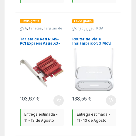
Envío gratis
Envío gratis
KSA
,
Tarjetas
,
Tarjetas de
Conectividad
,
KSA
,
Red
Router WIFI
Tarjeta de Red RJ45-
Router de Viaje
PCI Express Asus XG-
Inalámbrico 5G Móvil
C100C V3/ 10Gbps
Asus RT-BE58 Go/ WiFi
7/ 3600Mbps/ 2.4GHz
5GHz/ 2 Antenas/ WiFi
802.11be/ax/ac/n/a/ –
n/b/g
103,67
€
138,55
€
Entrega estimada -
Entrega estimada -
11 - 13 de Agosto
11 - 13 de Agosto