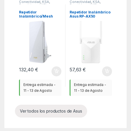
Conectividad
,
KSA
,
Conectividad
,
KSA
,
Repetidores WIFI
Repetidores WIFI
Repetidor
Repetidor Inalámbrico
Inalámbrico/Mesh
Asus RP-AX50
Asus RP-BE58 BE3600
1500Mbps/ 2 Antenas
3600Mbps/ WiFi 7/
2.4GHz 5GHz
132,40
€
57,63
€
Entrega estimada -
Entrega estimada -
11 - 13 de Agosto
11 - 13 de Agosto
Ver todos los productos de Asus