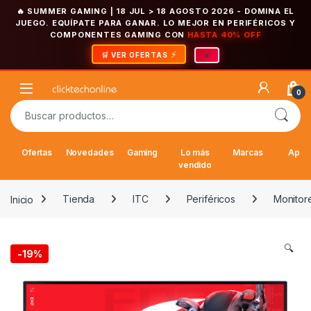
🔥 SUMMER GAMING | 18 JUL > 18 AGOSTO 2026
- DOMINA EL
JUEGO. EQUÍPATE PARA GANAR. LO MEJOR EN PERIFÉRICOS Y
COMPONENTES GAMING CON
HASTA 40% OFF
×
🛒 VER OFERTAS
Saltar a la navegación
Saltar al contenido
Open
0
Buscar por:
Ofertas
Novedades
Gaming
Lo más
Marcas
Appl
vendido
Inicio
Tienda
ITC
Periféricos
Monitor
🔍
-
19%