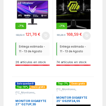
-
7%
-
7%
121,76
€
168,59
€
130,92
€
181,28
€
Entrega estimada -
Entrega estimada -
11 - 13 de Agosto
11 - 13 de Agosto
26
artículos en stock
74
artículos en stock
Solo quedan 9
Top -7%
Envío gratis
Top -14%
Envío gratis
ITC
,
Monitores
,
Periféricos
ITC
,
Monitores
,
Periféricos
MONITOR GIGABYTE
MONITOR GIGABYTE
25″ GS25F2A,SS
27″ G27UP,SS
IPS,1920X1080(FHD),0.