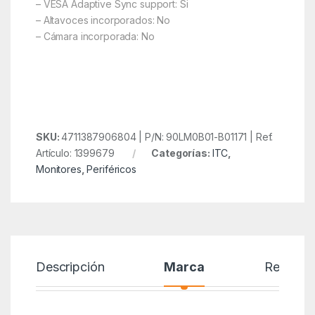
– VESA Adaptive Sync support: Si
– Altavoces incorporados: No
– Cámara incorporada: No
SKU:
4711387906804 | P/N: 90LM0B01-B01171 | Ref.
Artículo: 1399679
Categorías:
ITC
,
Monitores
,
Periféricos
Descripción
Marca
Reseñas