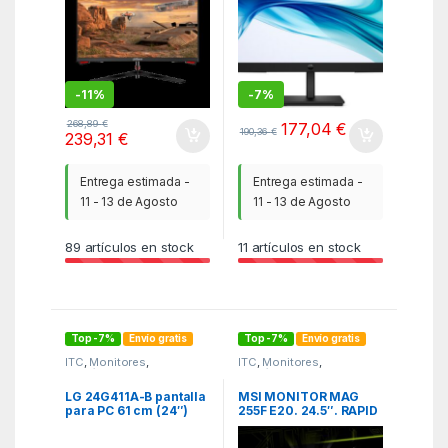
H178/V178 / WIDE
COLOR GAMUT /
HDMI×2 / DP / AUDIO
OUT
-
11%
-
7%
268,89
€
177,04
€
190,36
€
239,31
€
Entrega estimada -
Entrega estimada -
11 - 13 de Agosto
11 - 13 de Agosto
89
artículos en stock
11
artículos en stock
Top -7%
Envío gratis
Top -7%
Envío gratis
ITC
,
Monitores
,
ITC
,
Monitores
,
Periféricos
Periféricos
LG 24G411A-B pantalla
MSI MONITOR MAG
para PC 61 cm (24″)
255F E20. 24.5″. RAPID
1920 x 1080 Pixeles
IPS FLAT. 1920×1080 .
Full HD LCD Negro
240HZ. NEGRO