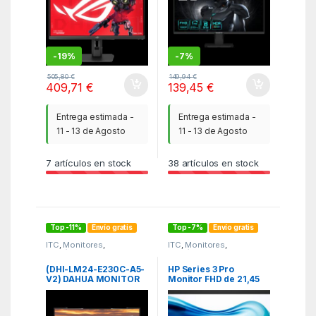
1.4
-
19%
-
7%
505,80
€
149,94
€
409,71
€
139,45
€
Entrega estimada -
Entrega estimada -
11 - 13 de Agosto
11 - 13 de Agosto
7
artículos en stock
38
artículos en stock
Top -11%
Envío gratis
Top -7%
Envío gratis
ITC
,
Monitores
,
ITC
,
Monitores
,
Periféricos
Periféricos
(DHI-LM24-E230C-A5-
HP Series 3 Pro
V2) DAHUA MONITOR
Monitor FHD de 21,45
GAMING CURVO 24″
pulgadas – 322pv
FHD ELED / 1920*1080
/ 300CD/M2 / 165HZ /