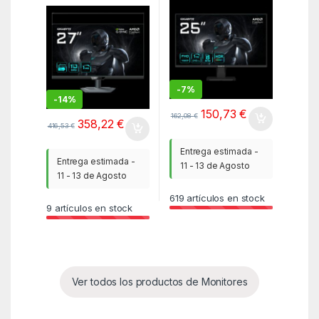
IPS,3840X2160,0.155P
09PP,1000:1,1MS,240H
P,1000:1,1MS,160HZ,2
Z,2HDMI+1DP,ALTAVO
HDMI+1DP+USB2.0+1U
CES
SB TYPE C,AJUSTE
ALTURA
-
7%
-
14%
150,73
€
162,08
€
358,22
€
416,53
€
Entrega estimada -
Entrega estimada -
11 - 13 de Agosto
11 - 13 de Agosto
619
artículos en stock
9
artículos en stock
Ver todos los productos de Monitores