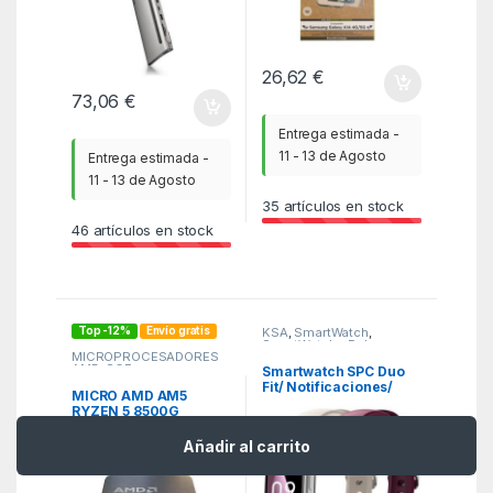
26,62
€
73,06
€
Entrega estimada -
11 - 13 de Agosto
Entrega estimada -
11 - 13 de Agosto
35
artículos en stock
46
artículos en stock
Top -12%
Envío gratis
KSA
,
SmartWatch
,
SmartWatch - Pulseras
MICROPROCESADORES
AMD
,
SCE
Smartwatch SPC Duo
Fit/ Notificaciones/
MICRO AMD AM5
Frecuencia Cardíaca/
RYZEN 5 8500G
Blanco
3,50GHZ 16MB BOX
Añadir al carrito