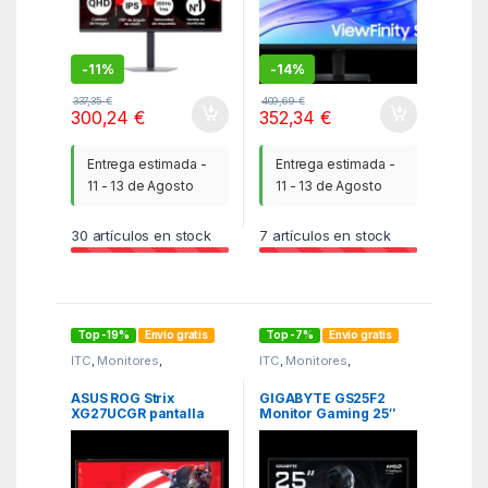
-
11%
-
14%
337,35
€
409,69
€
300,24
€
352,34
€
Entrega estimada -
Entrega estimada -
11 - 13 de Agosto
11 - 13 de Agosto
30
artículos en stock
7
artículos en stock
Top -19%
Envío gratis
Top -7%
Envío gratis
ITC
,
Monitores
,
ITC
,
Monitores
,
Periféricos
Periféricos
ASUS ROG Strix
GIGABYTE GS25F2
XG27UCGR pantalla
Monitor Gaming 25″
para PC 68,6 cm (27″)
FHD – 1920 x 1080,
3840 x 2160 Pixeles 4K
200Hz, 1ms, 300
Ultra HD LCD Negro
cd/m², Display HDR 10,
HDMI 2.0, DisplayPort