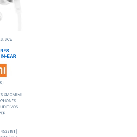
ES
,
SCE
ARES
 IN-EAR
NES
TIVOS
ILVER
0)
S XIAOMI MI
ADPHONES
AUDITIVOS
VER
4522191 |