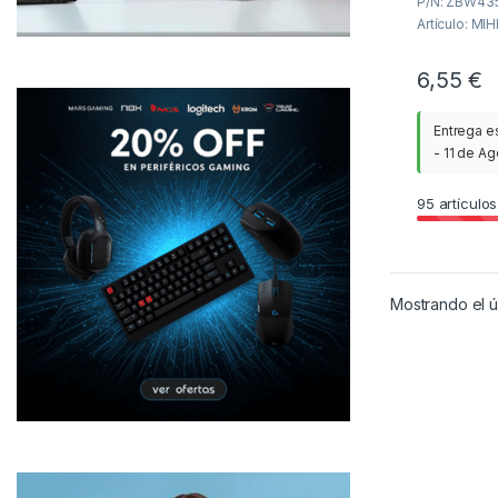
P/N: ZBW435
Artículo: MI
6,55
€
Entrega e
- 11 de A
95
artículos
Mostrando el ú