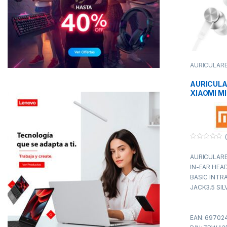
AURICULAR
AURICUL
XIAOMI MI
HEADPHO
BASIC
INTRAUDI
JACK3.5 S
(
0
f
AURICULARE
u
e
IN-EAR HE
r
a
BASIC INTR
d
JACK3.5 SIL
e
5
EAN: 697024