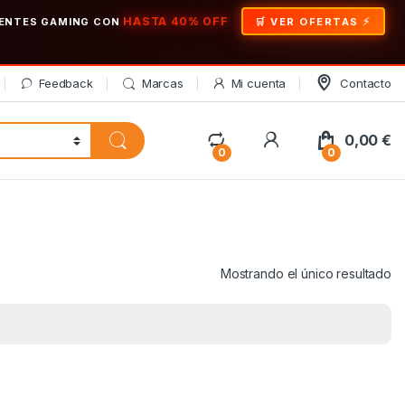
HASTA 40% OFF
ONENTES GAMING CON
🛒 VER OFERTAS
Feedback
Marcas
Mi cuenta
Contacto
My Account
0,00
€
0
0
Mostrando el único resultado