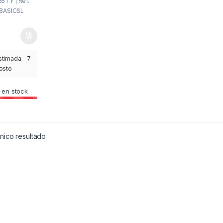
5TY | Ref.
HBASICSL
stimada - 7
gosto
 en stock
nico resultado