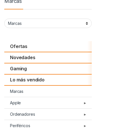
Marcas
Ofertas
Novedades
Gaming
Lo más vendido
Marcas
Apple
Ordenadores
iPad
Periféricos
Ordenadores KvX
Airport y Apple TV