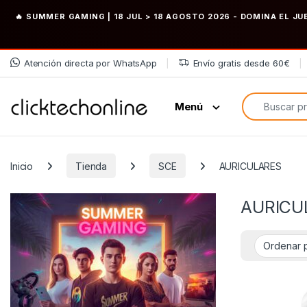
🔥 SUMMER GAMING | 18 JUL > 18 AGOSTO 2026
- DOMINA EL JU
Saltar a la navegación
Saltar al contenido
Atención directa por WhatsApp
Envío gratis desde 60€
Búsqueda de
Menú
Inicio
Tienda
SCE
AURICULARES
AURICU