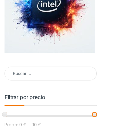
Buscar:
Filtrar por precio
Precio:
0 €
—
10 €
Precio mínimo
Precio máximo