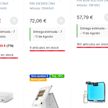
P/N: BUN-SUL-004 | Re
| Ref.
P/N: EW3450 | Ref.
Artículo: 1391262
60440
Artículo: 1394043
57,79
€
€
72,06
€
Entrega estimada - 
stimada - 7
Entrega estimada - 7
- 11 de Agosto
gosto
- 11 de Agosto
183
artículos en stoc
,60
€
(7%)
9
artículos en stock
 en stock
Solo quedan 9
Top -19%
Envío gratis