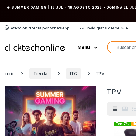
🔥 SUMMER GAMING | 18 JUL > 18 AGOSTO 2026
- DOMINA EL JU
Saltar a la navegación
Saltar al contenido
Atención directa por WhatsApp
Envío gratis desde 60€
Búsqueda de
Menú
Inicio
Tienda
ITC
TPV
TPV
Top -7%
E