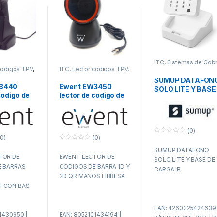
ITC
,
Sistemas de Cob
TPV
codigos TPV
,
ITC
,
Lector codigos TPV
,
TPV
SUMUP DATAFON
3440
Ewent EW3450
SOLO LITE Y BASE
código de
lector de código de
DE CARGA IB
tor de
barras Lector de
e barras
códigos de barras
D/2D Negro
fijo 1D/2D CMOS
Negro
(0)
0)
(0)
0
f
0
SUMUP DATAFONO
u
f
TOR DE
EWENT LECTOR DE
e
u
SOLO LITE Y BASE DE
r
e
E BARRAS
CODIGOS DE BARRA 1D Y
a
r
CARGA IB
d
a
2D QR MANOS LIBRESA
e
d
 CON BAS
5
e
5
E
EAN: 4260325424639 
1430950 |
EAN: 8052101434194 |