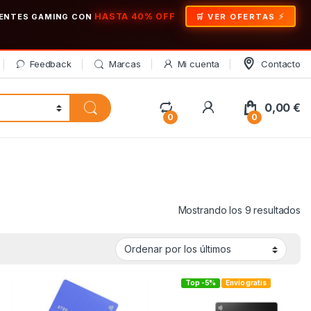
HASTA 40% OFF
ONENTES GAMING CON
🛒 VER OFERTAS
Feedback
Marcas
Mi cuenta
Contacto
My Account
0,00
€
0
0
Or
Mostrando los 9 resultados
Top -5%
Envío gratis