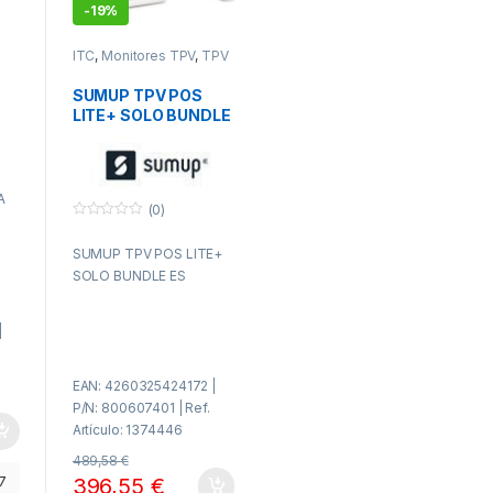
-
19%
ITC
,
Monitores TPV
,
TPV
SUMUP TPV POS
LITE+ SOLO BUNDLE
ES
A
(0)
0
f
SUMUP TPV POS LITE+
u
e
SOLO BUNDLE ES
r
a
d
e
|
5
.
EAN: 4260325424172 |
P/N: 800607401 | Ref.
Artículo: 1374446
489,58
€
7
396,55
€