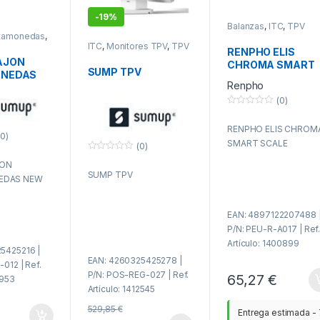
-
19%
Balanzas
,
ITC
,
TPV
rtamonedas
,
ITC
,
Monitores TPV
,
TPV
RENPHO ELIS
AJON
CHROMA SMART
SUMP TPV
NEDAS
SCALE
Renpho
(0)
0
f
RENPHO ELIS CHROM
u
0)
e
SMART SCALE
(0)
r
a
0
JON
d
f
e
SUMP TPV
u
EDAS NEW
5
e
r
a
d
EAN: 4897122207488 
e
5
P/N: PEU-R-A017 | Ref
Artículo: 1400899
5425216 |
EAN: 4260325425278 |
-012 | Ref.
P/N: POS-REG-027 | Ref.
65,27
€
1953
Artículo: 1412545
529,85
€
Entrega estimada - 