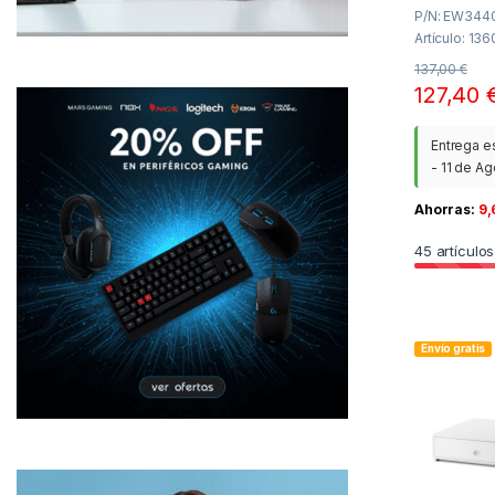
P/N: EW3440 
Artículo: 13
137,00
€
127,40
Entrega e
- 11 de A
Ahorras:
9
45
artículos
Envío gratis