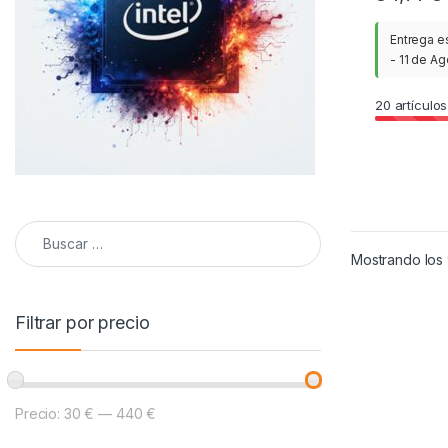
Entrega e
- 11 de A
20
artículos
Buscar:
Mostrando los 
Filtrar por precio
Precio:
30 €
—
440 €
Precio mínimo
Precio máximo