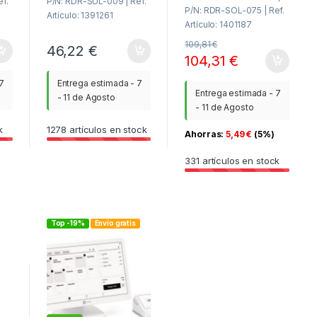
f.
P/N: RDR-SUL-009 | Ref.
P/N: RDR-SOL-075 | Ref.
Artículo: 1391261
Artículo: 1401187
109,81
€
46,22
€
104,31
€
7
Entrega estimada - 7
Entrega estimada - 7
- 11 de Agosto
- 11 de Agosto
k
1278
artículos en stock
Ahorras:
5,49
€
(5%)
331
artículos en stock
Top -19%
Envío gratis