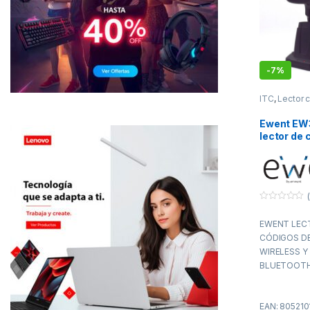
-
7%
ITC
,
Lector 
TPV
Ewent EW
lector de 
barras Lec
códigos d
portátil 1
(
0
f
EWENT LEC
u
e
CÓDIGOS D
r
a
WIRELESS Y
d
BLUETOOTH
e
5
INTELIGENT
EAN: 805210