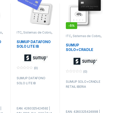
-
5%
ro
,
ITC
,
Sistemas de Cobro
,
TPV
ITC
,
Sistemas de Cobro
,
TPV
O
SUMUP DATAFONO
SUMUP
SOLO LITE IB
SOLO+CRADLE
RETAIL IBERIA
(0)
(0)
0
f
0
SUMUP DATAFONO
u
f
SUMUP SOLO+CRADLE
e
u
SOLO LITE IB
r
e
RETAIL IBERIA
a
r
d
a
e
d
5
e
5
|
EAN: 4260325424592 |
EAN: 4260325424998 |