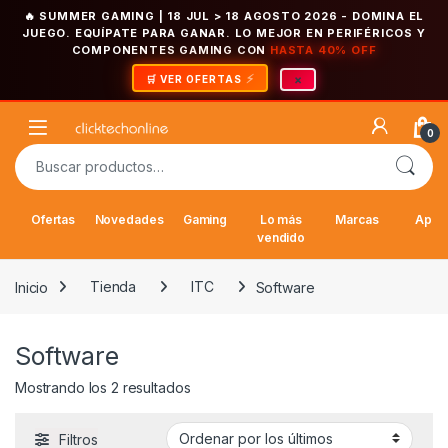
🔥 SUMMER GAMING | 18 JUL > 18 AGOSTO 2026
- DOMINA EL
JUEGO. EQUÍPATE PARA GANAR. LO MEJOR EN PERIFÉRICOS Y
COMPONENTES GAMING CON
HASTA 40% OFF
×
🛒 VER OFERTAS
Saltar a la navegación
Saltar al contenido
Open
0
Buscar por:
Ofertas
Novedades
Gaming
Lo más
Marcas
Appl
vendido
Inicio
Tienda
ITC
Software
Software
Ordenado por los últimos
Mostrando los 2 resultados
Filtros