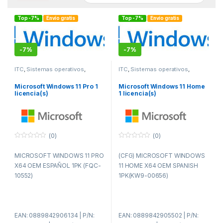
Top -7%
Envío gratis
Top -7%
Envío gratis
-
7%
-
7%
ITC
,
Sistemas operativos
,
ITC
,
Sistemas operativos
,
Software
Software
Microsoft Windows 11 Pro 1
Microsoft Windows 11 Home
licencia(s)
1 licencia(s)
(0)
(0)
0
0
f
f
MICROSOFT WINDOWS 11 PRO
(CFG) MICROSOFT WINDOWS
u
u
e
e
X64 OEM ESPAÑOL 1PK (FQC-
11 HOME X64 OEM SPANISH
r
r
a
a
10552)
1PK(KW9-00656)
d
d
e
e
5
5
EAN: 0889842906134 | P/N:
EAN: 0889842905502 | P/N: