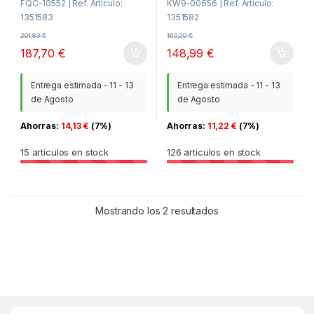
FQC-10552 | Ref. Artículo:
KW9-00656 | Ref. Artículo:
1351583
1351582
201,83
€
160,20
€
187,70
€
148,99
€
Entrega estimada - 11 - 13
Entrega estimada - 11 - 13
de Agosto
de Agosto
Ahorras:
14,13
€
(7%)
Ahorras:
11,22
€
(7%)
15
artículos en stock
126
artículos en stock
Ordenado por los últ
Mostrando los 2 resultados