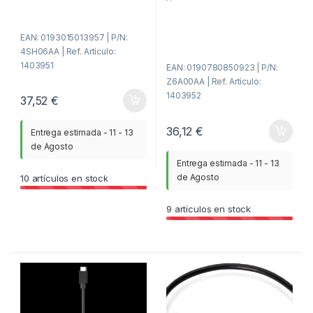
r
5
a
d
e
5
EAN: 0193015013957 | P/N:
4SH06AA | Ref. Artículo:
1403951
EAN: 0190780850923 | P/N:
Z6A00AA | Ref. Artículo:
1403952
37,52
€
36,12
€
Entrega estimada - 11 - 13
de Agosto
Entrega estimada - 11 - 13
de Agosto
10
artículos en stock
9
artículos en stock