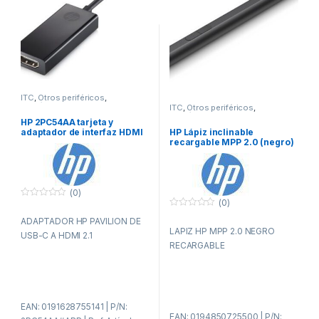
ITC
,
Otros periféricos
,
Periféricos
ITC
,
Otros periféricos
,
Periféricos
HP 2PC54AA tarjeta y
HP Lápiz inclinable
adaptador de interfaz HDMI
recargable MPP 2.0 (negro)
(0)
(0)
0
f
0
ADAPTADOR HP PAVILION DE
u
f
LAPIZ HP MPP 2.0 NEGRO
e
u
USB-C A HDMI 2.1
r
e
RECARGABLE
a
r
d
a
e
d
5
e
5
EAN: 0191628755141 | P/N:
EAN: 0194850725500 | P/N: