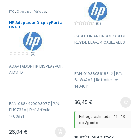
ITC
,
Otros periféricos
,
Periféricos
HP Adaptador DisplayPort a
(0)
DVI-D
0
f
CABLE HP ANTIRROBO SURE
u
e
KEY DE LLAVE 4 CABEZALES
r
a
d
(0)
e
0
5
f
ADAPTADOR HP DISPLAYPORT
u
e
A DVI-D
EAN: 0193808918742 | P/N:
r
a
6UW42AA | Ref. Artículo:
d
e
1404011
5
36,45
€
EAN: 0884420093077 | P/N:
FH973AA | Ref. Artículo:
1403921
Entrega estimada - 11 - 13
de Agosto
26,04
€
10
artículos en stock