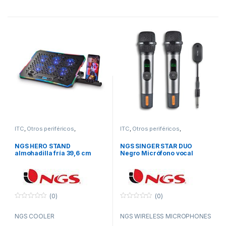
ITC
,
Otros periféricos
,
ITC
,
Otros periféricos
,
Periféricos
Periféricos
NGS HERO STAND
NGS SINGER STAR DUO
almohadilla fría 39,6 cm
Negro Micrófono vocal
(15.6″) 2400 RPM Negro
(0)
(0)
0
0
f
f
NGS COOLER
NGS WIRELESS MICROPHONES
u
u
e
e