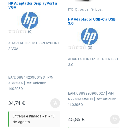
HP Adaptador DisplayPort a
VGA
ITC
,
Otros periféricos
,
Periféricos
HP Adaptador USB-C a USB
3.0
(0)
0
f
ADAPTADOR HP DISPLAYPORT
u
e
(0)
A VGA
r
0
a
f
d
ADAPTADOR HP USB-C A USB
u
e
e
5
3.0
r
a
d
e
EAN: 0884420906193 | P/N:
5
AS615AA | Ref. Artículo:
1403959
EAN: 0889296960027 | P/N:
N2Z63AA#AC3 | Ref. Artículo:
34,74
€
1403960
Entrega estimada - 11 - 13
45,85
€
de Agosto