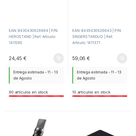
r
r
a
a
d
d
e
e
5
5
EAN: 8435430626964 | P/N:
EAN: 8435430626643 | P/N:
HEROSTAND | Ref. Artículo:
SINGERSTARDUO | Ref.
1411295
Artículo: 1411371
24,45
€
59,06
€
Entrega estimada - 11 - 13
Entrega estimada - 11 - 13
de Agosto
de Agosto
90
artículos en stock
10
artículos en stock