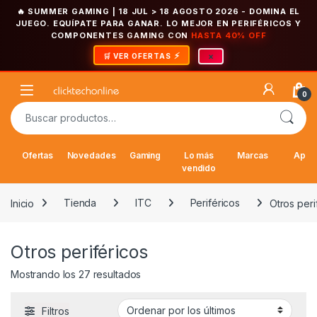
🔥 SUMMER GAMING | 18 JUL > 18 AGOSTO 2026
- DOMINA EL
JUEGO. EQUÍPATE PARA GANAR. LO MEJOR EN PERIFÉRICOS Y
COMPONENTES GAMING CON
HASTA 40% OFF
×
🛒 VER OFERTAS
Saltar a la navegación
Saltar al contenido
Open
0
Buscar por:
Ofertas
Novedades
Gaming
Lo más
Marcas
Appl
vendido
Inicio
Tienda
ITC
Periféricos
Otros peri
Otros periféricos
Ordenado por los últimos
Mostrando los 27 resultados
Filtros