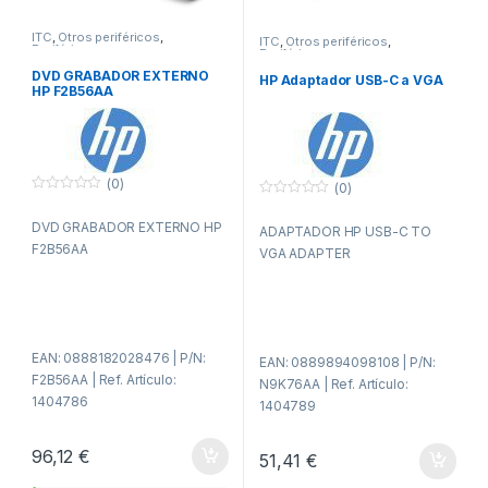
ITC
,
Otros periféricos
,
ITC
,
Otros periféricos
,
Periféricos
Periféricos
DVD GRABADOR EXTERNO
HP Adaptador USB-C a VGA
HP F2B56AA
(0)
(0)
0
0
f
f
DVD GRABADOR EXTERNO HP
u
ADAPTADOR HP USB-C TO
u
e
e
F2B56AA
VGA ADAPTER
r
r
a
a
d
d
e
e
5
5
EAN: 0888182028476 | P/N:
EAN: 0889894098108 | P/N:
F2B56AA | Ref. Artículo:
N9K76AA | Ref. Artículo:
1404786
1404789
96,12
€
51,41
€