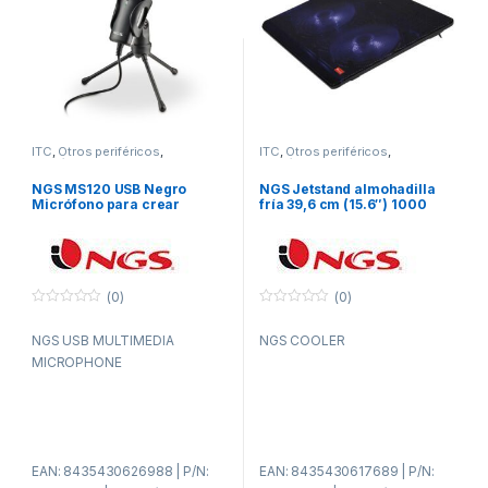
ITC
,
Otros periféricos
,
ITC
,
Otros periféricos
,
Periféricos
Periféricos
NGS MS120 USB Negro
NGS Jetstand almohadilla
Micrófono para crear
fría 39,6 cm (15.6″) 1000
podcasts
RPM Negro
(0)
(0)
0
0
f
f
NGS USB MULTIMEDIA
NGS COOLER
u
u
e
e
MICROPHONE
r
r
a
a
d
d
e
e
5
5
EAN: 8435430626988 | P/N:
EAN: 8435430617689 | P/N: