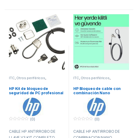
ITC
,
Otros periféricos
,
ITC
,
Otros periféricos
,
Periféricos
Periféricos
HP Kit de bloqueo de
HP Bloqueo de cable con
seguridad de PC profesional
combinación Nano
v3
(0)
(0)
0
0
f
f
CABLE HP ANTIRROBO DE
CABLE HP ANTIRROBO DE
u
u
e
e
LLAVE V3 KIT COMPLETO
COMBINACION NANO