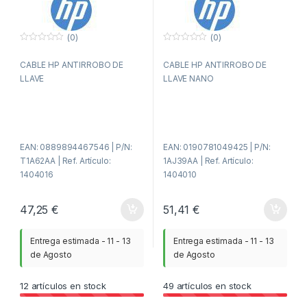
(0)
(0)
0
0
f
f
CABLE HP ANTIRROBO DE
CABLE HP ANTIRROBO DE
u
u
e
e
LLAVE
LLAVE NANO
r
r
a
a
d
d
e
e
5
5
EAN: 0889894467546 | P/N:
EAN: 0190781049425 | P/N:
T1A62AA | Ref. Artículo:
1AJ39AA | Ref. Artículo:
1404016
1404010
47,25
€
51,41
€
Entrega estimada - 11 - 13
Entrega estimada - 11 - 13
de Agosto
de Agosto
12
artículos en stock
49
artículos en stock