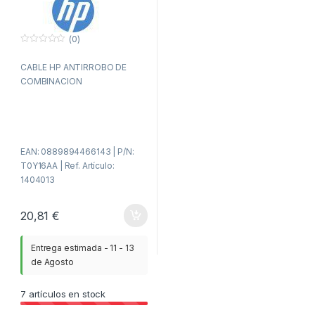
(0)
0
f
CABLE HP ANTIRROBO DE
u
e
COMBINACION
r
a
d
e
5
EAN: 0889894466143 | P/N:
T0Y16AA | Ref. Artículo:
1404013
20,81
€
Entrega estimada - 11 - 13
de Agosto
7
artículos en stock