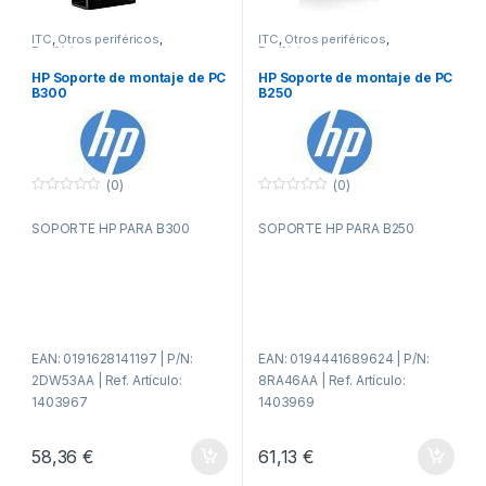
ITC
,
Otros periféricos
,
ITC
,
Otros periféricos
,
Periféricos
Periféricos
HP Soporte de montaje de PC
HP Soporte de montaje de PC
B300
B250
(0)
(0)
0
0
f
f
SOPORTE HP PARA B300
SOPORTE HP PARA B250
u
u
e
e
r
r
a
a
d
d
e
e
5
5
EAN: 0191628141197 | P/N:
EAN: 0194441689624 | P/N:
2DW53AA | Ref. Artículo:
8RA46AA | Ref. Artículo:
1403967
1403969
58,36
€
61,13
€