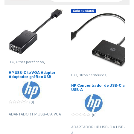
Solo quedan 9
ITC
,
Otros periféricos
,
Periféricos
HP USB-C to VGA Adapter
ITC
,
Otros periféricos
,
Adaptador gráfico USB
Periféricos
Negro
HP Concentrador de USB-C a
USB-A
(0)
0
f
ADAPTADOR HP USB-C A VGA
u
(0)
e
0
r
f
a
ADAPTADOR HP USB-C A USB-
u
d
e
e
A