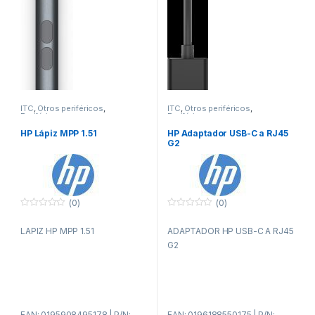
ITC
,
Otros periféricos
,
ITC
,
Otros periféricos
,
Periféricos
Periféricos
HP Lápiz MPP 1.51
HP Adaptador USB-C a RJ45
G2
(0)
(0)
0
0
f
f
LAPIZ HP MPP 1.51
ADAPTADOR HP USB-C A RJ45
u
u
e
e
G2
r
r
a
a
d
d
e
e
5
5
EAN: 0195908495178 | P/N:
EAN: 0196188550175 | P/N: