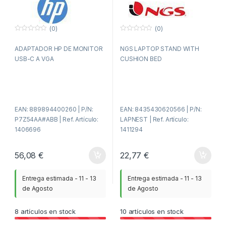
(0)
(0)
0
0
f
f
ADAPTADOR HP DE MONITOR
NGS LAPTOP STAND WITH
u
u
e
e
USB-C A VGA
CUSHION BED
r
r
a
a
d
d
e
e
5
5
EAN: 889894400260 | P/N:
EAN: 8435430620566 | P/N:
P7Z54AA#ABB | Ref. Artículo:
LAPNEST | Ref. Artículo:
1406696
1411294
56,08
€
22,77
€
Entrega estimada - 11 - 13
Entrega estimada - 11 - 13
de Agosto
de Agosto
8
artículos en stock
10
artículos en stock