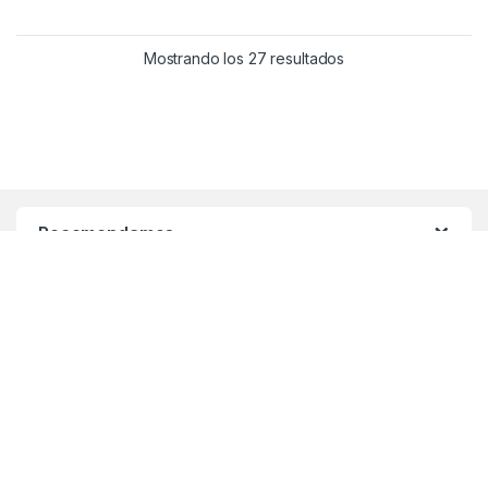
Ordenado por los úl
Mostrando los 27 resultados
Recomendamos
Especiales
Encuentralo rapido
Links de interes