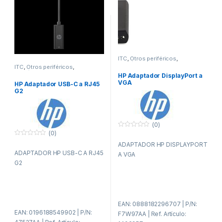
ITC
,
Otros periféricos
,
Periféricos
ITC
,
Otros periféricos
,
Periféricos
HP Adaptador DisplayPort a
VGA
HP Adaptador USB-C a RJ45
G2
(0)
(0)
0
f
0
ADAPTADOR HP DISPLAYPORT
u
f
e
ADAPTADOR HP USB-C A RJ45
u
A VGA
r
e
G2
a
r
d
a
e
d
5
e
5
EAN: 0888182296707 | P/N:
EAN: 0196188549902 | P/N:
F7W97AA | Ref. Artículo: