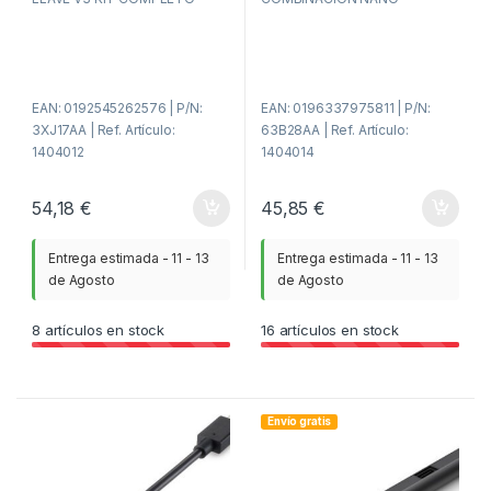
r
r
a
a
d
d
e
e
5
5
EAN: 0192545262576 | P/N:
EAN: 0196337975811 | P/N:
3XJ17AA | Ref. Artículo:
63B28AA | Ref. Artículo:
1404012
1404014
54,18
€
45,85
€
Entrega estimada - 11 - 13
Entrega estimada - 11 - 13
de Agosto
de Agosto
8
artículos en stock
16
artículos en stock
Envío gratis