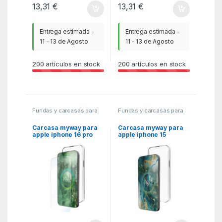
13,31
€
13,31
€
Entrega estimada -
Entrega estimada -
11 - 13 de Agosto
11 - 13 de Agosto
200
artículos en stock
200
artículos en stock
Fundas y carcasas para
Fundas y carcasas para
moviles
,
MGSR
,
Telefonía
moviles
,
MGSR
,
Telefonía
Carcasa myway para
Carcasa myway para
apple iphone 16 pro
apple iphone 15
transparente +
transparente
protector pantalla
cristal templado