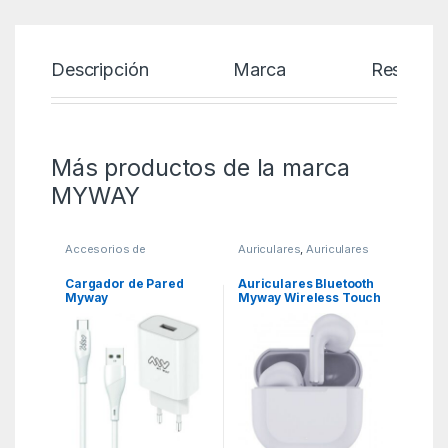
Descripción
Marca
Reseñas
Más productos de la marca
MYWAY
Accesorios de
Auriculares
,
Auriculares
SmartPhones
,
Bluetooth con estuche de
Cargadores hasta 45W
,
carga
,
KSA
KSA
Cargador de Pared
Auriculares Bluetooth
Myway
Myway Wireless Touch
MYWEPAK0002/ 1xUSB
MWHPH0030 con
+ Cable USB Tipo-C/
estuche de carga/
15W
Autonomía 3h/ Blancos