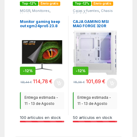
Top -12%
Envío gratis
Top -12%
Envío gratis
MGSR
,
Monitores
,
Cajas y fuentes
,
Chasis
Monitores y tv
PC
,
PCR
Monitor gaming keep
CAJA GAMING MSI
out xgm24pro5 23.8
MAG FORGE 320R
pulgadas fhd 180hz
AIRFLOW ATX RGB
WHITE
-
12%
-
12%
114,78
€
101,69
€
130,44
€
115,56
€
Entrega estimada -
Entrega estimada -
11 - 13 de Agosto
11 - 13 de Agosto
100
artículos en stock
50
artículos en stock