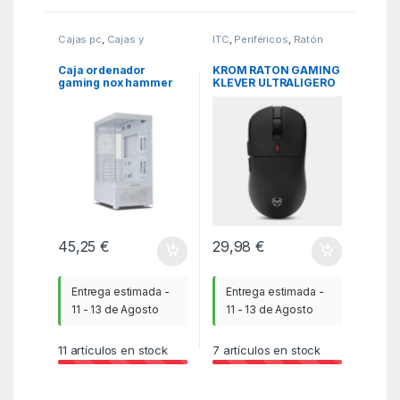
Cajas pc
,
Cajas y
ITC
,
Periféricos
,
Ratón
barebones
,
MGSR
Caja ordenador
KROM RATON GAMING
gaming nox hammer
KLEVER ULTRALIGERO
vision atx cristal
1200DPI 6 BOTONES
templado blanco
NEGRO
45,25
€
29,98
€
Entrega estimada -
Entrega estimada -
11 - 13 de Agosto
11 - 13 de Agosto
11
artículos en stock
7
artículos en stock