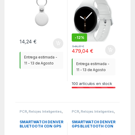
SILVER
-
12%
14,24
€
544,37
€
479,04
€
Entrega estimada -
11 - 13 de Agosto
Entrega estimada -
11 - 13 de Agosto
100
artículos en stock
PCR
,
Relojes Inteligentes
,
PCR
,
Relojes Inteligentes
,
Smartwatches
Smartwatches
SMARTWATCH DENVER
SMARTWATCH DENVER
BLUETOOTH CON GPS
GPS BLUETOOTH CON
POR HARDWARE
FRECUENCIA
CARDIACA Y OXIGENO