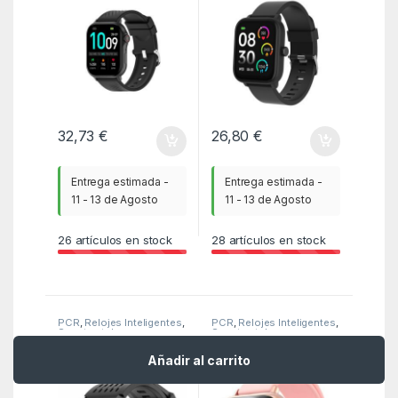
EN SANGRE
32,73
€
26,80
€
Entrega estimada -
Entrega estimada -
11 - 13 de Agosto
11 - 13 de Agosto
26
artículos en stock
28
artículos en stock
PCR
,
Relojes Inteligentes
,
PCR
,
Relojes Inteligentes
,
Smartwatches
Smartwatches
SMARTWATCH DENVER
SMARTWATCH DENVER
Añadir al carrito
GPS BLUETOOTH CON
BLUETOOTH CON
FRECUENCIA
SENSOR DE
CARDIACA Y PRESION
FRECUENCIA