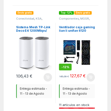
Envío gratis
Top -12%
Envío gratis
Conectividad
,
KSA
,
Componentes
,
MGSR
,
Sistemas MESH
Ventiladores caja
Sistema Mesh TP-Link
Ventilador caja gaming
Deco E4 1200Mbps/
lian li unifan tl120
2.4GHz 5GHz/ Pack de
inalambrico argb 3x
2
120mm negro
-
12%
127,67
€
106,43
€
145,08
€
Entrega estimada -
Entrega estimada -
11 - 13 de Agosto
11 - 13 de Agosto
11
artículos en stock