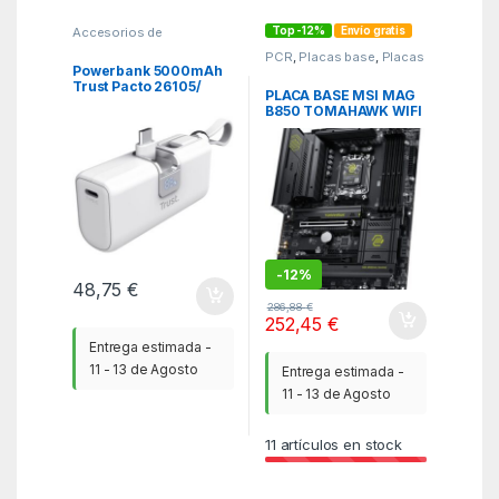
Top -12%
Envío gratis
Accesorios de
SmartPhones
,
KSA
,
PCR
,
Placas base
,
Placas
Powerbank - Baterias
base
Powerbank 5000mAh
Trust Pacto 26105/
PLACA BASE MSI MAG
18W/ Blanca
B850 TOMAHAWK WIFI
PCI-E x16 Gen5, M.2
Gen5
-
12%
48,75
€
286,88
€
252,45
€
Entrega estimada -
11 - 13 de Agosto
Entrega estimada -
11 - 13 de Agosto
11
artículos en stock