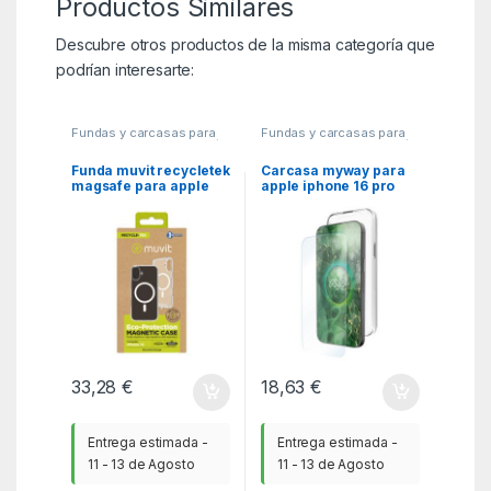
Productos Similares
Descubre otros productos de la misma categoría que
podrían interesarte:
Fundas y carcasas para
Fundas y carcasas para
moviles
,
MGSR
,
Telefonía
moviles
,
MGSR
,
Telefonía
Funda muvit recycletek
Carcasa myway para
magsafe para apple
apple iphone 16 pro
iphone 16 transparente
transparente +
protector pantalla
cristal templado
33,28
€
18,63
€
Entrega estimada -
Entrega estimada -
11 - 13 de Agosto
11 - 13 de Agosto