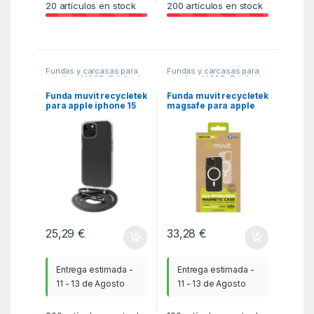
20
artículos en stock
200
artículos en stock
Fundas y carcasas para
Fundas y carcasas para
moviles
,
MGSR
,
Telefonía
moviles
,
MGSR
,
Telefonía
Funda muvit recycletek
Funda muvit recycletek
para apple iphone 15
magsafe para apple
plus transparente +
iphone 16 pro
colgante negro
transparente
25,29
€
33,28
€
Entrega estimada -
Entrega estimada -
11 - 13 de Agosto
11 - 13 de Agosto