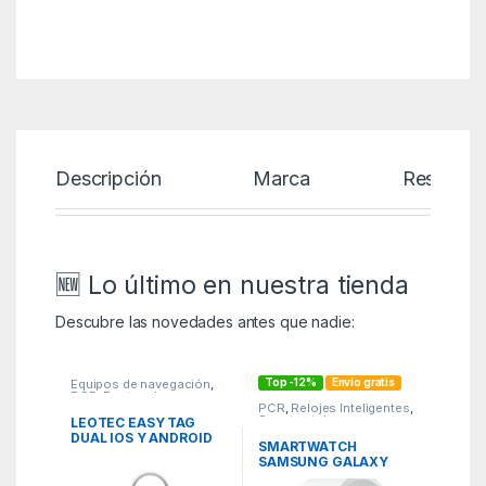
Descripción
Marca
Reseñas
🆕 Lo último en nuestra tienda
Descubre las novedades antes que nadie:
Top -12%
Envío gratis
Equipos de navegación
,
PCR
,
Rastreadores gps
PCR
,
Relojes Inteligentes
,
Smartwatches
LEOTEC EASY TAG
DUAL IOS Y ANDROID
SMARTWATCH
BLANCO + LLAVERO
SAMSUNG GALAXY
BLANCO
WATCH8 40MM LTE