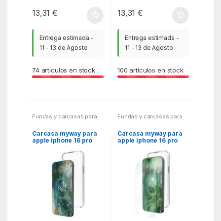
13,31
€
13,31
€
Entrega estimada -
Entrega estimada -
11 - 13 de Agosto
11 - 13 de Agosto
74
artículos en stock
100
artículos en stock
Fundas y carcasas para
Fundas y carcasas para
moviles
,
MGSR
,
Telefonía
moviles
,
MGSR
,
Telefonía
Carcasa myway para
Carcasa myway para
apple iphone 16 pro
apple iphone 16 pro
transparente
max transparente +
protector pantalla
cristal templado