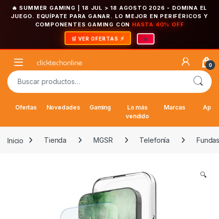
🔥 SUMMER GAMING | 18 JUL > 18 AGOSTO 2026
- DOMINA EL
JUEGO. EQUÍPATE PARA GANAR. LO MEJOR EN PERIFÉRICOS Y
COMPONENTES GAMING CON
HASTA 40% OFF
×
🛒 VER OFERTAS
Saltar a la navegación
Saltar al contenido
Open
0
Buscar por:
Ofertas
Novedades
Gaming
Lo más
Marcas
Appl
vendido
Inicio
Tienda
MGSR
Telefonía
Fundas
🔍