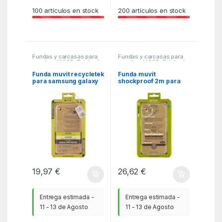
100
artículos en stock
200
artículos en stock
Fundas y carcasas para
Fundas y carcasas para
moviles
,
MGSR
,
Telefonía
moviles
,
MGSR
,
Telefonía
Funda muvit recycletek
Funda muvit
para samsung galaxy
shockproof 2m para
a14 4g – 5g
apple iphone 16
transparente
transparente
19,97
€
26,62
€
Entrega estimada -
Entrega estimada -
11 - 13 de Agosto
11 - 13 de Agosto