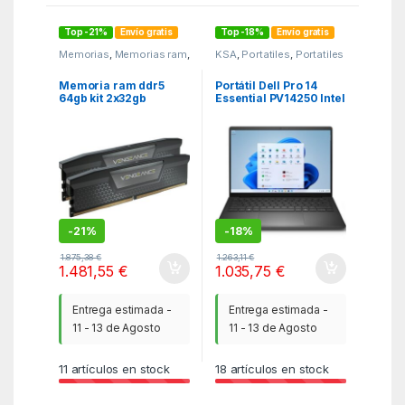
Top -21%
Envío gratis
Top -18%
Envío gratis
Memorias
,
Memorias ram
,
KSA
,
Portatiles
,
Portatiles
MGSR
Memoria ram ddr5
Portátil Dell Pro 14
64gb kit 2x32gb
Essential PV14250 Intel
corsair vengeance
Core Ultra 7-150U/
6400mhz cl32
16GB/ 1TB SSD/ 14″/
Win11 Pro
-
21%
-
18%
1.875,38
€
1.263,11
€
1.481,55
€
1.035,75
€
Entrega estimada -
Entrega estimada -
11 - 13 de Agosto
11 - 13 de Agosto
11
artículos en stock
18
artículos en stock