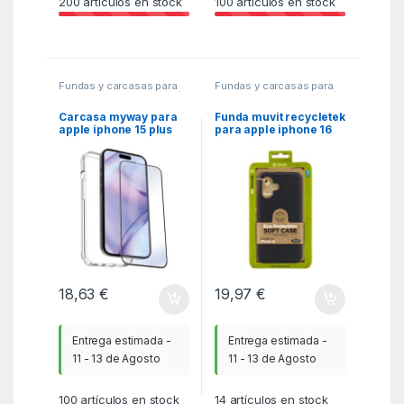
200
artículos en stock
100
artículos en stock
Fundas y carcasas para
Fundas y carcasas para
moviles
,
MGSR
,
Telefonía
moviles
,
MGSR
,
Telefonía
Carcasa myway para
Funda muvit recycletek
apple iphone 15 plus
para apple iphone 16
transparente +
negra
protector pantalla
cristal templado
18,63
€
19,97
€
Entrega estimada -
Entrega estimada -
11 - 13 de Agosto
11 - 13 de Agosto
100
artículos en stock
14
artículos en stock