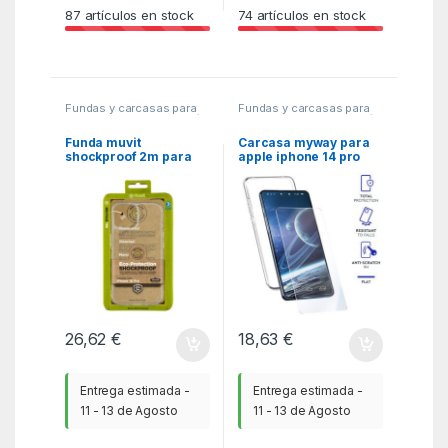
87
artículos en stock
74
artículos en stock
Fundas y carcasas para
Fundas y carcasas para
moviles
,
MGSR
,
Telefonía
moviles
,
MGSR
,
Telefonía
Funda muvit
Carcasa myway para
shockproof 2m para
apple iphone 14 pro
apple iphone 16 pro
transparente +
transparente
protector pantalla
cristal templado
26,62
€
18,63
€
Entrega estimada -
Entrega estimada -
11 - 13 de Agosto
11 - 13 de Agosto