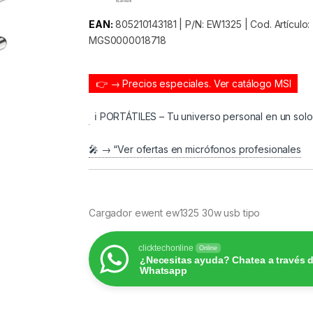
EAN:
805210143181 | P/N: EW1325 | Cod. Artículo:
MGS0000018718
👉 → Precios especiales.
Ver catálogo MSI
ℹ️ PORTÁTILES – Tu universo personal en un sol
🎤 → “Ver ofertas en micrófonos profesionales
Cargador ewent ew1325 30w usb tipo
clicktechonline
Online
¿Necesitas ayuda? Chatea a través 
Whatsapp