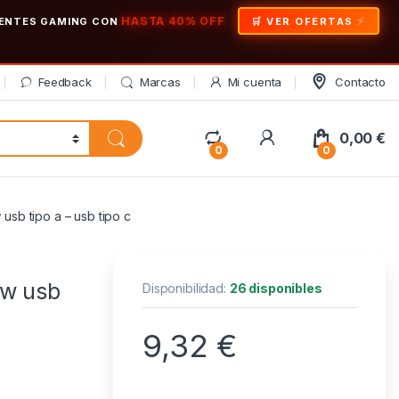
HASTA 40% OFF
ONENTES GAMING CON
🛒 VER OFERTAS
Feedback
Marcas
Mi cuenta
Contacto
My Account
0,00
€
0
0
sb tipo a – usb tipo c
0w usb
Disponibilidad:
26 disponibles
9,32
€