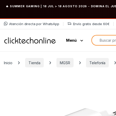
🔥 SUMMER GAMING | 18 JUL > 18 AGOSTO 2026
- DOMINA EL JU
Saltar a la navegación
Saltar al contenido
Atención directa por WhatsApp
Envío gratis desde 60€
Búsqueda de
Menú
Inicio
Tienda
MGSR
Telefonía