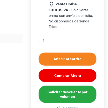
Venta Online
EXCLUSIVA
- Solo venta
online con envío a domicilio.
No disponemos de tienda
física
Cargador ewent ew1325 30w usb tipo a - usb
Añadir al carrito
Comprar Ahora
Solicitar descuento por
volumen
Alternative:
Comparar