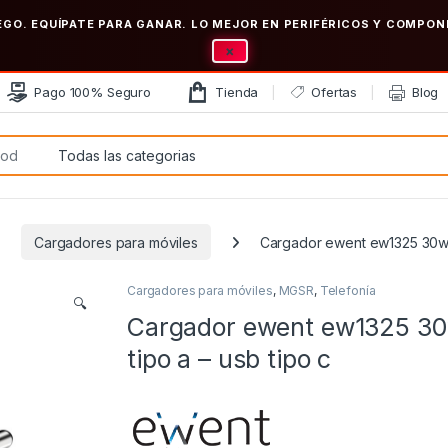
EGO. EQUÍPATE PARA GANAR. LO MEJOR EN PERIFÉRICOS Y COMP
×
Pago 100% Seguro
Tienda
Ofertas
Blog
:
Cargadores para móviles
Cargador ewent ew1325 30w u
Cargadores para móviles
,
MGSR
,
Telefonía
🔍
Cargador ewent ew1325 3
tipo a – usb tipo c