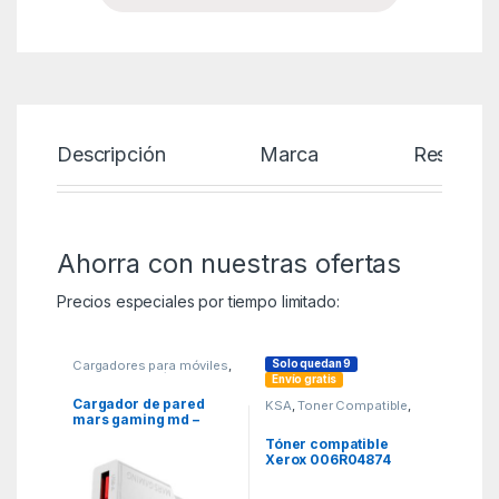
Descripción
Marca
Reseñas
Ahorra con nuestras ofertas
Precios especiales por tiempo limitado:
Solo quedan 9
Cargadores para móviles
,
MGSR
,
Telefonía
Envío gratis
Cargador de pared
KSA
,
Toner Compatible
,
Toner Compatible Brother
mars gaming md –
gan30w 30w 1x usb tipo
Tóner compatible
c 1 x usb tipo a blanco
Xerox 006R04874
compatible con
Brother TN248Y/