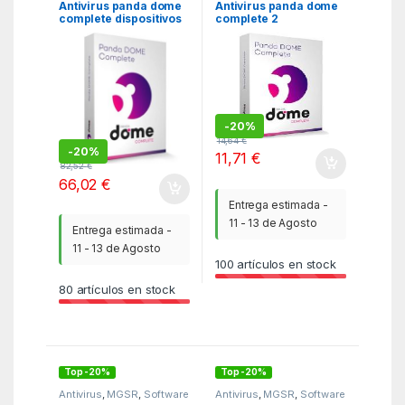
Antivirus panda dome
Antivirus panda dome
complete dispositivos
complete 2
ilimitados 1 año caja
dispositivos 1 año oem
especial bundle caja
-
20%
14,64
€
-
20%
11,71
€
82,52
€
66,02
€
Entrega estimada -
11 - 13 de Agosto
Entrega estimada -
11 - 13 de Agosto
100
artículos en stock
80
artículos en stock
Top -20%
Top -20%
Antivirus
,
MGSR
,
Software
Antivirus
,
MGSR
,
Software