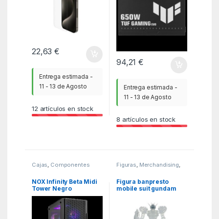
22,63
€
94,21
€
Entrega estimada -
11 - 13 de Agosto
Entrega estimada -
11 - 13 de Agosto
12
artículos en stock
8
artículos en stock
Cajas
,
Componentes
Figuras
,
Merchandising
,
integración
,
ITC
MGSR
NOX Infinity Beta Midi
Figura banpresto
Tower Negro
mobile suit gundam
seed internal structure
gat – x105 strike
gundam weapon
version b