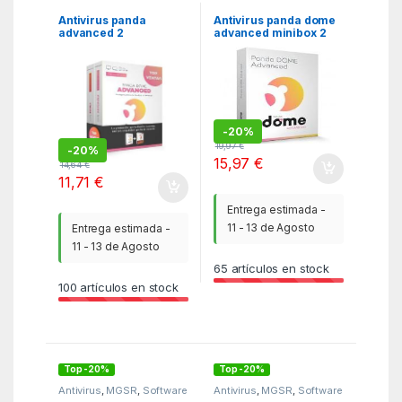
Antivirus panda
Antivirus panda dome
advanced 2
advanced minibox 2
dispositivos 1 año+
licencias 1 año caja
family bundle caja
-
20%
19,97
€
-
20%
15,97
€
14,64
€
11,71
€
Entrega estimada -
11 - 13 de Agosto
Entrega estimada -
11 - 13 de Agosto
65
artículos en stock
100
artículos en stock
Top -20%
Top -20%
Antivirus
,
MGSR
,
Software
Antivirus
,
MGSR
,
Software