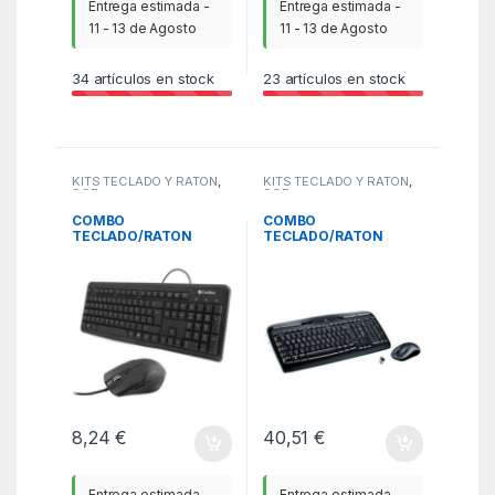
Entrega estimada -
Entrega estimada -
11 - 13 de Agosto
11 - 13 de Agosto
34
artículos en stock
23
artículos en stock
KITS TECLADO Y RATÓN
,
KITS TECLADO Y RATÓN
,
SCE
SCE
COMBO
COMBO
TECLADO/RATON
TECLADO/RATON
COOLBOX KTR-01U
LOGITECH MK330
USB NEGRO
INALAMBRICO NEGRO
8,24
€
40,51
€
Entrega estimada -
Entrega estimada -