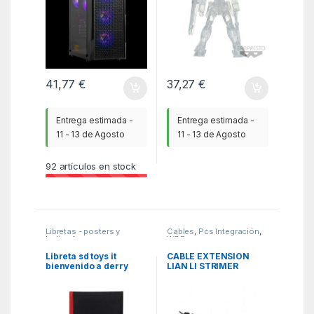
41,77
€
37,27
€
Entrega estimada -
Entrega estimada -
11 - 13 de Agosto
11 - 13 de Agosto
92
artículos en stock
Libretas - posters y
Cables
,
Pcs Integración
,
bolígrafos
,
WBR
Merchandising
,
MGSR
Libreta sd toys it
CABLE EXTENSION
bienvenido a derry
LIAN LI STRIMER
what are you con luz
WIRELESS 2X8 PIN