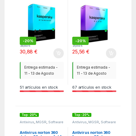
dispositivos 1 año en
año en caja
caja
-
20%
-
20%
38,60
€
31,94
€
30,88
€
25,56
€
Entrega estimada -
Entrega estimada -
11 - 13 de Agosto
11 - 13 de Agosto
51
artículos en stock
67
artículos en stock
Top -20%
Top -20%
Antivirus
,
MGSR
,
Software
Antivirus
,
MGSR
,
Software
Antivirus norton 360
Antivirus norton 360