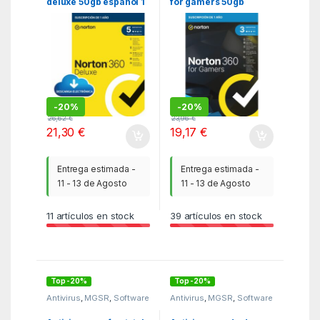
deluxe 50gb español 1
for gamers 50gb
usuario 5 dispositivos 1
español 1 usuario 3
año esd electronica
dispositivos 1 año caja
drmkey gum
generic rsp mm gum
-
20%
-
20%
26,62
€
23,96
€
21,30
€
19,17
€
Entrega estimada -
Entrega estimada -
11 - 13 de Agosto
11 - 13 de Agosto
11
artículos en stock
39
artículos en stock
Top -20%
Top -20%
Antivirus
,
MGSR
,
Software
Antivirus
,
MGSR
,
Software