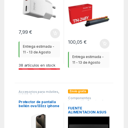
Amarillo
7,99
€
100,05
€
Entrega estimada -
11 - 13 de Agosto
Entrega estimada -
11 - 13 de Agosto
38
artículos en stock
Envío gratis
Accesorios para móviles
,
MGSR
,
Telefonía
Componentes
integración
,
Fuentes de
Protector de pantalla
alimentación
,
ITC
belkin ova133zz iphone
FUENTE
15 pro ultraglass2
ALIMENTACION ASUS
screenforce
TUF-GAMING-650B-
EVO,PSU,650W,80PLUS
BRONZE (BLACK)