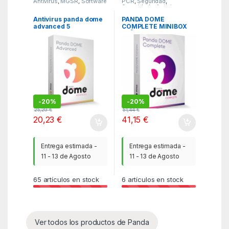
Antivirus
,
MGSR
,
Software
PCR
,
Seguridad
,
Seguridad y Antivirus
Antivirus panda dome
PANDA DOME
advanced 5
COMPLETE MINIBOX
dispositivos 1 año caja
1AÑO EDICION
ESPECIAL
-
20%
-
20%
25,29
€
51,44
€
20,23
€
41,15
€
Entrega estimada -
Entrega estimada -
11 - 13 de Agosto
11 - 13 de Agosto
65
artículos en stock
6
artículos en stock
Ver todos los productos de Panda