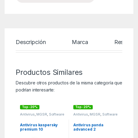
Descripción
Marca
Reseñas
Productos Similares
Descubre otros productos de la misma categoría que
podrían interesarte:
Top -20%
Top -20%
Antivirus
,
MGSR
,
Software
Antivirus
,
MGSR
,
Software
Antivirus kaspersky
Antivirus panda
premium 10
advanced 2
dispositivos 1 año en
dispositivos 1 año+
caja
family bundle caja