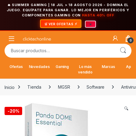
🔥 SUMMER GAMING | 18 JUL > 18 AGOSTO 2026
- DOMINA EL
JUEGO. EQUÍPATE PARA GANAR. LO MEJOR EN PERIFÉRICOS Y
COMPONENTES GAMING CON
HASTA 40% OFF
×
🛒 VER OFERTAS
Saltar a la navegación
Saltar al contenido
Open
0
Buscar por:
Ofertas
Novedades
Gaming
Lo más
Marcas
Appl
vendido
Inicio
Tienda
MGSR
Software
Antiviru
🔍
-
20%