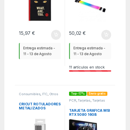
15,97
€
50,02
€
Entrega estimada -
Entrega estimada -
11 - 13 de Agosto
11 - 13 de Agosto
11
artículos en stock
Top -17%
Envío gratis
Consumibles
,
ITC
,
Otros
consumibles
PCR
,
Tarjetas
,
Tarjetas
Gráficas
CRICUT ROTULADORES
METALIZADOS
TARJETA GRAFICA MSI
PERMANENTES DE 1,0
RTX 5080 16GB
MM,
GAMING TRIO OC
DORADO/PLATA/COBR
E (3 UDS.) +
ADAPTADOR