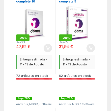
complete 10
complete 5
dispositivos 1 año caja
dispositivos 1 año caja
-
20%
-
20%
59,90
€
39,93
€
47,92
€
31,94
€
Entrega estimada -
Entrega estimada -
11 - 13 de Agosto
11 - 13 de Agosto
72
artículos en stock
62
artículos en stock
Top -20%
Top -20%
Antivirus
,
MGSR
,
Software
Antivirus
,
MGSR
,
Software