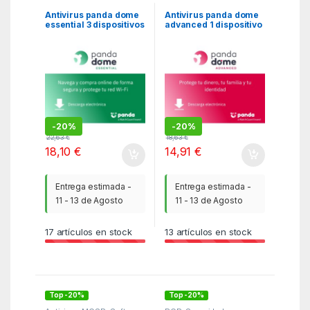
Antivirus panda dome
Antivirus panda dome
essential 3 dispositivos
advanced 1 dispositivo
1 año esd licencia
1 año esd licencia
electronica
electronica
-
20%
-
20%
22,63
€
18,63
€
18,10
€
14,91
€
Entrega estimada -
Entrega estimada -
11 - 13 de Agosto
11 - 13 de Agosto
17
artículos en stock
13
artículos en stock
Top -20%
Top -20%