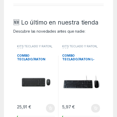
🆕 Lo último en nuestra tienda
Descubre las novedades antes que nadie:
KITS TECLADO Y RATÓN
,
KITS TECLADO Y RATÓN
,
SCE
SCE
COMBO
COMBO
TECLADO/RATON
TECLADO/RATON L-
LOGITECH MK250
LINK LL-KB-816 USB
BLUETOOTH NEGRO
NEGRO
25,91
€
5,97
€