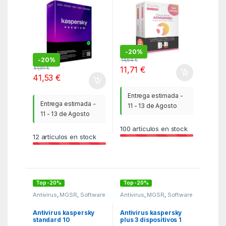
-
20%
-
20%
14,64
€
11,71
€
51,91
€
41,53
€
Entrega estimada -
Entrega estimada -
11 - 13 de Agosto
11 - 13 de Agosto
100
artículos en stock
12
artículos en stock
Top -20%
Top -20%
Antivirus
,
MGSR
,
Software
Antivirus
,
MGSR
,
Software
Antivirus kaspersky
Antivirus kaspersky
standard 10
plus 3 dispositivos 1