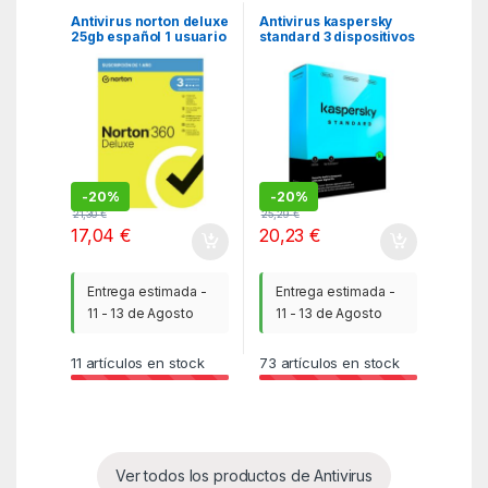
Antivirus norton deluxe
Antivirus kaspersky
25gb español 1 usuario
standard 3 dispositivos
3 dispositivos 1 año esd
1 año en caja
electronica
-
20%
-
20%
21,30
€
25,29
€
17,04
€
20,23
€
Entrega estimada -
Entrega estimada -
11 - 13 de Agosto
11 - 13 de Agosto
11
artículos en stock
73
artículos en stock
Ver todos los productos de Antivirus