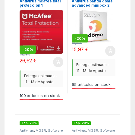
Antivirus mcafee total
Antivirus panda dome
proteccion 1
advanced minibox 2
dispositivo 1 año esd
licencias 1 año caja
(descarga directa)
-
20%
19,97
€
15,97
€
-
20%
33,28
€
26,62
€
Entrega estimada -
11 - 13 de Agosto
Entrega estimada -
11 - 13 de Agosto
65
artículos en stock
100
artículos en stock
Top -20%
Top -20%
Antivirus
,
MGSR
,
Software
Antivirus
,
MGSR
,
Software