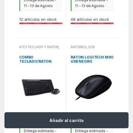
11 - 13 de Agosto
11 - 13 de Agosto
12
artículos en stock
48
artículos en stock
KITS TECLADO Y RATÓN
,
RATONES
,
SCE
SCE
COMBO
RATON LOGITECH M90
TECLADO/RATON
USB NEGRO
LOGITECH MK270
MULTIMEDIA
INALAMBRICO OEM
28,36
€
4,37
€
Añadir al carrito
Entrega estimada -
Entrega estimada -