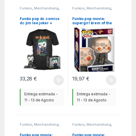
Funkos
,
Merchandising
,
Funkos
,
Merchandising
,
MGSR
MGSR
Funko pop dc comics
Funko pop movie:
dc jim lee joker +
supergirl krem of the
camiseta talla xl
yellow hills
33,28
€
19,97
€
Entrega estimada -
Entrega estimada -
11 - 13 de Agosto
11 - 13 de Agosto
Funkos
,
Merchandising
,
Funkos
,
Merchandising
,
MGSR
MGSR
Funko pop movie:
Funko pop movie: