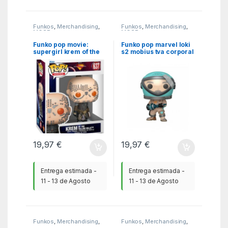
Funkos
,
Merchandising
,
Funkos
,
Merchandising
,
MGSR
MGSR
Funko pop movie:
Funko pop marvel loki
supergirl krem of the
s2 mobius tva corporal
yellow hills
core suit 72170
19,97
€
19,97
€
Entrega estimada -
Entrega estimada -
11 - 13 de Agosto
11 - 13 de Agosto
Funkos
,
Merchandising
,
Funkos
,
Merchandising
,
MGSR
MGSR