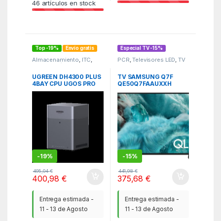
46
artículos en stock
Top -19%
Envío gratis
Especial TV -15%
Almacenamiento
,
ITC
,
PCR
,
Televisores LED
,
TV
NAS
,
Periféricos
UGREEN DH4300 PLUS
TV SAMSUNG Q7F
4BAY CPU UGOS PRO
QE50Q7FAAUXXH
120
QLED 50″ 4K UHD
SMART TV WIFI
AIRPLAY NEGRO
-
19%
-
15%
495,04
€
441,98
€
400,98
€
375,68
€
Entrega estimada -
Entrega estimada -
11 - 13 de Agosto
11 - 13 de Agosto