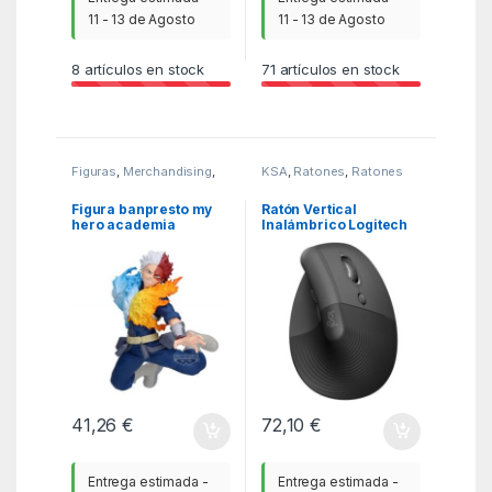
11 - 13 de Agosto
11 - 13 de Agosto
8
artículos en stock
71
artículos en stock
Figuras
,
Merchandising
,
KSA
,
Ratones
,
Ratones
MGSR
Figura banpresto my
Ratón Vertical
hero academia
Inalámbrico Logitech
maximatic shoto
Lift Vertical Ergonomic
todoroki 17cm
Mouse Business/ Hasta
4000 DPI/ Grafito
41,26
€
72,10
€
Entrega estimada -
Entrega estimada -