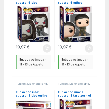
supergirl lobo
supergirl ruthye
19,97
€
19,97
€
Entrega estimada -
Entrega estimada -
11 - 13 de Agosto
11 - 13 de Agosto
Funkos
,
Merchandising
,
Funkos
,
Merchandising
,
MGSR
MGSR
Funko pop ride:
Funko pop movie:
supergirl lobo on the
supergirl kara zor – el
spacehog
with cedric