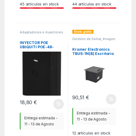
45
artículos en stock
44
artículos en stock
Envío gratis
Adaptadores e inyectores
de PoE
,
Adaptadores y
Gestion de Señal
,
Imagen
Convertidores
,
PCR
y Sonido
,
ITC
INYECTOR POE
UBIQUITI POE-48-
Kramer Electronics
24W-G ISP POE
TBUS-1N(B) Escritorio
INJECTORS 48V 24W
Caja de cables Negro 1
0,5A GIGA
pieza(s)
90,51
€
18,80
€
Entrega estimada -
Entrega estimada -
11 - 13 de Agosto
11 - 13 de Agosto
12
artículos en stock