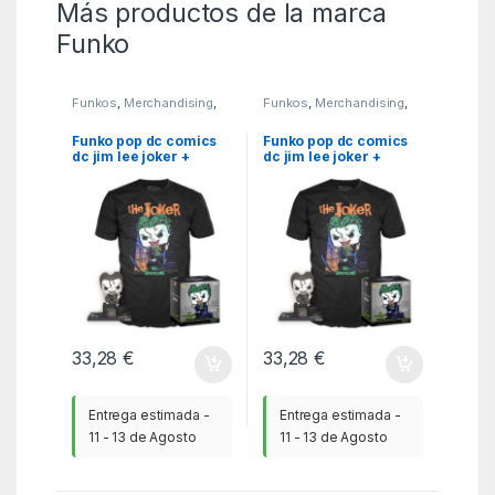
Más productos de la marca
Funko
Funkos
,
Merchandising
,
Funkos
,
Merchandising
,
MGSR
MGSR
Funko pop dc comics
Funko pop dc comics
dc jim lee joker +
dc jim lee joker +
camiseta talla s
camiseta talla l
33,28
€
33,28
€
Entrega estimada -
Entrega estimada -
11 - 13 de Agosto
11 - 13 de Agosto