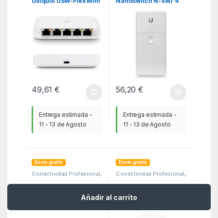
Ubiquiti USW-Flex Mini
NanoSwitch N-SW/ 4
5 Puertos/ RJ45
Puertos RJ45
10/100/1000 POE
10/100/1000 PoE
49,61
€
56,20
€
Entrega estimada -
Entrega estimada -
11 - 13 de Agosto
11 - 13 de Agosto
Envío gratis
Envío gratis
Conectividad Profesional
,
Conectividad Profesional
,
KSA
,
Ubiquiti Productos
KSA
,
Ubiquiti Productos
Router Ubiquiti Cloud
Punto de Acceso
Añadir al carrito
Gateway Ultra
Ubiquiti UniFi6 Pro