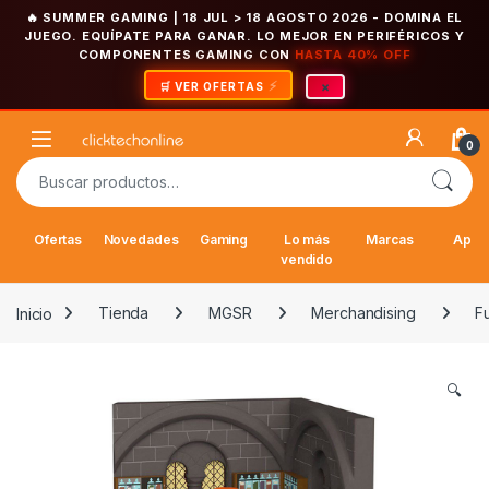
🔥 SUMMER GAMING | 18 JUL > 18 AGOSTO 2026
- DOMINA EL
JUEGO. EQUÍPATE PARA GANAR. LO MEJOR EN PERIFÉRICOS Y
COMPONENTES GAMING CON
HASTA 40% OFF
×
🛒 VER OFERTAS
Saltar a la navegación
Saltar al contenido
Open
0
Buscar por:
Ofertas
Novedades
Gaming
Lo más
Marcas
Appl
vendido
Inicio
Tienda
MGSR
Merchandising
F
🔍