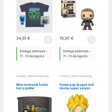
34,61
€
19,97
€
Entrega estimada -
Entrega estimada -
11 - 13 de Agosto
11 - 13 de Agosto
Funkos
,
Merchandising
,
Funkos
,
Merchandising
,
MGSR
MGSR
Mini moments funko
Funko pop dragon ball
harry potter
daima super saiyan
aniversario profesor
son goku una unidad
snape clases de
chase aleatoria (glow)
pociones con opcion
chase 57361