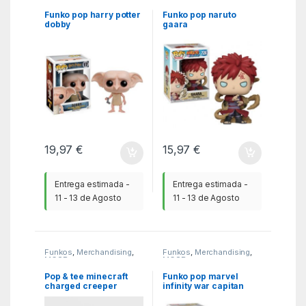
Funko pop harry potter
Funko pop naruto
dobby
gaara
19,97
€
15,97
€
Entrega estimada -
Entrega estimada -
11 - 13 de Agosto
11 - 13 de Agosto
Funkos
,
Merchandising
,
Funkos
,
Merchandising
,
MGSR
MGSR
Pop & tee minecraft
Funko pop marvel
charged creeper
infinity war capitan
funko + camiseta talla
america 26466
xl