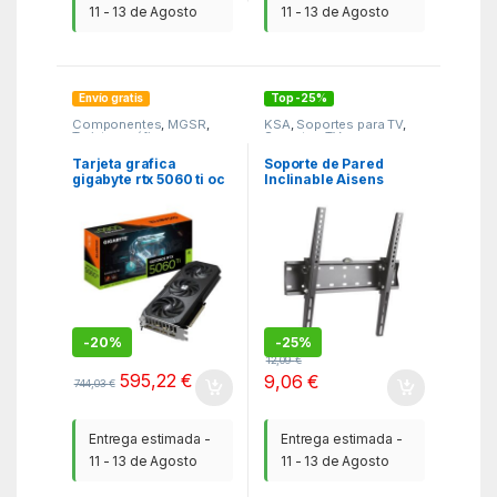
11 - 13 de Agosto
11 - 13 de Agosto
Envío gratis
Top -25%
Componentes
,
MGSR
,
KSA
,
Soportes para TV
,
Tarjetas gráficas
Soportes TV
Tarjeta grafica
Soporte de Pared
gigabyte rtx 5060 ti oc
Inclinable Aisens
8gb gddr7
WT55T-015 para TV de
32-55″/ hasta 40kg
-
20%
-
25%
12,09
€
595,22
€
9,06
€
744,03
€
Entrega estimada -
Entrega estimada -
11 - 13 de Agosto
11 - 13 de Agosto