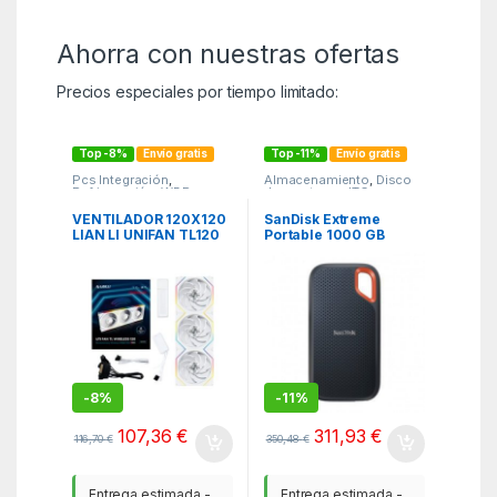
Ahorra con nuestras ofertas
Precios especiales por tiempo limitado:
Top -8%
Envío gratis
Top -11%
Envío gratis
Pcs Integración
,
Almacenamiento
,
Disco
Refrigeración
,
WBR
duro externo
,
ITC
,
Periféricos
VENTILADOR 120X120
SanDisk Extreme
LIAN LI UNIFAN TL120
Portable 1000 GB
WIRELESS WHITE R
Negro
-
8%
-
11%
107,36
€
311,93
€
116,70
€
350,48
€
Entrega estimada -
Entrega estimada -