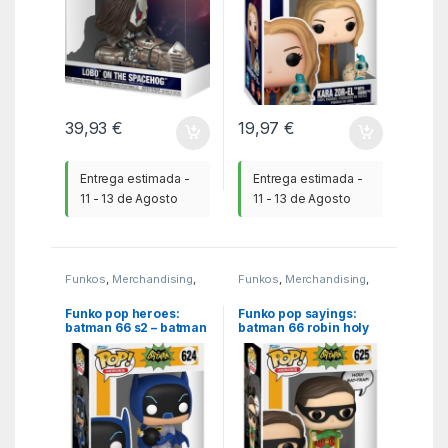
39,93
€
19,97
€
Entrega estimada -
Entrega estimada -
11 - 13 de Agosto
11 - 13 de Agosto
Funkos
,
Merchandising
,
Funkos
,
Merchandising
,
MGSR
MGSR
Funko pop heroes:
Funko pop sayings:
batman 66 s2 – batman
batman 66 robin holy
w – bomb
bat – trap