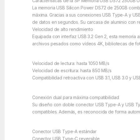
Características de la SP Memoria USB DS72 250GB 
La memoria USB Silicon Power DS72 de 250GB combina 
máxima. Gracias a sus conexiones USB Type-A y USB
de datos en segundos. Su carcasa de aluminio con re
Velocidad de alto rendimiento
Equipada con interfaz USB 3.2 Gen 2, esta memoria al
archivos pesados como vídeos 4K, bibliotecas de fo
Velocidad de lectura: hasta 1050 MB/s
Velocidad de escritura: hasta 850 MB/s
Compatibilidad retroactiva con USB 3.1, USB 3.0 y US
Conexión dual para máxima compatibilidad
Su diseño con doble conector USB Type-A y USB Type-
compatibles. Además, es reconocida de forma automát
Conector USB Type-A estándar
Conector USB Type-C reversible