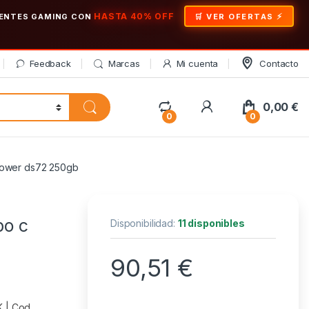
HASTA 40% OFF
ONENTES GAMING CON
🛒 VER OFERTAS
Feedback
Marcas
Mi cuenta
Contacto
My Account
0,00
€
0
0
 power ds72 250gb
po c
Disponibilidad:
11 disponibles
90,51
€
 | Cod.