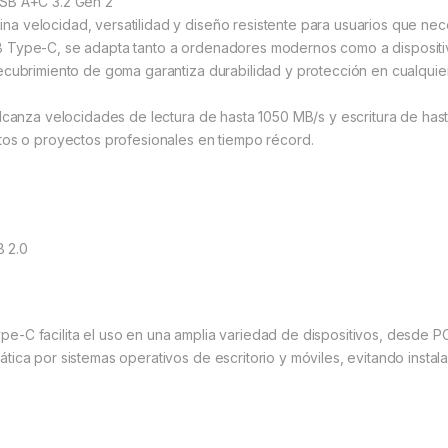
USB A+C 3.2 Gen 2
velocidad, versatilidad y diseño resistente para usuarios que neces
 Type-C, se adapta tanto a ordenadores modernos como a dispositi
cubrimiento de goma garantiza durabilidad y protección en cualquie
canza velocidades de lectura de hasta 1050 MB/s y escritura de hasta
tos o proyectos profesionales en tiempo récord.
B 2.0
C facilita el uso en una amplia variedad de dispositivos, desde PC 
ica por sistemas operativos de escritorio y móviles, evitando instal