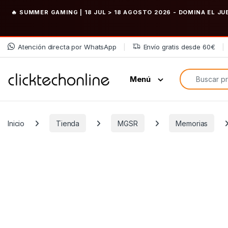
🔥 SUMMER GAMING | 18 JUL > 18 AGOSTO 2026
- DOMINA EL JU
Saltar a la navegación
Saltar al contenido
Atención directa por WhatsApp
Envío gratis desde 60€
Búsqueda de
Menú
Inicio
Tienda
MGSR
Memorias