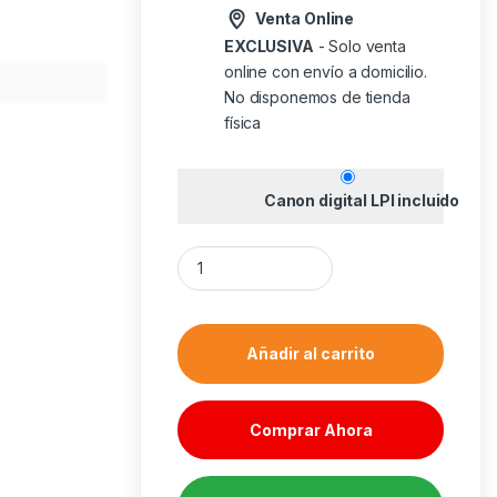
Venta Online
EXCLUSIVA
- Solo venta
online con envío a domicilio.
No disponemos de tienda
física
Canon digital LPI incluido
Memoria usb tipo a - usb tipo c silicon pow
Añadir al carrito
Comprar Ahora