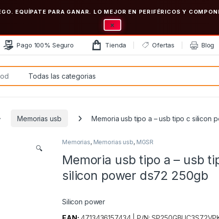
EGO. EQUÍPATE PARA GANAR. LO MEJOR EN PERIFÉRICOS Y COMP
×
Pago 100% Seguro
Tienda
Ofertas
Blog
:
Memorias usb
Memoria usb tipo a – usb tipo c silicon
Memorias
,
Memorias usb
,
MGSR
🔍
Memoria usb tipo a – usb ti
silicon power ds72 250gb
Silicon power
EAN:
4713436157434 | P/N: SP250GBUC3S72VPK