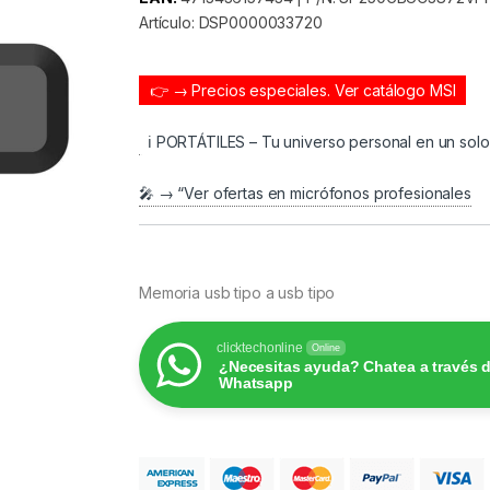
Artículo: DSP0000033720
👉 → Precios especiales.
Ver catálogo MSI
ℹ️ PORTÁTILES – Tu universo personal en un sol
🎤 → “Ver ofertas en micrófonos profesionales
Memoria usb tipo a usb tipo
clicktechonline
Online
¿Necesitas ayuda? Chatea a través 
Whatsapp