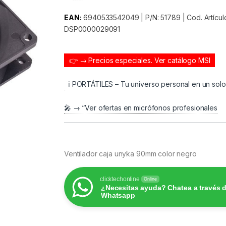
EAN:
6940533542049 | P/N: 51789 | Cod. Artícul
DSP0000029091
👉 → Precios especiales.
Ver catálogo MSI
ℹ️ PORTÁTILES – Tu universo personal en un sol
🎤 → “Ver ofertas en micrófonos profesionales
Ventilador caja unyka 90mm color negro
clicktechonline
Online
¿Necesitas ayuda? Chatea a través 
Whatsapp