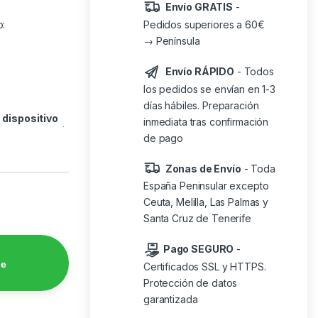
Envío GRATIS
-
Pedidos superiores a 60€
o:
→ Península
Envío RÁPIDO
- Todos
los pedidos se envían en 1-3
días hábiles. Preparación
o
dispositivo
inmediata tras confirmación
de pago
Zonas de Envío
- Toda
España Peninsular excepto
Ceuta, Melilla, Las Palmas y
Santa Cruz de Tenerife
Pago SEGURO
-
de
Certificados SSL y HTTPS.
Protección de datos
garantizada