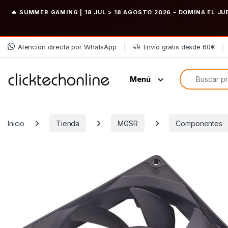
🔥 SUMMER GAMING | 18 JUL > 18 AGOSTO 2026
- DOMINA EL JU
Saltar a la navegación
Saltar al contenido
Atención directa por WhatsApp
Envío gratis desde 60€
Búsqueda de
Menú
Inicio
Tienda
MGSR
Componentes