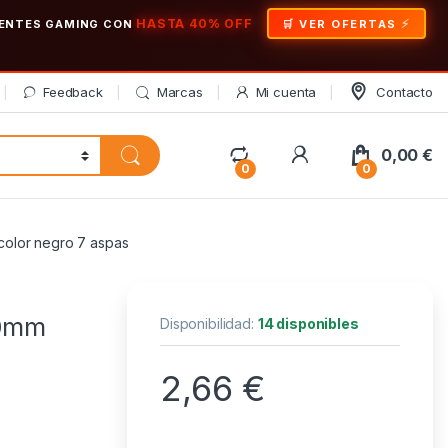
HASTA 40% OFF
ONENTES GAMING CON
🛒 VER OFERTAS
Feedback
Marcas
Mi cuenta
Contacto
My Account
0,00
€
0
0
color negro 7 aspas
90mm
Disponibilidad:
14 disponibles
2,66
€