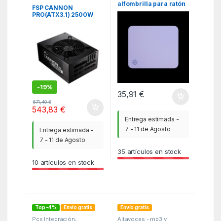
alimentación
,
ITC
alfombrilla para ratón
FSP CANNON
Lavanda
PRO(ATX3.1) 2500W
unidad de fuente de
alimentación 20+4 pin
ATX ATX Negro
-
19%
35,91
€
671,40
€
543,83
€
Entrega estimada -
7 - 11 de Agosto
Entrega estimada -
7 - 11 de Agosto
35
artículos en stock
10
artículos en stock
Top -4%
Envío gratis
Envío gratis
Pcs Integración
,
Altavoces - mp3 y