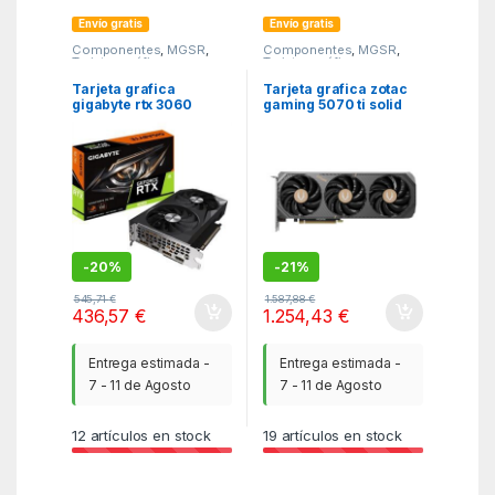
Envío gratis
Envío gratis
Componentes
,
MGSR
,
Componentes
,
MGSR
,
Tarjetas gráficas
Tarjetas gráficas
Tarjeta grafica
Tarjeta grafica zotac
gigabyte rtx 3060
gaming 5070 ti solid
windforce oc 12gb
sff oc 16gb gddr7
gddr6 2 x dp – 2 x hdmi
– pci express 4.0
-
20%
-
21%
545,71
€
1.587,88
€
436,57
€
1.254,43
€
Entrega estimada -
Entrega estimada -
7 - 11 de Agosto
7 - 11 de Agosto
12
artículos en stock
19
artículos en stock