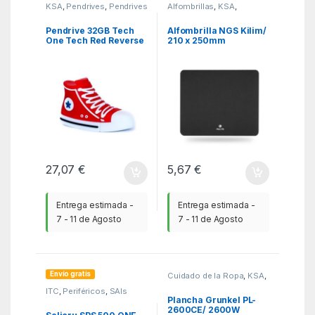
KSA
,
Pendrives
,
Pendrives
Alfombrillas
,
KSA
,
Ratones
Pendrive 32GB Tech
Alfombrilla NGS Kilim/
One Tech Red Reverse
210 x 250mm
USB 2.0
27,07
€
5,67
€
Entrega estimada -
Entrega estimada -
7 - 11 de Agosto
7 - 11 de Agosto
Envío gratis
Cuidado de la Ropa
,
KSA
,
Planchas
ITC
,
Periféricos
,
SAIs
Plancha Grunkel PL-
2600CE/ 2600W