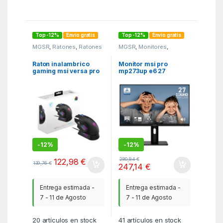
Top -12%
Envío gratis
Top -12%
Envío gratis
MGSR
,
Ratones
,
Ratones
MGSR
,
Monitores
,
- joystick y tabletas
Monitores y tv
Raton inalambrico
Monitor msi pro
gaming msi versa pro
mp273up e6 27
negro + dock
pulgadas 4k uhd 60hz
-
12%
-
12%
280,84
€
122,98
€
139,76
€
247,14
€
Entrega estimada -
Entrega estimada -
7 - 11 de Agosto
7 - 11 de Agosto
20
artículos en stock
41
artículos en stock