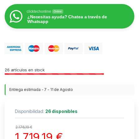
clicktechonline
Online
¿Necesitas ayuda? Chatea a través de
Whatsapp
26
artículos en stock
Entrega estimada - 7 - 11 de Agosto
Disponibilidad:
26 disponibles
2.176,19
€
1.719,19
€