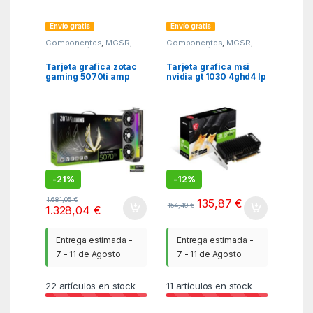
Envío gratis
Envío gratis
Componentes
,
MGSR
,
Componentes
,
MGSR
,
Tarjetas gráficas
Tarjetas gráficas
Tarjeta grafica zotac
Tarjeta grafica msi
gaming 5070ti amp
nvidia gt 1030 4ghd4 lp
extreme infinity 16gb
oc 4gb ddr4
gddr7
-
21%
-
12%
1.681,05
€
135,87
€
154,40
€
1.328,04
€
Entrega estimada -
Entrega estimada -
7 - 11 de Agosto
7 - 11 de Agosto
22
artículos en stock
11
artículos en stock