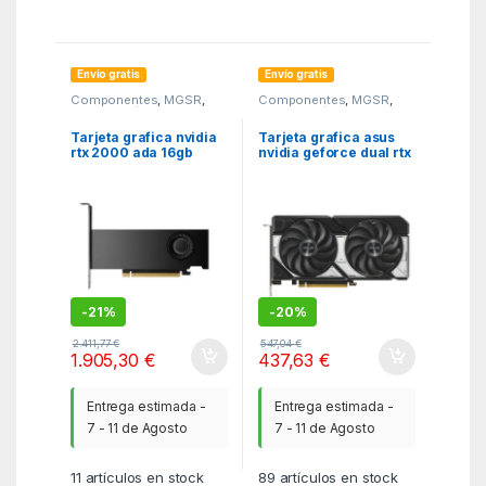
Envío gratis
Envío gratis
Componentes
,
MGSR
,
Componentes
,
MGSR
,
Tarjetas gráficas
Tarjetas gráficas
Tarjeta grafica nvidia
Tarjeta grafica asus
rtx 2000 ada 16gb
nvidia geforce dual rtx
4mdp gfx
5060 oc 8gb gddr7
-
21%
-
20%
2.411,77
€
547,04
€
1.905,30
€
437,63
€
Entrega estimada -
Entrega estimada -
7 - 11 de Agosto
7 - 11 de Agosto
11
artículos en stock
89
artículos en stock