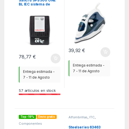
Salicru SPS 500 ONE
BL IEC sistema de
alimentación
ininterrumpida (UPS)
Línea interactiva 0,5
kVA 240 W 4 salidas AC
39,92
€
78,77
€
Entrega estimada -
7 - 11 de Agosto
Entrega estimada -
7 - 11 de Agosto
57
artículos en stock
Top -19%
Envío gratis
Alfombrillas
,
ITC
,
Periféricos
Componentes
integración
,
Fuentes de
Steelseries 63463