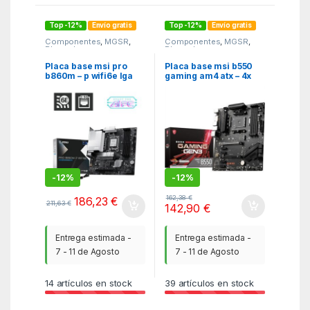
Top -12%
Envío gratis
Top -12%
Envío gratis
Componentes
,
MGSR
,
Componentes
,
MGSR
,
Placas base
Placas base
Placa base msi pro
Placa base msi b550
b860m – p wifi6e lga
gaming am4 atx – 4x
1851 matx – 4x ddr5
ddr4
-
12%
-
12%
162,38
€
186,23
€
211,63
€
142,90
€
Entrega estimada -
Entrega estimada -
7 - 11 de Agosto
7 - 11 de Agosto
14
artículos en stock
39
artículos en stock