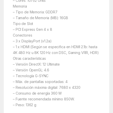
– Cores: 10752 Units
Memoria
– Tipo de Memoria: GDDR7
– Tamaño de Memoria (MB): 16GB
Tipo de Slot
– PCI Express Gen 4 x 8
Conectores
– 3 x DisplayPort (v1.2a)
– 1 x HDMI (Según se especifica en HDMI 2.1b: hasta
4K 480 Hz u 8K 120 Hz con DSC, Gaming VRR, HDR)
Otras características
– Versión DirectX: 12 Ultimate
– Versión OpenGL: 4.6
– Tecnología G-SYNC
– Máx. de pantallas soportadas: 4
– Resolución máxima digital: 7680 x 4320
– Consumo de energía 360 W
– Fuente recomendada mínimo 850W.
– Peso: 1362 g