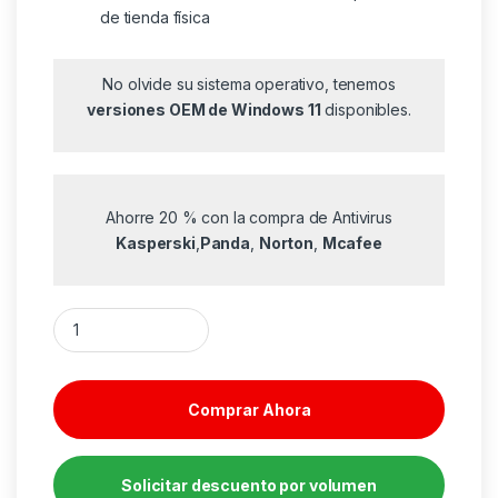
de tienda física
No olvide su sistema operativo, tenemos
versiones OEM de Windows 11
disponibles.
Ahorre 20 % con la compra de Antivirus
Kasperski
,
Panda
,
Norton
,
Mcafee
Tarjeta grafica msi rtx 5080 16g gaming trio oc cantidad
Comprar Ahora
Solicitar descuento por volumen