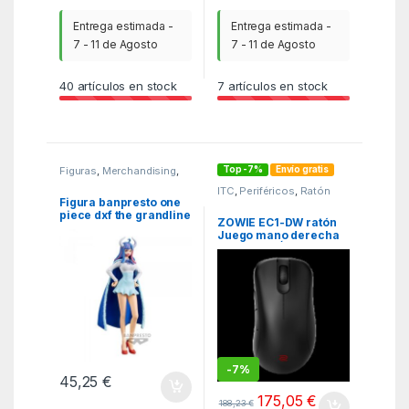
Entrega estimada -
Entrega estimada -
7 - 11 de Agosto
7 - 11 de Agosto
40
artículos en stock
7
artículos en stock
Top -7%
Envío gratis
Figuras
,
Merchandising
,
MGSR
ITC
,
Periféricos
,
Ratón
Figura banpresto one
piece dxf the grandline
ZOWIE EC1-DW ratón
lady wanokuni ulti
Juego mano derecha
vol.11 16cm
USB tipo A Óptico 3200
DPI
-
7%
45,25
€
175,05
€
188,23
€