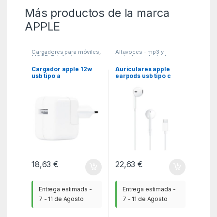
Más productos de la marca
APPLE
Cargadores para móviles
,
Altavoces - mp3 y
MGSR
,
Telefonía
auriculares
,
Auriculares
,
MGSR
Cargador apple 12w
Auriculares apple
usb tipo a
earpods usb tipo c
blanco
18,63
€
22,63
€
Entrega estimada -
Entrega estimada -
7 - 11 de Agosto
7 - 11 de Agosto