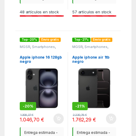
48
artículos en stock
57
artículos en stock
Top -20%
Envío gratis
Top -21%
Envío gratis
MGSR
,
Smartphones
,
MGSR
,
Smartphones
,
Telefonía
Telefonía
Apple iphone 16 128gb
Apple iphone air 1tb
negro
negro
-
20%
-
21%
1.308,37
€
2.230,76
€
1.046,70
€
1.762,29
€
Entrega estimada -
Entrega estimada -