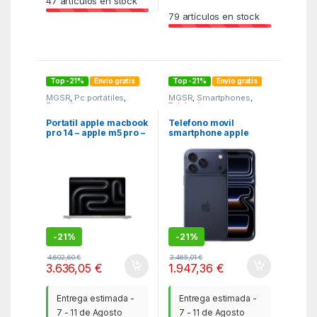
47
artículos en stock
79
artículos en stock
Top -21%
Envío gratis
Top -21%
Envío gratis
MGSR
,
Pc portátiles
,
MGSR
,
Smartphones
,
Portatiles
Telefonía
Portatil apple macbook
Telefono movil
pro 14 – apple m5 pro –
smartphone apple
24gb – ssd 2tb – 14.2
iphone 17 pro max 6.9
pulgadas – silver
pulgadas – 512gb rom –
deep blue
-
21%
-
21%
4.602,60
€
2.465,01
€
3.636,05
€
1.947,36
€
Entrega estimada -
Entrega estimada -
7 - 11 de Agosto
7 - 11 de Agosto