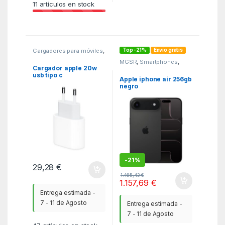
11
artículos en stock
Top -21%
Envío gratis
Cargadores para móviles
,
MGSR
,
Telefonía
MGSR
,
Smartphones
,
Telefonía
Cargador apple 20w
usb tipo c
Apple iphone air 256gb
negro
-
21%
29,28
€
1.465,43
€
1.157,69
€
Entrega estimada -
7 - 11 de Agosto
Entrega estimada -
7 - 11 de Agosto