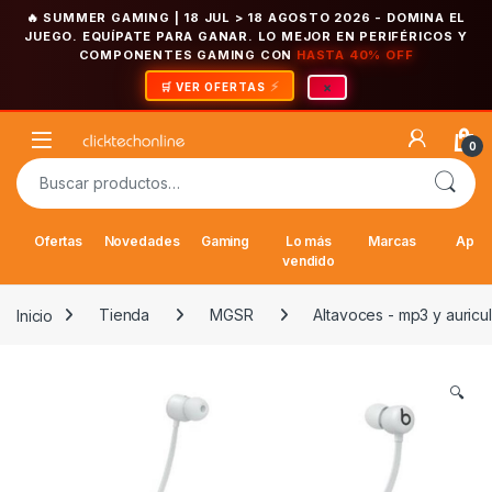
🔥 SUMMER GAMING | 18 JUL > 18 AGOSTO 2026
- DOMINA EL
JUEGO. EQUÍPATE PARA GANAR. LO MEJOR EN PERIFÉRICOS Y
COMPONENTES GAMING CON
HASTA 40% OFF
×
🛒 VER OFERTAS
Saltar a la navegación
Saltar al contenido
Open
0
Buscar por:
Ofertas
Novedades
Gaming
Lo más
Marcas
Appl
vendido
Inicio
Tienda
MGSR
Altavoces - mp3 y auricu
🔍