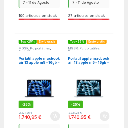
7 - 11 de Agosto
7 - 11 de Agosto
100
artículos en stock
27
artículos en stock
Top -25%
Envío gratis
Top -25%
Envío gratis
MGSR
,
Pc portátiles
,
MGSR
,
Pc portátiles
,
Portatiles
Portatiles
Portatil apple macbook
Portatil apple macbook
air 13 apple m5 – 16gb –
air 13 apple m5 – 16gb –
ssd 1tb – 13.6 pulgadas
ssd 1tb – 13.6 pulgadas
– midnight
– sky blue
-
25%
-
25%
2.321,26
€
2.321,26
€
1.740,95
€
1.740,95
€