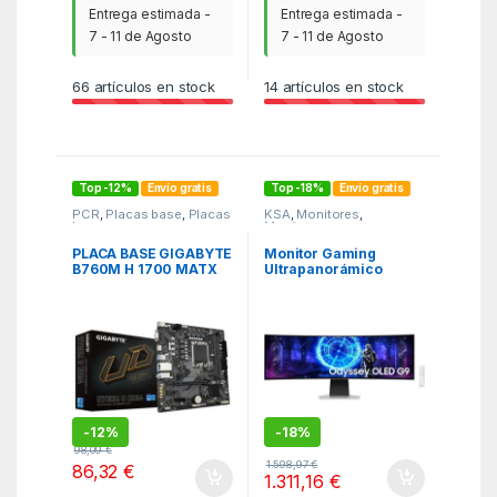
Entrega estimada -
Entrega estimada -
7 - 11 de Agosto
7 - 11 de Agosto
66
artículos en stock
14
artículos en stock
Top -12%
Envío gratis
Top -18%
Envío gratis
PCR
,
Placas base
,
Placas
KSA
,
Monitores
,
base
Monitores
PLACA BASE GIGABYTE
Monitor Gaming
B760M H 1700 MATX
Ultrapanorámico
2XDDR4
Curvo Samsung
Odyssey OLED G9
S49DG954SU 49″/ Dual
QHD/ 0.03ms/ 240Hz/
OLED/ Multimedia/
Regulable en altura/
Plata
-
12%
-
18%
98,09
€
1.598,97
€
86,32
€
1.311,16
€