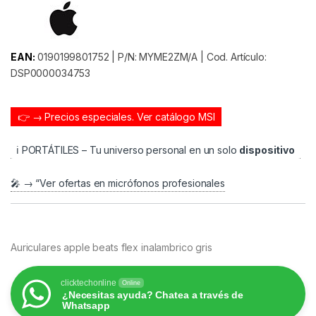
EAN:
0190199801752 | P/N: MYME2ZM/A | Cod. Artículo:
DSP0000034753
👉 → Precios especiales.
Ver catálogo MSI
ℹ️ PORTÁTILES – Tu universo personal en un solo
dispositivo
🎤 → “Ver ofertas en micrófonos profesionales
Auriculares apple beats flex inalambrico gris
clicktechonline
Online
¿Necesitas ayuda? Chatea a través de
Whatsapp