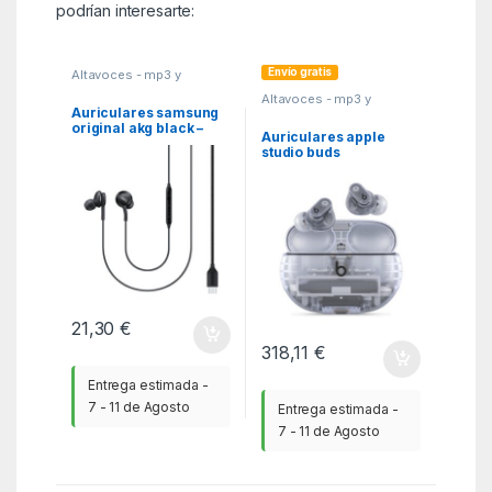
podrían interesarte:
Envío gratis
Altavoces - mp3 y
auriculares
,
Auriculares
,
Altavoces - mp3 y
MGSR
auriculares
,
Auriculares
,
Auriculares samsung
MGSR
original akg black –
Auriculares apple
usb tipo c
studio buds
inalambrico
transparente
21,30
€
318,11
€
Entrega estimada -
7 - 11 de Agosto
Entrega estimada -
7 - 11 de Agosto