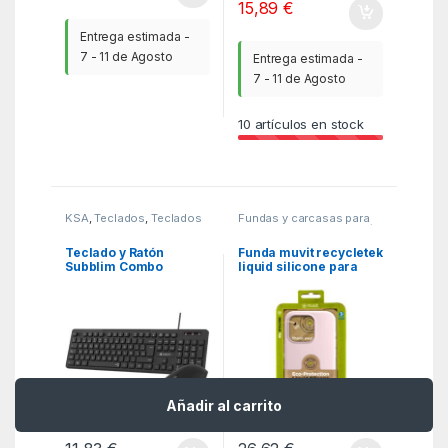
15,89
€
Entrega estimada -
7 - 11 de Agosto
Entrega estimada -
7 - 11 de Agosto
10
artículos en stock
KSA
,
Teclados
,
Teclados
Fundas y carcasas para
moviles
,
MGSR
,
Telefonía
Teclado y Ratón
Funda muvit recycletek
Subblim Combo
liquid silicone para
Business Slim CSSK01
apple iphone 16 pro
max rosa
Añadir al carrito