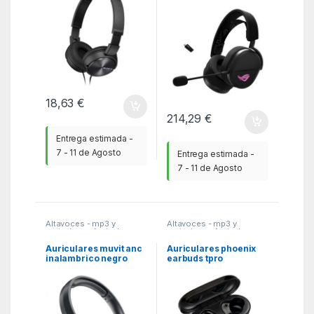
18,63
€
214,29
€
Entrega estimada -
7 - 11 de Agosto
Entrega estimada -
7 - 11 de Agosto
Altavoces - mp3 y
Altavoces - mp3 y
auriculares
,
Auriculares
,
auriculares
,
Auriculares
,
MGSR
MGSR
Auriculares muvit anc
Auriculares phoenix
inalambrico negro
earbuds tpro
inalambricos bluetooth
chipset realtek