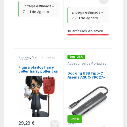
Entrega estimada -
7 - 11 de Agosto
Entrega estimada -
7 - 11 de Agosto
10
artículos en stock
Top -25%
Figuras
,
Merchandising
,
MGSR
Accesorios de Portatiles
,
Dockstations
,
KSA
Figura plastoy harry
potter harry potter con
Docking USB Tipo-C
hedwig y estandarte
Aisens ASUC-7P027-
gryffindor
GR/ 1xHDMI 4K/ 3xUSB/
1xUSB Tipo-C PD/
1xLector Tarjetas/ Gris
-
25%
29,28
€
21,19
€