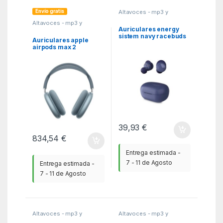
Envío gratis
Altavoces - mp3 y
auriculares
,
Auriculares
,
Altavoces - mp3 y
MGSR
auriculares
,
Auriculares
,
Auriculares energy
MGSR
sistem navy racebuds
Auriculares apple
bluetooth azul
airpods max 2
inalambrico blue
39,93
€
834,54
€
Entrega estimada -
7 - 11 de Agosto
Entrega estimada -
7 - 11 de Agosto
Altavoces - mp3 y
Altavoces - mp3 y
auriculares
,
Auriculares
,
auriculares
,
Auriculares
,