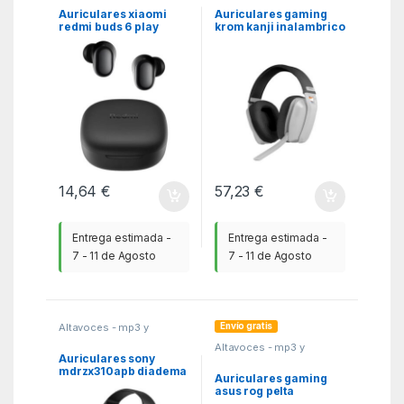
MGSR
MGSR
Auriculares xiaomi
Auriculares gaming
redmi buds 6 play
krom kanji inalambrico
inalambrico negro
blanco
14,64
€
57,23
€
Entrega estimada -
Entrega estimada -
7 - 11 de Agosto
7 - 11 de Agosto
Envío gratis
Altavoces - mp3 y
auriculares
,
Auriculares
,
Altavoces - mp3 y
MGSR
auriculares
,
Auriculares
,
Auriculares sony
MGSR
mdrzx310apb diadema
Auriculares gaming
negro plegable –
asus rog pelta
microfono
inalambrico negro