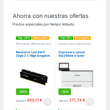
Ahorra con nuestras ofertas
Precios especiales por tiempo limitado:
Top -20%
Envío gratis
Top -12%
Envío gratis
Memorias
,
Memorias ram
,
Impresoras
,
Impresoras -
MGSR
fax y multifunción
,
MGSR
Memoria ram ddr5
Impresora canon
32gb 2 x 16gb kingston
lbp246dw ii laser
– 6000 mhz – pc5 –
monocromo i – sensys
48000 – fury beast –
a4 – 40ppm – red – wifi
cl36 – 1.35v
– duplex – bandeja 250
hojas
-
20%
-
12%
659,11
€
271,74
€
823,89
€
308,79
€