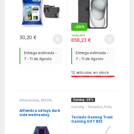
-
20%
1.072,79
€
30,20
€
858,23
€
Entrega estimada -
Entrega estimada -
7 - 11 de Agosto
7 - 11 de Agosto
12
artículos en stock
Gaming -25%
Alfombrillas
,
MGSR
,
Ratones - joystick y
Gaming - Teclados
,
KSA
,
tabletas
Periféricos Gaming
Alfombra sd toys dark
side wednesday
Teclado Gaming Trust
80x47cm
Gaming GXT 833
Thado TKL 25896/
Blanco