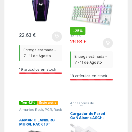
-
25%
22,63
€
35,44
€
26,58
€
Entrega estimada -
7 - 11 de Agosto
Entrega estimada -
7 - 11 de Agosto
19
artículos en stock
18
artículos en stock
Top -12%
Envío gratis
Accesorios de
SmartPhones
,
Armarios Rack
,
PCR
,
Rack
Cargadores Ultrarápidos
+60W
,
KSA
Cargador de Pared
GaN Aisens ASCH-
ARMARIO LANBERG
65W3P072-W/ 2xUSB
MURAL RACK 19″
Tipo-C/ 1xUSB/ 65W/
12U/600X450 FLAT
Blanco