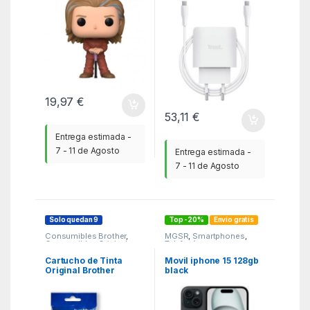
Cable USB Tipo-C/ 45W
19,97
€
53,11
€
Entrega estimada -
7 - 11 de Agosto
Entrega estimada -
7 - 11 de Agosto
Solo quedan 9
Top -20%
Envío gratis
Consumibles Brother
,
MGSR
,
Smartphones
,
Consumibles Originales
,
Telefonía
KSA
Cartucho de Tinta
Movil iphone 15 128gb
Original Brother
black
LC421XL Alta
Capacidad/ Negro