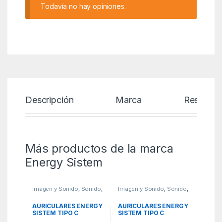
Todavía no hay opiniones.
Descripción
Marca
Reseñas
Más productos de la marca
Energy Sistem
Imagen y Sonido
,
Sonido
,
Imagen y Sonido
,
Sonido
,
WBR
WBR
AURICULARES ENERGY
AURICULARES ENERGY
SISTEM TIPO C
SISTEM TIPO C
METALLIZED DARK
METALLIZED BLUE