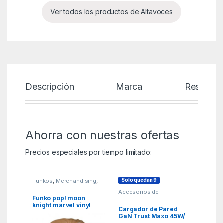
Ver todos los productos de Altavoces
Descripción
Marca
Reseñas
Ahorra con nuestras ofertas
Precios especiales por tiempo limitado:
Solo quedan 9
Funkos
,
Merchandising
,
MGSR
Accesorios de
SmartPhones
,
Funko pop! moon
Cargadores 45W-60W
,
knight marvel vinyl
KSA
Cargador de Pared
arthur harrow 9 cm
GaN Trust Maxo 45W/
1xUSB Tipo-C/ Incluye