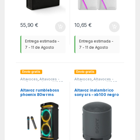
55,90
€
10,65
€
Entrega estimada -
Entrega estimada -
7 - 11 de Agosto
7 - 11 de Agosto
Envío gratis
Envío gratis
Altavoces
,
Altavoces -
Altavoces
,
Altavoces -
mp3 y auriculares
,
MGSR
mp3 y auriculares
,
MGSR
Altavoz rumbleboss
Altavoz inalambrico
phoenix 80w rms
sony srs – xb100 negro
batería 4000 mah
función karaoke 2
microfonos
inalambricos incluidos