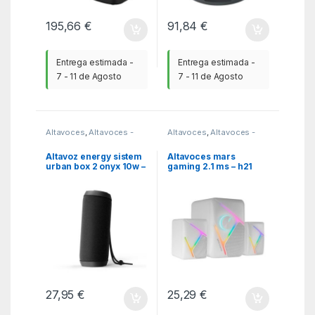
195,66
€
91,84
€
Entrega estimada -
Entrega estimada -
7 - 11 de Agosto
7 - 11 de Agosto
Altavoces
,
Altavoces -
Altavoces
,
Altavoces -
mp3 y auriculares
,
MGSR
mp3 y auriculares
,
MGSR
Altavoz energy sistem
Altavoces mars
urban box 2 onyx 10w –
gaming 2.1 ms – h21
tws – bluetooth 5.0 –
blanco
usb – micro sd – mp3 –
fm radio
27,95
€
25,29
€