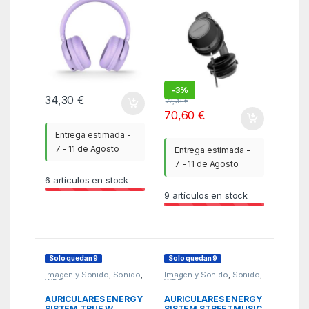
-
3%
34,30
€
72,78
€
70,60
€
Entrega estimada -
7 - 11 de Agosto
Entrega estimada -
7 - 11 de Agosto
6
artículos en stock
9
artículos en stock
Solo quedan 9
Solo quedan 9
Imagen y Sonido
,
Sonido
,
Imagen y Sonido
,
Sonido
,
WBR
WBR
AURICULARES ENERGY
AURICULARES ENERGY
SISTEM TRUE W.
SISTEM STREETMUSIC