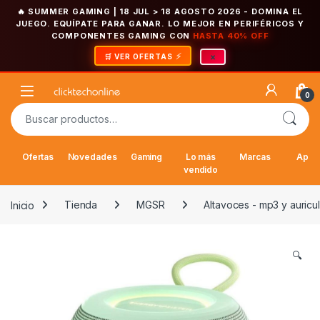
🔥 SUMMER GAMING | 18 JUL > 18 AGOSTO 2026
- DOMINA EL
JUEGO. EQUÍPATE PARA GANAR. LO MEJOR EN PERIFÉRICOS Y
COMPONENTES GAMING CON
HASTA 40% OFF
×
🛒 VER OFERTAS
Saltar a la navegación
Saltar al contenido
Open
0
Buscar por:
Ofertas
Novedades
Gaming
Lo más
Marcas
Appl
vendido
Inicio
Tienda
MGSR
Altavoces - mp3 y auricu
🔍