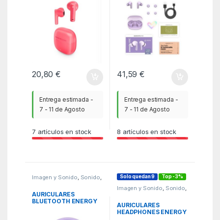
20,80
€
41,59
€
Entrega estimada -
Entrega estimada -
7 - 11 de Agosto
7 - 11 de Agosto
7
artículos en stock
8
artículos en stock
Solo quedan 9
Top -3%
Imagen y Sonido
,
Sonido
,
WBR
Imagen y Sonido
,
Sonido
,
WBR
AURICULARES
BLUETOOTH ENERGY
AURICULARES
SISTEM STYLE 3
HEADPHONES ENERGY
LAVEN
SISTEM TRAVEL 6 ANC