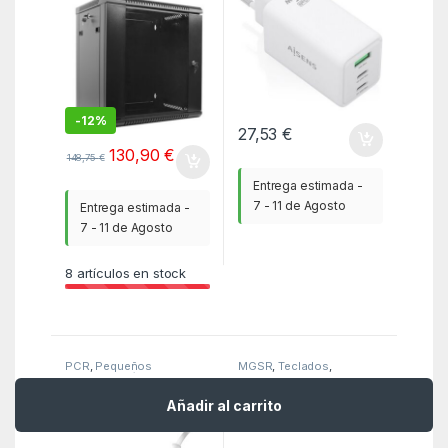
PACK V2 NEGRO
-
12%
27,53
€
130,90
€
148,75
€
Entrega estimada -
7 - 11 de Agosto
Entrega estimada -
7 - 11 de Agosto
8
artículos en stock
PCR
,
Pequeños
MGSR
,
Teclados
,
electrodomésticos
,
Teclados
Planchas
PLANCHA DE VAPOR
Teclador mars gaming
Añadir al carrito
PHILIPS DST3041/30
mk023 tkl frgb usb 2.0
2600W
blanco