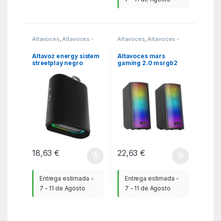
Altavoces
,
Altavoces -
Altavoces
,
Altavoces -
mp3 y auriculares
,
MGSR
mp3 y auriculares
,
MGSR
Altavoz energy sistem
Altavoces mars
streetplay negro
gaming 2.0 msrgb2
negro
18,63
€
22,63
€
Entrega estimada -
Entrega estimada -
7 - 11 de Agosto
7 - 11 de Agosto