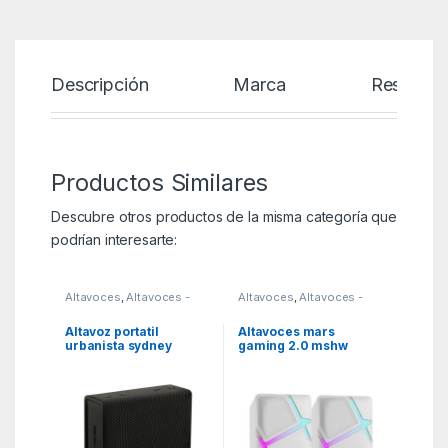
Descripción
Marca
Reseñas
Productos Similares
Descubre otros productos de la misma categoría que
podrían interesarte:
Altavoces
,
Altavoces -
Altavoces
,
Altavoces -
mp3 y auriculares
,
MGSR
mp3 y auriculares
,
MGSR
Altavoz portatil
Altavoces mars
urbanista sydney
gaming 2.0 mshw
bluetooth negro –
blanco
midnight black