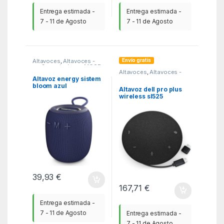
Entrega estimada -
Entrega estimada -
7 - 11 de Agosto
7 - 11 de Agosto
Envío gratis
Altavoces
,
Altavoces -
mp3 y auriculares
,
MGSR
Altavoces
,
Altavoces -
mp3 y auriculares
,
MGSR
Altavoz energy sistem
bloom azul
Altavoz dell pro plus
wireless sl525
39,93
€
167,71
€
Entrega estimada -
7 - 11 de Agosto
Entrega estimada -
7 - 11 de Agosto