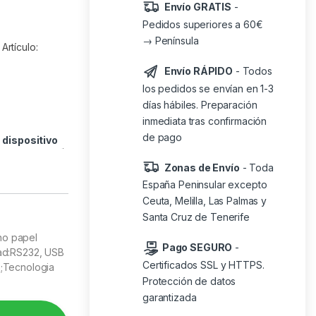
Envío GRATIS
-
Pedidos superiores a 60€
→ Península
rtículo:
Envío RÁPIDO
- Todos
los pedidos se envían en 1-3
días hábiles. Preparación
inmediata tras confirmación
de pago
o
dispositivo
Zonas de Envío
- Toda
España Peninsular excepto
Ceuta, Melilla, Las Palmas y
Santa Cruz de Tenerife
cho papel
Pago SEGURO
-
ad:RS232, USB
Certificados SSL y HTTPS.
;Tecnologia
Protección de datos
garantizada