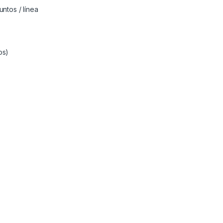
ntos / línea
os)