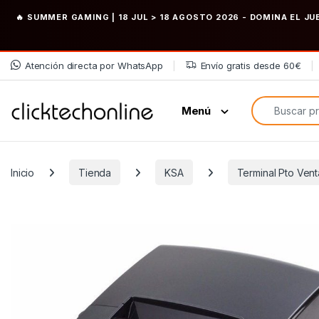
🔥 SUMMER GAMING | 18 JUL > 18 AGOSTO 2026
- DOMINA EL JU
Saltar a la navegación
Saltar al contenido
Atención directa por WhatsApp
Envío gratis desde 60€
Búsqueda de
Menú
Inicio
Tienda
KSA
Terminal Pto Ven