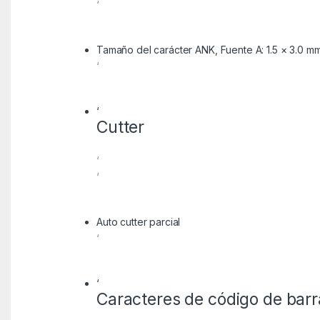
‘
Tamaño del carácter ANK, Fuente A: 1.5 × 3.0 mm (
‘
‘
Cutter
‘
‘
Auto cutter parcial
‘
‘
Caracteres de código de barr