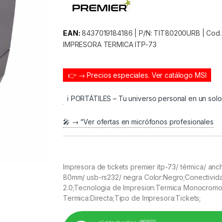
EAN:
8437019184186 | P/N: TIT80200URB | Cod. A
IMPRESORA TERMICA ITP-73
👉 → Precios especiales.
Ver catálogo MSI
ℹ️ PORTÁTILES – Tu universo personal en un sol
🎤 → “Ver ofertas en micrófonos profesionales
Impresora de tickets premier itp-73/ térmica/ an
80mm/ usb-rs232/ negra Color:Negro;Conectivid
2.0;Tecnologia de Impresion:Termica Monocromo
Termica:Directa;Tipo de Impresora:Tickets;