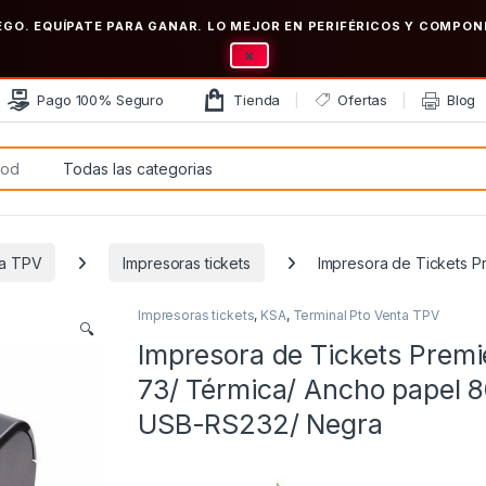
EGO. EQUÍPATE PARA GANAR. LO MEJOR EN PERIFÉRICOS Y COMP
×
Pago 100% Seguro
Tienda
Ofertas
Blog
:
ta TPV
Impresoras tickets
Impresora de Tickets 
Impresoras tickets
,
KSA
,
Terminal Pto Venta TPV
🔍
Impresora de Tickets Premi
73/ Térmica/ Ancho papel
USB-RS232/ Negra