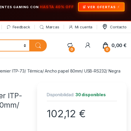
HASTA 40% OFF
ONENTES GAMING CON
🛒 VER OFERTAS
Feedback
Marcas
Mi cuenta
Contacto
My Account
0,00
€
0
0
Premier ITP-73/ Térmica/ Ancho papel 80mm/ USB-RS232/ Negra
er ITP-
Disponibilidad:
30 disponibles
 80mm/
102,12
€