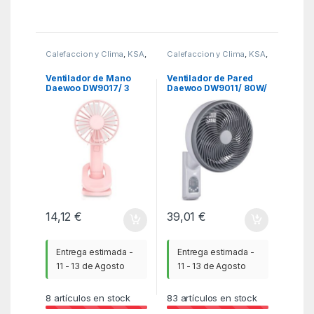
Calefaccion y Clima
,
KSA
,
Calefaccion y Clima
,
KSA
,
Ventiladores y
Ventiladores y
Climatizadores
Climatizadores
Ventilador de Mano
Ventilador de Pared
Daewoo DW9017/ 3
Daewoo DW9011/ 80W/
velocidades
5 Aspas 25cm/ 3
Velocidades
14,12
€
39,01
€
Entrega estimada -
Entrega estimada -
11 - 13 de Agosto
11 - 13 de Agosto
8
artículos en stock
83
artículos en stock