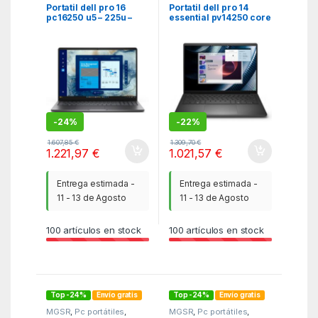
Portatil dell pro 16
Portatil dell pro 14
pc16250 u5 – 225u –
essential pv14250 core
16gb – ssd 512gb – 16
5 – 120u – 16gb – ssd
pulgadas fhd+ – w11p
512gb – 14 pulgadas
fhd+ – w11p
-
24%
-
22%
1.607,85
€
1.309,70
€
1.221,97
€
1.021,57
€
Entrega estimada -
Entrega estimada -
11 - 13 de Agosto
11 - 13 de Agosto
100
artículos en stock
100
artículos en stock
Top -24%
Envío gratis
Top -24%
Envío gratis
MGSR
,
Pc portátiles
,
MGSR
,
Pc portátiles
,