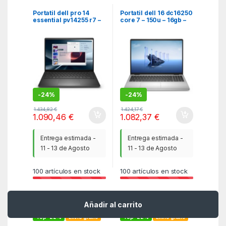
Portatiles
Portatiles
Portatil dell pro 14
Portatil dell 16 dc16250
essential pv14255 r7 –
core 7 – 150u – 16gb –
250 – 16gb – ssd 512gb
ssd 512gb – 16
– 14 pulgadas fhd+ –
pulgadas fhd+ – w11p
w11p
-
24%
-
24%
1.434,82
€
1.424,17
€
1.090,46
€
1.082,37
€
Entrega estimada -
Entrega estimada -
11 - 13 de Agosto
11 - 13 de Agosto
100
artículos en stock
100
artículos en stock
Añadir al carrito
Top -22%
Envío gratis
Top -22%
Envío gratis