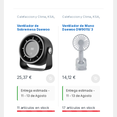
Calefaccion y Clima
,
KSA
,
Calefaccion y Clima
,
KSA
,
Ventiladores y
Ventiladores y
Climatizadores
Climatizadores
Ventilador de
Ventilador de Mano
Sobremesa Daewoo
Daewoo DW9015/ 3
DW9018/ 10W/ 4
velocidades
Aspas/ 4 Velocidades
25,37
€
14,12
€
Entrega estimada -
Entrega estimada -
11 - 13 de Agosto
11 - 13 de Agosto
11
artículos en stock
17
artículos en stock