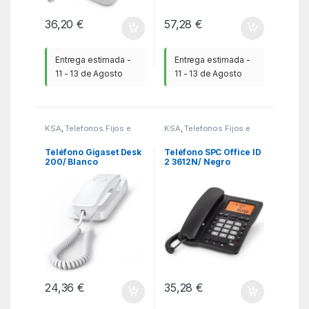
36,20
€
57,28
€
Entrega estimada -
Entrega estimada -
11 - 13 de Agosto
11 - 13 de Agosto
KSA
,
Telefonos Fijos e
KSA
,
Telefonos Fijos e
Inalambricos DECT
,
Inalambricos DECT
,
Teléfonos Fijos
Teléfonos Fijos
Inalámbricos
Inalámbricos
Teléfono Gigaset Desk
Teléfono SPC Office ID
200/ Blanco
2 3612N/ Negro
24,36
€
35,28
€