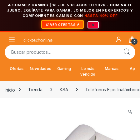
🔥 SUMMER GAMING | 18 JUL > 18 AGOSTO 2026
- DOMINA EL
JUEGO. EQUÍPATE PARA GANAR. LO MEJOR EN PERIFÉRICOS Y
COMPONENTES GAMING CON
HASTA 40% OFF
×
🛒 VER OFERTAS
Saltar a la navegación
Saltar al contenido
Open
0
Buscar por:
Ofertas
Novedades
Gaming
Lo más
Marcas
Appl
vendido
Inicio
Tienda
KSA
Teléfonos Fijos Inalámbric
🔍