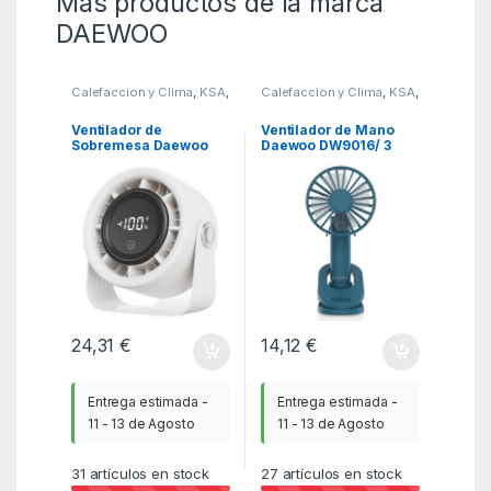
Más productos de la marca
DAEWOO
Calefaccion y Clima
,
KSA
,
Calefaccion y Clima
,
KSA
,
Ventiladores y
Ventiladores y
Climatizadores
Climatizadores
Ventilador de
Ventilador de Mano
Sobremesa Daewoo
Daewoo DW9016/ 3
DW9019/ 10W/ 4
velocidades
Aspas/ 4 Velocidades
24,31
€
14,12
€
Entrega estimada -
Entrega estimada -
11 - 13 de Agosto
11 - 13 de Agosto
31
artículos en stock
27
artículos en stock