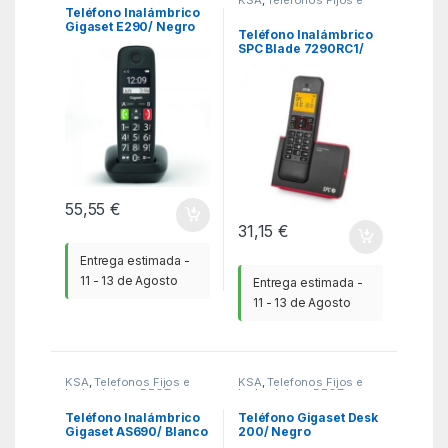
Inalambricos DECT
,
Inalámbricos
Teléfono Inalámbrico
Teléfonos Fijos
Gigaset E290/ Negro
Inalámbricos
Teléfono Inalámbrico
SPC Blade 7290RC1/
Rojo y Negro
55,55
€
31,15
€
Entrega estimada -
11 - 13 de Agosto
Entrega estimada -
11 - 13 de Agosto
KSA
,
Telefonos Fijos e
KSA
,
Telefonos Fijos e
Inalambricos DECT
,
Inalambricos DECT
,
Teléfonos Fijos
Teléfonos Fijos
Inalámbricos
Inalámbricos
Teléfono Inalámbrico
Teléfono Gigaset Desk
Gigaset AS690/ Blanco
200/ Negro