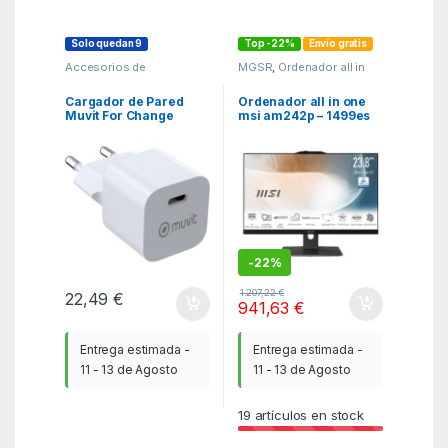
Solo quedan 9
Top -22%
Envío gratis
Accesorios de
MGSR
,
Ordenador all in
SmartPhones
,
one
,
Ordenadores y
Cargadores hasta 45W
,
servidores
KSA
Cargador de Pared
Ordenador all in one
Muvit For Change
msi am242p – 1499es
MCACC0048/ 1xUSB
core 5 – 120u – 16gb –
Tipo-C/ 20W
ssd 512gb – 24
pulgadas fhd – w11h
negro
-
22%
1.207,22
€
22,49
€
941,63
€
Entrega estimada -
Entrega estimada -
11 - 13 de Agosto
11 - 13 de Agosto
19
artículos en stock