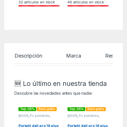
32
artículos en stock
46
artículos en stock
Descripción
Marca
Reseñas
🆕 Lo último en nuestra tienda
Descubre las novedades antes que nadie:
Top -25%
Envío gratis
Top -25%
Envío gratis
MGSR
,
Pc portátiles
,
MGSR
,
Pc portátiles
,
Portatiles
Portatiles
Portatil dell pro 16 plus
Portatil dell pro 16 plus