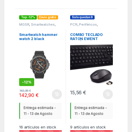
Top -12%
Envío gratis
Solo quedan 9
MGSR
,
Smartwatches
,
PCR
,
Periféricos
,
Telefonía
Teclados
Smartwatch hammer
COMBO TECLADO
watch 2 black
RATON EWENT
ESPAÑOL TECLAS
CONCAVAS RF
INALMABRICO NEGRO
-
12%
162,38
€
15,56
€
142,90
€
Entrega estimada -
Entrega estimada -
11 - 13 de Agosto
11 - 13 de Agosto
16
artículos en stock
9
artículos en stock