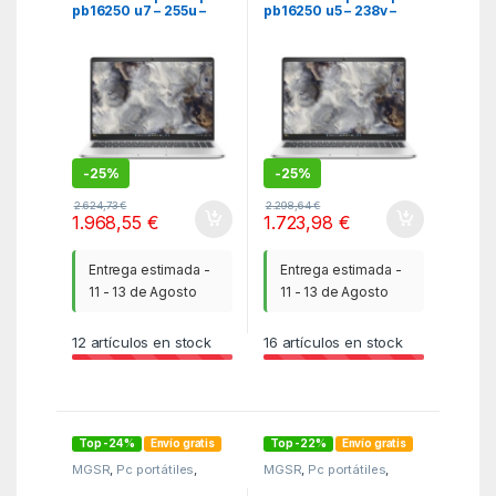
pb16250 u7 – 255u –
pb16250 u5 – 238v –
16gb – ssd 512gb – 16
32gb – ssd 512gb – 16
pulgadas fhd+ – w11p
pulgadas fhd+ – w11p
-
25%
-
25%
2.624,73
€
2.298,64
€
1.968,55
€
1.723,98
€
Entrega estimada -
Entrega estimada -
11 - 13 de Agosto
11 - 13 de Agosto
12
artículos en stock
16
artículos en stock
Top -24%
Envío gratis
Top -22%
Envío gratis
MGSR
,
Pc portátiles
,
MGSR
,
Pc portátiles
,
Portatiles
Portatiles