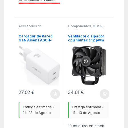
Accesorios de
Componentes
,
MGSR
,
SmartPhones
,
Ventiladores cpu
Cargadores Ultrarápidos
+60W
,
KSA
Cargador de Pared
Ventilador disipador
GaN Aisens ASCH-
cpu hiditec c12 pwm
65W2P078-W/ 2xUSB
120mm pwm black
Tipo-C/ 65W/ Blanco
27,02
€
34,61
€
Entrega estimada -
Entrega estimada -
11 - 13 de Agosto
11 - 13 de Agosto
19
artículos en stock