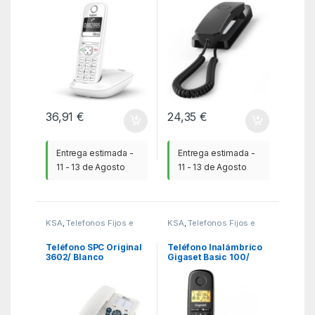
36,91
€
24,35
€
Entrega estimada -
Entrega estimada -
11 - 13 de Agosto
11 - 13 de Agosto
KSA
,
Telefonos Fijos e
KSA
,
Telefonos Fijos e
Inalambricos DECT
,
Inalambricos DECT
,
Teléfonos Fijos
Teléfonos Fijos
Inalámbricos
Inalámbricos
Teléfono SPC Original
Teléfono Inalámbrico
3602/ Blanco
Gigaset Basic 100/
Negro