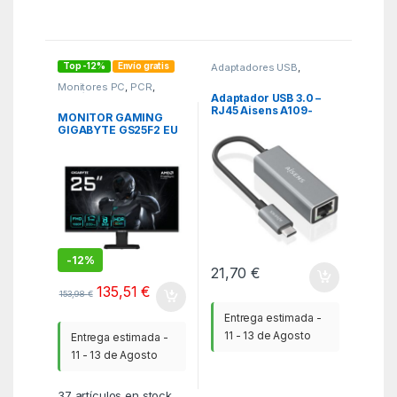
Top -12%
Envío gratis
Adaptadores USB
,
Adaptadores USB
,
KSA
Monitores PC
,
PCR
,
Periféricos
Adaptador USB 3.0 –
RJ45 Aisens A109-
MONITOR GAMING
0898/ 1000Mbps
GIGABYTE GS25F2 EU
25″ 1920X1080 FHD
-
12%
21,70
€
135,51
€
153,98
€
Entrega estimada -
11 - 13 de Agosto
Entrega estimada -
11 - 13 de Agosto
37
artículos en stock