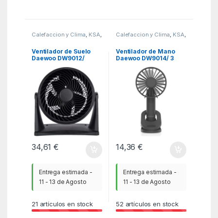
Calefaccion y Clima
,
KSA
,
Calefaccion y Clima
,
KSA
,
Ventiladores y
Ventiladores y
Climatizadores
Climatizadores
Ventilador de Suelo
Ventilador de Mano
Daewoo DW9012/
Daewoo DW9014/ 3
90W/ 5 Aspas 25cm/ 3
velocidades
Velocidades
34,61
€
14,36
€
Entrega estimada -
Entrega estimada -
11 - 13 de Agosto
11 - 13 de Agosto
21
artículos en stock
52
artículos en stock