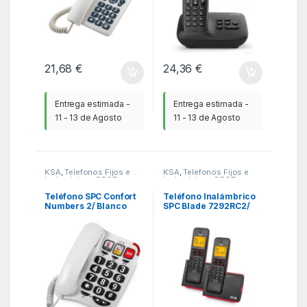
21,68
€
24,36
€
Entrega estimada -
Entrega estimada -
11 - 13 de Agosto
11 - 13 de Agosto
KSA
,
Telefonos Fijos e
KSA
,
Telefonos Fijos e
Inalambricos DECT
,
Inalambricos DECT
,
Teléfonos Fijos
Teléfonos Fijos
Inalámbricos
Inalámbricos
Teléfono SPC Confort
Teléfono Inalámbrico
Numbers 2/ Blanco
SPC Blade 7292RC2/
Pack DUO/ Rojo y
Negro