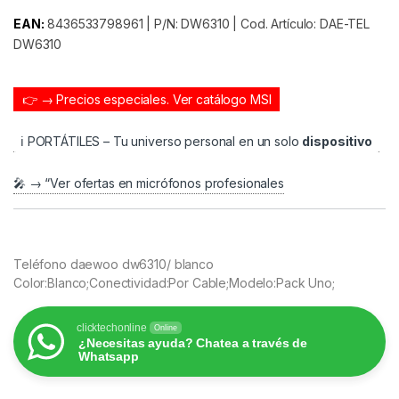
EAN:
8436533798961 | P/N: DW6310 | Cod. Artículo: DAE-TEL
DW6310
👉 → Precios especiales.
Ver catálogo MSI
ℹ️ PORTÁTILES – Tu universo personal en un solo
dispositivo
🎤 → “Ver ofertas en micrófonos profesionales
Teléfono daewoo dw6310/ blanco
Color:Blanco;Conectividad:Por Cable;Modelo:Pack Uno;
clicktechonline
Online
¿Necesitas ayuda? Chatea a través de
Whatsapp