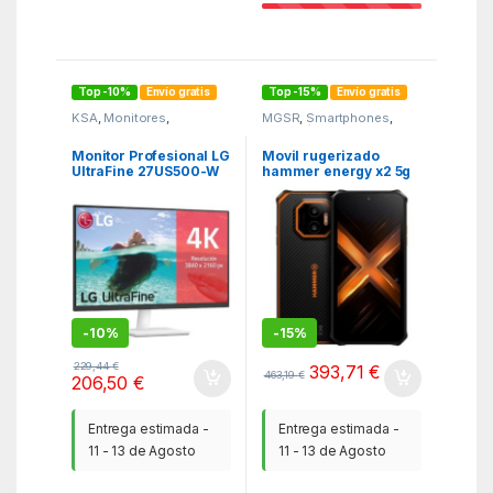
Top -10%
Envío gratis
Top -15%
Envío gratis
KSA
,
Monitores
,
MGSR
,
Smartphones
,
Monitores
Telefonía
Monitor Profesional LG
Movil rugerizado
UltraFine 27US500-W
hammer energy x2 5g
27″/ 4K/ Multimedia/
8 – 256gb negro –
Blanco
naranja
-
10%
-
15%
229,44
€
393,71
€
463,19
€
206,50
€
Entrega estimada -
Entrega estimada -
11 - 13 de Agosto
11 - 13 de Agosto