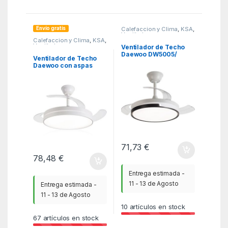
Envío gratis
Calefaccion y Clima
,
KSA
,
Ventiladores y
Calefaccion y Clima
,
KSA
,
Climatizadores
Ventiladores y
Ventilador de Techo
Climatizadores
Daewoo DW5005/
Ventilador de Techo
30W/ 3 Aspas/ 6
Daewoo con aspas
Velocidades
retráctiles DW5008/
30W/ 3 Aspas/ 6
Velocidades
71,73
€
78,48
€
Entrega estimada -
11 - 13 de Agosto
Entrega estimada -
11 - 13 de Agosto
10
artículos en stock
67
artículos en stock