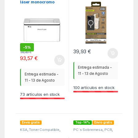
láser monocromo
15 pro max
bp2300w 22ppm wifi
transparente – negra
-
5%
39,93
€
98,49
€
93,57
€
Entrega estimada -
11 - 13 de Agosto
Entrega estimada -
11 - 13 de Agosto
100
artículos en stock
73
artículos en stock
Envío gratis
Top -14%
Envío gratis
KSA
,
Toner Compatible
,
PC´s Sobremesa
,
PCR
,
Toner Compatible HP
PCs Sobremesa