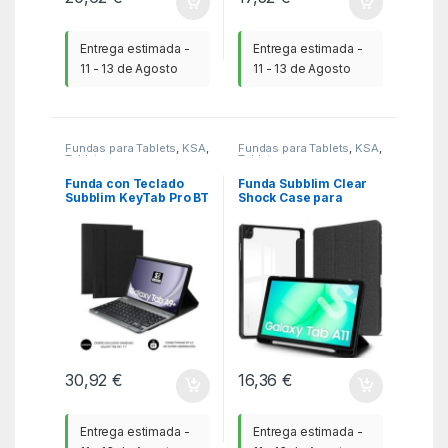
Entrega estimada -
Entrega estimada -
11 - 13 de Agosto
11 - 13 de Agosto
Fundas para Tablets
,
KSA
,
Fundas para Tablets
,
KSA
,
Tablets
Tablets
Funda con Teclado
Funda Subblim Clear
Subblim KeyTab Pro BT
Shock Case para
para Tablets Samsung
Samsung A11 8.7″/
Galaxy A9+/ Negra
Negra
30,92
€
16,36
€
Entrega estimada -
Entrega estimada -