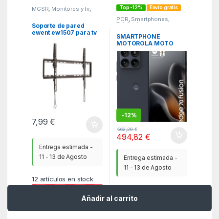
Top -12%
Envío gratis
MGSR
,
Monitores y tv
,
Soportes monitores - tv
PCR
,
Smartphones
,
Telefonía
Soporte de pared
ewent ew1507 para tv
SMARTPHONE
de 37 pulgadas – 75
MOTOROLA MOTO
pulgadas carga
EDGE 70 FUSION
maxima 35kg
POWER G77
8GB/256GB
-
12%
7,99
€
562,29
€
494,82
€
Entrega estimada -
11 - 13 de Agosto
Entrega estimada -
11 - 13 de Agosto
12
artículos en stock
20
artículos en stock
Añadir al carrito