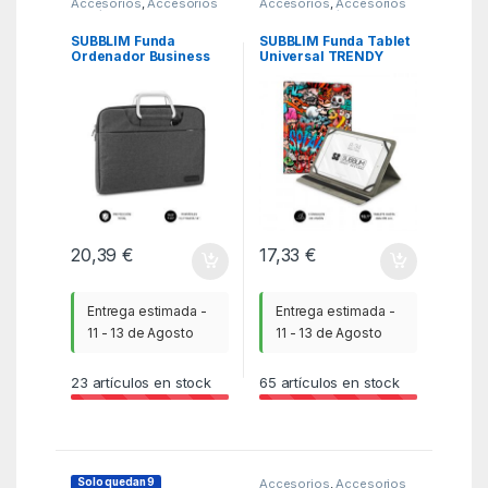
Accesorios
,
Accesorios
Accesorios
,
Accesorios
Portátil
,
Fundas y
Smartphone/Tablet
,
maletines
,
ITC
Fundas Tablet
,
ITC
SUBBLIM Funda
SUBBLIM Funda Tablet
Ordenador Business
Universal TRENDY
Laptop Sleeve 15,6″
CASE GRAFFITI 10.1″
Grey
20,39
€
17,33
€
Entrega estimada -
Entrega estimada -
11 - 13 de Agosto
11 - 13 de Agosto
23
artículos en stock
65
artículos en stock
Solo quedan 9
Accesorios
,
Accesorios