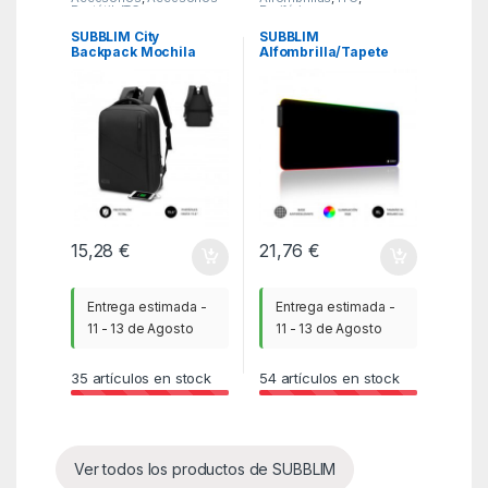
Portátil
,
ITC
Periféricos
SUBBLIM City
SUBBLIM
Backpack Mochila
Alfombrilla/Tapete
para portátil 15.6″,
Ratón Luz LED RGB 9
Poliéster Oxford,
colores Extra Grande
Negra
15,28
€
21,76
€
Entrega estimada -
Entrega estimada -
11 - 13 de Agosto
11 - 13 de Agosto
35
artículos en stock
54
artículos en stock
Ver todos los productos de SUBBLIM