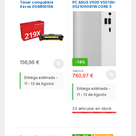
Tóner compatible
PC ASUS V500 V501SV-
Xerox 006R05156
05210H081W CORE 5
compatible con HP
210H 16GB 512GB W11H
W2192X Alta
BLANCO
Capacidad/ 2500
páginas/ Amarillo
156,96
€
-
14%
908,11
€
780,97
€
Entrega estimada -
11 - 13 de Agosto
Entrega estimada -
11 - 13 de Agosto
23
artículos en stock
Top -25%
Envío gratis