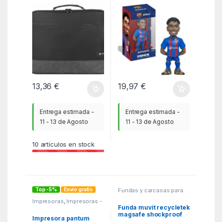
NEGRO
13,36
€
19,97
€
Entrega estimada -
Entrega estimada -
11 - 13 de Agosto
11 - 13 de Agosto
10
artículos en stock
Top -5%
Envío gratis
Fundas y carcasas para
moviles
,
MGSR
,
Telefonía
Impresoras
,
Impresoras -
fax y multifunción
,
MGSR
Funda muvit recycletek
magsafe shockproof
Impresora pantum
3m para apple iphone