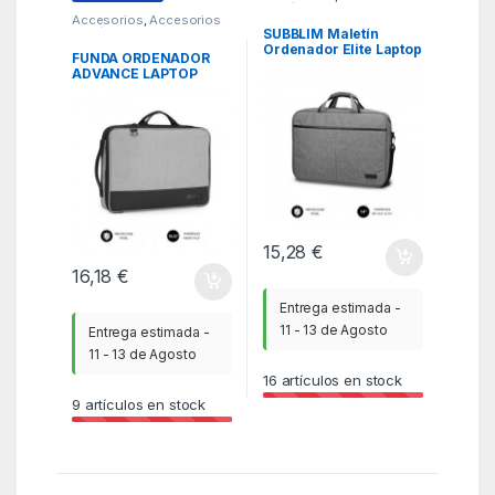
Portátil
,
Fundas y
Accesorios
,
Accesorios
maletines
,
ITC
Portátil
,
Fundas y
SUBBLIM Maletín
maletines
,
ITC
Ordenador Elite Laptop
FUNDA ORDENADOR
Bag 13,3-14″ Grey
ADVANCE LAPTOP
SLEEVE 13,3-14″ GREY
15,28
€
16,18
€
Entrega estimada -
11 - 13 de Agosto
Entrega estimada -
11 - 13 de Agosto
16
artículos en stock
9
artículos en stock