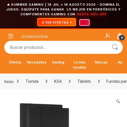
🔥 SUMMER GAMING | 18 JUL > 18 AGOSTO 2026
- DOMINA EL
JUEGO. EQUÍPATE PARA GANAR. LO MEJOR EN PERIFÉRICOS Y
COMPONENTES GAMING CON
HASTA 40% OFF
×
🛒 VER OFERTAS
Saltar a la navegación
Saltar al contenido
Open
0
Buscar por:
Ofertas
Novedades
Gaming
Lo más
Marcas
Appl
vendido
Inicio
Tienda
KSA
Tablets
Fundas par
🔍