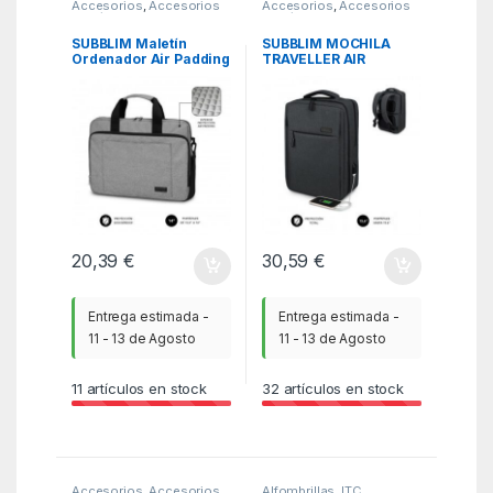
Accesorios
,
Accesorios
Accesorios
,
Accesorios
Portátil
,
Fundas y
Portátil
,
Fundas y
maletines
,
ITC
maletines
,
ITC
SUBBLIM Maletín
SUBBLIM MOCHILA
Ordenador Air Padding
TRAVELLER AIR
Laptop bag 13,3-14″
PADDING 15.6” GREY
Grey
20,39
€
30,59
€
Entrega estimada -
Entrega estimada -
11 - 13 de Agosto
11 - 13 de Agosto
11
artículos en stock
32
artículos en stock
Accesorios
,
Accesorios
Alfombrillas
,
ITC
,