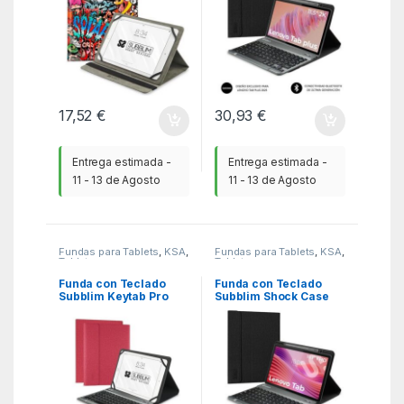
17,52
€
30,93
€
Entrega estimada -
Entrega estimada -
11 - 13 de Agosto
11 - 13 de Agosto
Fundas para Tablets
,
KSA
,
Fundas para Tablets
,
KSA
,
Tablets
Tablets
Funda con Teclado
Funda con Teclado
Subblim Keytab Pro
Subblim Shock Case
Bluetooth para Tablets
Lenovo Tab 10.1″ 2025/
de 9.6″-10.8″/ Roja
Negra