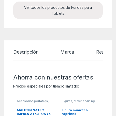
Ver todos los productos de Fundas para
Tablets
Descripción
Marca
Reseñas
Ahorra con nuestras ofertas
Precios especiales por tiempo limitado:
Accesorios portátiles
,
Figuras
,
Merchandising
,
Maletines para Portátiles
,
MGSR
PCR
MALETIN NATEC
Figura minix fcb
IMPALA 2 17.3″ ONYX
raphinha