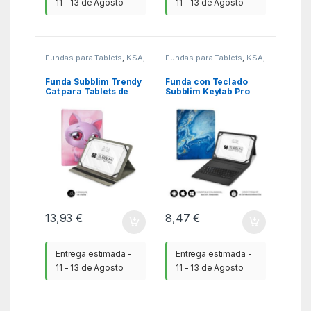
11 - 13 de Agosto
11 - 13 de Agosto
Fundas para Tablets
,
KSA
,
Fundas para Tablets
,
KSA
,
Tablets
Tablets
Funda Subblim Trendy
Funda con Teclado
Cat para Tablets de
Subblim Keytab Pro
10.1″-11″
Bluetooth para Tablets
de 9″-11″/ Marmol Azul
13,93
€
8,47
€
Entrega estimada -
Entrega estimada -
11 - 13 de Agosto
11 - 13 de Agosto