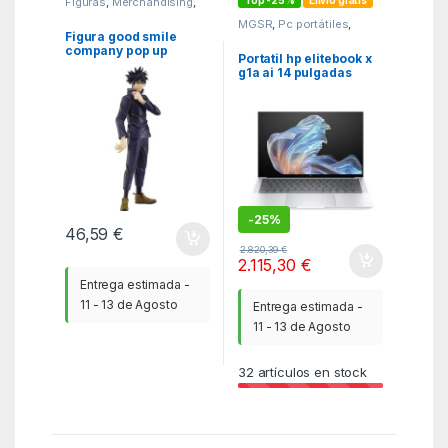
Figuras
,
Merchandising
,
MGSR
MGSR
,
Pc portátiles
,
Portatiles
Figura good smile
company pop up
Portatil hp elitebook x
parade jujutsu kaisen
g1a ai 14 pulgadas
megumi fushiguro
ryzen ai 7 – p360 –
32gb – ssd 1tb – w11p
-
25%
46,59
€
2.820,39
€
2.115,30
€
Entrega estimada -
11 - 13 de Agosto
Entrega estimada -
11 - 13 de Agosto
32
artículos en stock