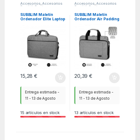
Accesorios
,
Accesorios
Accesorios
,
Accesorios
Portátil
,
Fundas y
Portátil
,
Fundas y
maletines
,
ITC
maletines
,
ITC
SUBBLIM Maletín
SUBBLIM Maletín
Ordenador Elite Laptop
Ordenador Air Padding
Bag 15,6″ Grey
Laptop bag 15,6″ Grey
15,28
€
20,39
€
Entrega estimada -
Entrega estimada -
11 - 13 de Agosto
11 - 13 de Agosto
15
artículos en stock
13
artículos en stock