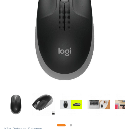
KSA
,
Ratones
,
Ratones