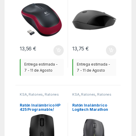
13,56
€
13,75
€
Entrega estimada -
Entrega estimada -
7 - 11 de Agosto
7 - 11 de Agosto
KSA
,
Ratones
,
Ratones
KSA
,
Ratones
,
Ratones
Ratón Inalámbrico HP
Ratón Inalámbrico
425 Programable/
Logitech Marathon
Hasta 4000 DPI/ Negro
M705/ Hasta 1000 DPI