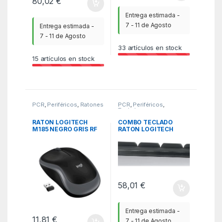
80,02
€
Entrega estimada -
7 - 11 de Agosto
Entrega estimada -
7 - 11 de Agosto
33
artículos en stock
15
artículos en stock
PCR
,
Periféricos
,
Ratones
PCR
,
Periféricos
,
Teclados
RATON LOGITECH
COMBO TECLADO
M185 NEGRO GRIS RF
RATON LOGITECH
INALAMBRICO PILAS
MK540 NEGRO
INALAMBRICO PILAS
58,01
€
Entrega estimada -
11,81
€
7 - 11 de Agosto