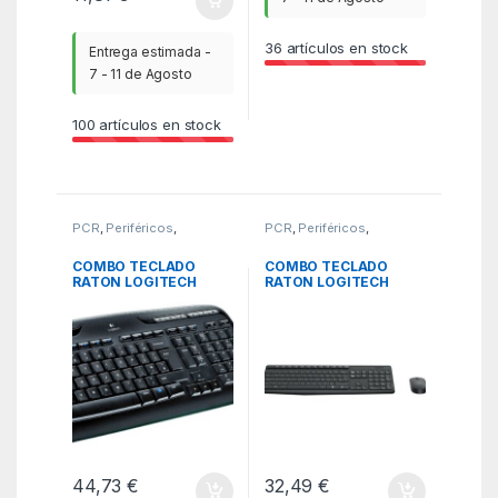
36
artículos en stock
Entrega estimada -
7 - 11 de Agosto
100
artículos en stock
PCR
,
Periféricos
,
PCR
,
Periféricos
,
Teclados
Teclados
COMBO TECLADO
COMBO TECLADO
RATON LOGITECH
RATON LOGITECH
MK330 RF
MK235 RF
INALAMBRICO NEGRO
INALAMBRICO GRIS
44,73
€
32,49
€