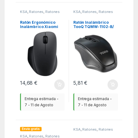
KSA
,
Ratones
,
Ratones
KSA
,
Ratones
,
Ratones
Ratón Ergonómico
Ratón Inalámbrico
Inalámbrico Xiaomi
TooQ TQMW-1102-B/
Wireless Mouse
Hasta 1600 DPI
Comfort Edition/ Hasta
1200 DPI/ Negro
14,68
€
5,81
€
Entrega estimada -
Entrega estimada -
7 - 11 de Agosto
7 - 11 de Agosto
Envío gratis
KSA
,
Ratones
,
Ratones
KSA
,
Ratones
,
Ratones