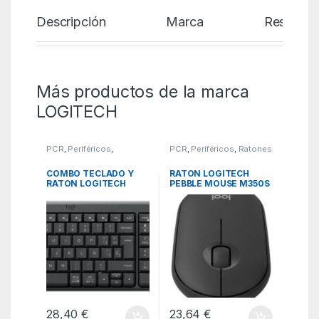
Descripción
Marca
Reseñas
Más productos de la marca
LOGITECH
PCR
,
Periféricos
,
PCR
,
Periféricos
,
Ratones
Teclados
COMBO TECLADO Y
RATON LOGITECH
RATON LOGITECH
PEBBLE MOUSE M350S
MK250 BLUETOOTH
GRAFITO BLUETOOTH
NEGRO
PILAS
28,40
€
23,64
€