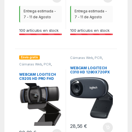
Entrega estimada -
Entrega estimada -
7 - 11 de Agosto
7 - 11 de Agosto
100
artículos en stock
100
artículos en stock
Envío gratis
Cámaras Web
,
PCR
,
Periféricos
Cámaras Web
,
PCR
,
Periféricos
WEBCAM LOGITECH
C310 HD 1280X720PX
WEBCAM LOGITECH
NEGRA
C920S HD PRO FHD
1920X1080PX NEGRA
28,56
€