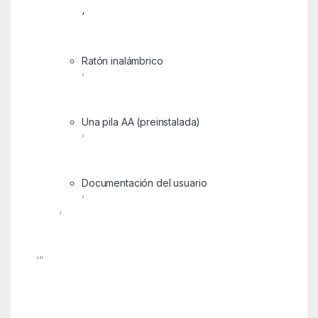
‘
Ratón inalámbrico
‘
Una pila AA (preinstalada)
‘
Documentación del usuario
‘
‘
‘”