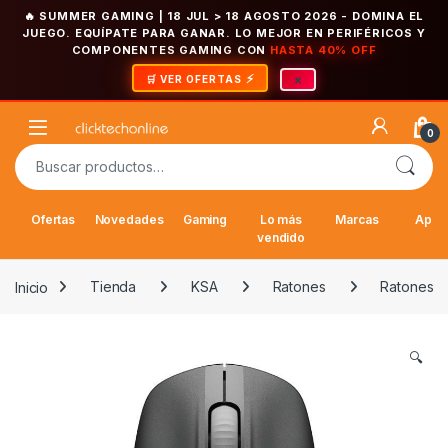
🔥 SUMMER GAMING | 18 JUL > 18 AGOSTO 2026
- DOMINA EL
JUEGO. EQUÍPATE PARA GANAR. LO MEJOR EN PERIFÉRICOS Y
COMPONENTES GAMING CON
HASTA 40% OFF
×
🛒 VER OFERTAS
Saltar a la navegación
Saltar al contenido
Open
0
Buscar por:
Ofertas
Novedades
Gaming
Lo más
Marcas
Appl
vendido
Inicio
Tienda
KSA
Ratones
Ratones
🔍