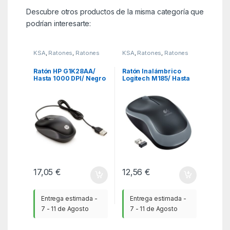
Descubre otros productos de la misma categoría que
podrían interesarte:
KSA
,
Ratones
,
Ratones
KSA
,
Ratones
,
Ratones
Ratón HP G1K28AA/
Ratón Inalámbrico
Hasta 1000 DPI/ Negro
Logitech M185/ Hasta
1000 DPI/ Gris
17,05
€
12,56
€
Entrega estimada -
Entrega estimada -
7 - 11 de Agosto
7 - 11 de Agosto