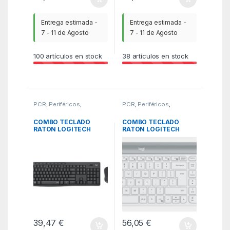
Entrega estimada -
Entrega estimada -
7 - 11 de Agosto
7 - 11 de Agosto
100
artículos en stock
38
artículos en stock
PCR
,
Periféricos
,
PCR
,
Periféricos
,
Teclados
Teclados
COMBO TECLADO
COMBO TECLADO
RATON LOGITECH
RATON LOGITECH
MK295 RF
MK470 RF
INALAMBRICO NEGRO
INALAMBRICO BLANCO
39,47
€
56,05
€