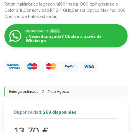
Ratón inalámbrico logitech m190/ hasta 1000 dpi/ gris medio
Color:Gris;Conectividad:RF 2.4 GHz;Sensor Optico Maximo:1000
Dpi;Tipo de Raton:Estandar;
clicktechonline
Online
¿Necesitas ayuda? Chatea a través de
Whatsapp
Entrega estimada - 7 - 11 de Agosto
Disponibilidad:
269 disponibles
13,70
€