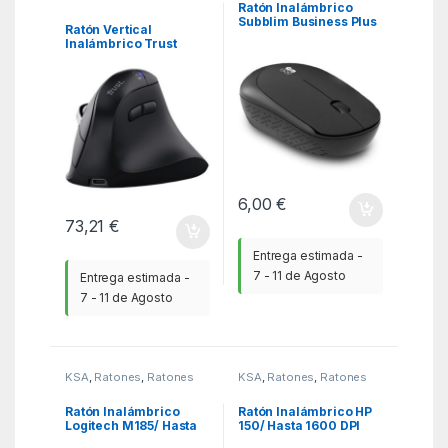
Ratón Inalámbrico
Subblim Business Plus
Ratón Vertical
Silencioso/ Hasta 1200
Inalámbrico Trust
DPI
Vyran 26107/ Batería
recargable/ Hasta
3200 DPI
6,00
€
73,21
€
Entrega estimada -
7 - 11 de Agosto
Entrega estimada -
7 - 11 de Agosto
KSA
,
Ratones
,
Ratones
KSA
,
Ratones
,
Ratones
Ratón Inalámbrico
Ratón Inalámbrico HP
Logitech M185/ Hasta
150/ Hasta 1600 DPI
1000 DPI/ Rojo