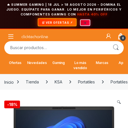
🔥 SUMMER GAMING | 18 JUL > 18 AGOSTO 2026
- DOMINA EL
JUEGO. EQUÍPATE PARA GANAR. LO MEJOR EN PERIFÉRICOS Y
COMPONENTES GAMING CON
HASTA 40% OFF
×
🛒 VER OFERTAS
Saltar a la navegación
Saltar al contenido
Open
0
Buscar por:
Ofertas
Novedades
Gaming
Lo más
Marcas
Appl
vendido
Inicio
Tienda
KSA
Portatiles
Portatiles
🔍
-
18%