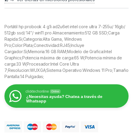
Portátil hp probook 4 g1i ad2u6et intel core ultra 7-255u/ 16gb/
512gb ssd/ 14″/ win11 pro Almacenamiento:512 GB SSD;Carga
Rapida:Si;Categoria:Alta Gama, Windows
Pro;Color:Plata;Conectividad:RJ45;Incluye
Cargador:Si;Memoria:16 GB RAM;Modelo de Grafica:Intel
Graphics;Potencia máxima de carga:65 W;Potencia mínima de
carga:33 W;Procesador:Intel Core Ultra
7;Resolucion:WUXGA;Sistema Operativo:Windows 11 Pro;Tamaño
Pantalla:14 Pulgadas;
clicktechonline
Online
¿Necesitas ayuda? Chatea a través de
Whatsapp