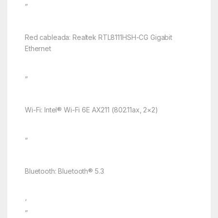
”
Red cableada: Realtek RTL8111HSH-CG Gigabit
Ethernet
”
Wi-Fi: Intel® Wi-Fi 6E AX211 (802.11ax, 2×2)
”
Bluetooth: Bluetooth® 5.3
‘
”