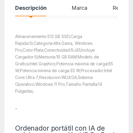
Descripción
Marca
Reseñas
Almacenamiento:512 GB SSD;Carga
Rapida:Si;Categoria:Alta Gama, Windows
Pro;Color:Plata;Conectividad:RJ45;Incluye
Cargador:Si;Memoria:16 GB RAM;Modelo de
Grafica:Intel Graphics;Potencia máxima de carga:65
W;Potencia mínima de carga:33 W;Procesador:Intel
Core Ultra 7;Resolucion:WUXGA;Sistema
Operativo:Windows 11 Pro;Tamaño Pantalla:14
Pulgadas;
“
Ordenador portátil con IA de