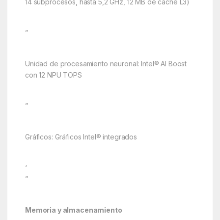
14 subprocesos, hasta 5,2 GHz, 12 MB de caché L3)
”
Unidad de procesamiento neuronal: Intel® AI Boost
con 12 NPU TOPS
”
Gráficos: Gráficos Intel® integrados
‘
”
Memoria y almacenamiento