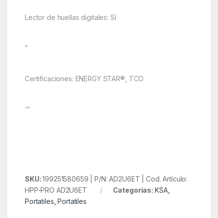
Lector de huellas digitales: Sí
”
Certificaciones: ENERGY STAR®, TCO
‘”
SKU:
199251580659 | P/N: AD2U6ET | Cod. Artículo:
HPP-PRO AD2U6ET
Categorías:
KSA
,
Portatiles
,
Portatiles