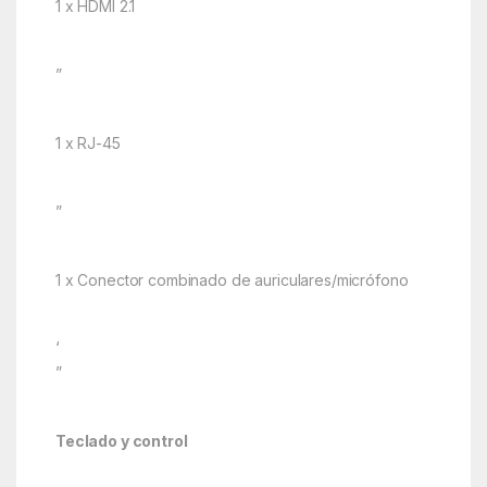
1 x HDMI 2.1
”
1 x RJ-45
”
1 x Conector combinado de auriculares/micrófono
‘
”
Teclado y control