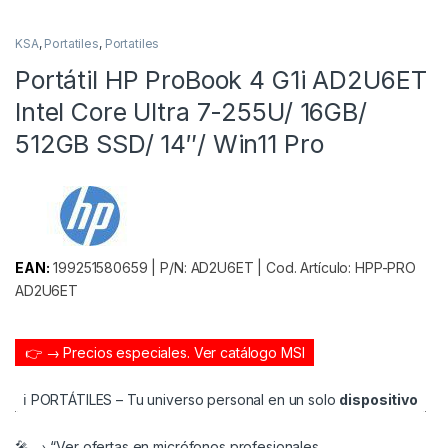
KSA
,
Portatiles
,
Portatiles
Portátil HP ProBook 4 G1i AD2U6ET
Intel Core Ultra 7-255U/ 16GB/
512GB SSD/ 14″/ Win11 Pro
EAN:
199251580659 | P/N: AD2U6ET | Cod. Artículo: HPP-PRO
AD2U6ET
👉 → Precios especiales.
Ver catálogo MSI
ℹ️ PORTÁTILES – Tu universo personal en un solo
dispositivo
🎤 → “Ver ofertas en micrófonos profesionales