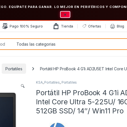
EGO. EQUÍPATE PARA GANAR. LO MEJOR EN PERIFÉRICOS Y COMP
×
Pago 100% Seguro
Tienda
Ofertas
Blog
:
Portatiles
Portátil HP ProBook 4 G1i AD2U5ET Intel Core U
KSA
,
Portatiles
,
Portatiles
🔍
Portátil HP ProBook 4 G1i
Intel Core Ultra 5-225U/ 16
512GB SSD/ 14″/ Win11 Pro