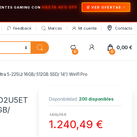
HASTA 40% OFF
ONENTES GAMING CON
🛒 VER OFERTAS
Feedback
Marcas
Mi cuenta
Contacto
My Account
0,00
€
0
0
ltra 5-225U/ 16GB/ 512GB SSD/ 14″/ Win11 Pro
 AD2U5ET
Disponibilidad:
200 disponibles
GB/
1.512,79
€
1.240,49
€