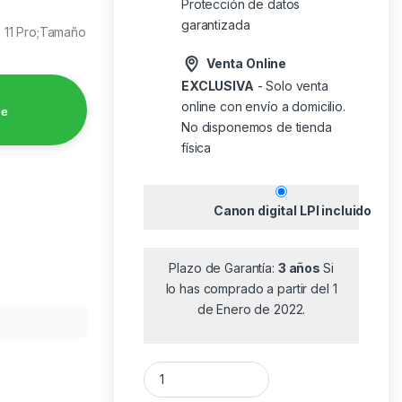
Protección de datos
garantizada
 11 Pro;Tamaño
Venta Online
EXCLUSIVA
- Solo venta
online con envío a domicilio.
de
No disponemos de tienda
física
Canon digital LPI incluido
Plazo de Garantía:
3 años
Si
lo has comprado a partir del 1
de Enero de 2022.
Portátil HP ProBook 4 G1i AD2U5ET Intel Cor