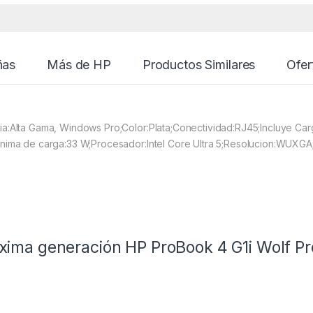
ñas
Más de HP
Productos Similares
Ofer
a:Alta Gama, Windows Pro;Color:Plata;Conectividad:RJ45;Incluye Car
ínima de carga:33 W;Procesador:Intel Core Ultra 5;Resolucion:WUXG
óxima generación HP ProBook 4 G1i Wolf Pro