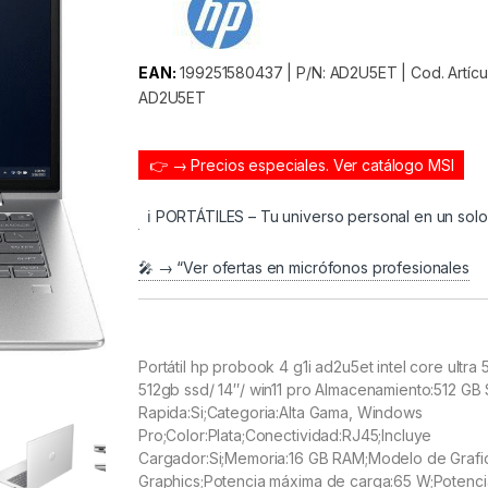
EAN:
199251580437 | P/N: AD2U5ET | Cod. Artíc
AD2U5ET
👉 → Precios especiales.
Ver catálogo MSI
ℹ️ PORTÁTILES – Tu universo personal en un sol
🎤 → “Ver ofertas en micrófonos profesionales
Portátil hp probook 4 g1i ad2u5et intel core ultra
512gb ssd/ 14″/ win11 pro Almacenamiento:512 GB
Rapida:Si;Categoria:Alta Gama, Windows
Pro;Color:Plata;Conectividad:RJ45;Incluye
Cargador:Si;Memoria:16 GB RAM;Modelo de Grafica
Graphics;Potencia máxima de carga:65 W;Potenci