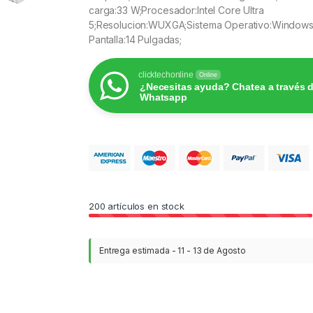
carga:33 W;Procesador:Intel Core Ultra
5;Resolucion:WUXGA;Sistema Operativo:Windows
Pantalla:14 Pulgadas;
clicktechonline
Online
¿Necesitas ayuda? Chatea a través 
Whatsapp
200
artículos en stock
Entrega estimada - 11 - 13 de Agosto