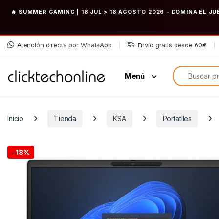
🔥 SUMMER GAMING | 18 JUL > 18 AGOSTO 2026
- DOMINA EL JU
Saltar a la navegación
Saltar al contenido
Atención directa por WhatsApp
Envío gratis desde 60€
Búsqueda de
Menú
Inicio
Tienda
KSA
Portatiles
-
18%