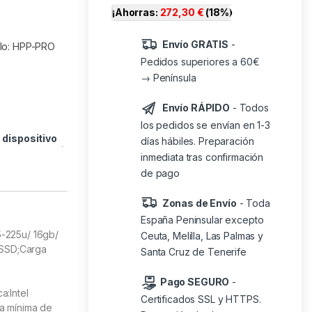
¡Ahorras:
272,30
€
(18%)
Envío GRATIS
-
ulo: HPP-PRO
Pedidos superiores a 60€
→ Península
Envío RÁPIDO
- Todos
los pedidos se envían en 1-3
o
dispositivo
días hábiles. Preparación
inmediata tras confirmación
de pago
Zonas de Envío
- Toda
España Peninsular excepto
 5-225u/ 16gb/
Ceuta, Melilla, Las Palmas y
 SSD;Carga
Santa Cruz de Tenerife
Pago SEGURO
-
:Intel
Certificados SSL y HTTPS.
a mínima de