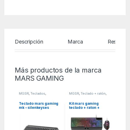
Descripción
Marca
Reseñas
Más productos de la marca
MARS GAMING
MGSR
,
Teclados
,
MGSR
,
Teclado + ratón
,
Teclados
Teclados
Teclado mars gaming
Kit mars gaming
mk – silenkeyses
teclado + raton +
alfombrilla + auricular