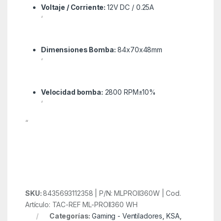
Voltaje / Corriente:
12V DC / 0.25A
‘
Dimensiones Bomba:
84x70x48mm
‘
Velocidad bomba:
2800 RPM±10%
‘
“
SKU:
8435693112358 | P/N: MLPROII360W | Cod.
Artículo: TAC-REF ML-PROII360 WH
Categorías:
Gaming - Ventiladores
,
KSA
,