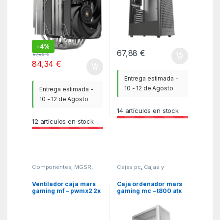
-
4%
67,88
€
87,85
€
84,34
€
Entrega estimada -
10 - 12 de Agosto
Entrega estimada -
10 - 12 de Agosto
14
artículos en stock
12
artículos en stock
Componentes
,
MGSR
,
Cajas pc
,
Cajas y
Refrigeración líquida
barebones
,
MGSR
Ventilador caja mars
Caja ordenador mars
gaming mf – pwmx2 2x
gaming mc – t800 atx
120mm negro
cristal templado
blanca