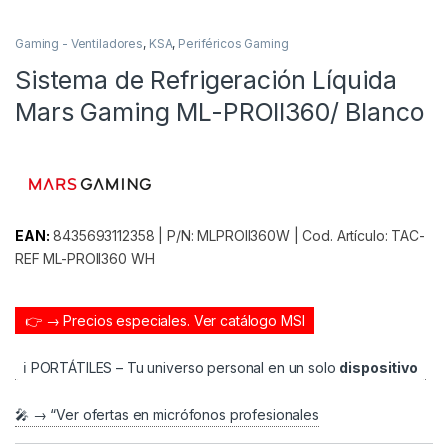
Gaming - Ventiladores
,
KSA
,
Periféricos Gaming
Sistema de Refrigeración Líquida
Mars Gaming ML-PROII360/ Blanco
EAN:
8435693112358 | P/N: MLPROII360W | Cod. Artículo: TAC-
REF ML-PROII360 WH
👉 → Precios especiales.
Ver catálogo MSI
ℹ️ PORTÁTILES – Tu universo personal en un solo
dispositivo
🎤 → “Ver ofertas en micrófonos profesionales