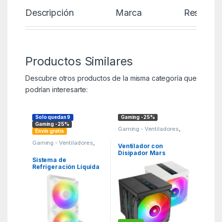
Descripción
Marca
Reseñas
Productos Similares
Descubre otros productos de la misma categoría que
podrían interesarte:
Solo quedan 9
Gaming -25%
Gaming -25%
Gaming - Ventiladores
,
Envío gratis
KSA
,
Periféricos Gaming
Gaming - Ventiladores
,
Ventilador con
KSA
,
Periféricos Gaming
Disipador Mars
Sistema de
Gaming MCPU-
Refrigeración Líquida
LCDPRO/ 12cm
Arctic Liquid Freezer
III 280 A-RGB/ Blanco