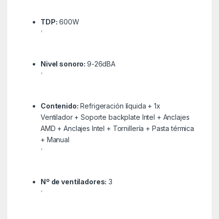
TDP:
600W
‘
Nivel sonoro:
9-26dBA
‘
Contenido:
Refrigeración líquida + 1x
Ventilador + Soporte backplate Intel + Anclajes
AMD + Anclajes Intel + Tornillería + Pasta térmica
+ Manual
‘
Nº de ventiladores:
3
‘