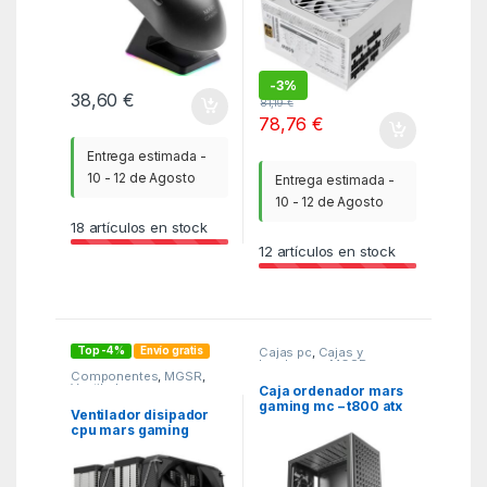
-
3%
38,60
€
81,19
€
78,76
€
Entrega estimada -
10 - 12 de Agosto
Entrega estimada -
10 - 12 de Agosto
18
artículos en stock
12
artículos en stock
Top -4%
Envío gratis
Cajas pc
,
Cajas y
barebones
,
MGSR
Componentes
,
MGSR
,
Ventiladores cpu
Caja ordenador mars
gaming mc – t800 atx
Ventilador disipador
cristal templado negro
cpu mars gaming
mcpu – xu9 2x 120mm
negro