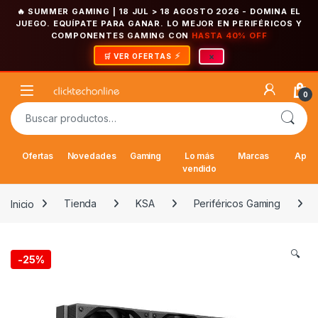
🔥 SUMMER GAMING | 18 JUL > 18 AGOSTO 2026
- DOMINA EL
JUEGO. EQUÍPATE PARA GANAR. LO MEJOR EN PERIFÉRICOS Y
COMPONENTES GAMING CON
HASTA 40% OFF
×
🛒 VER OFERTAS
Saltar a la navegación
Saltar al contenido
Open
0
Buscar por:
Ofertas
Novedades
Gaming
Lo más
Marcas
Appl
vendido
Inicio
Tienda
KSA
Periféricos Gaming
🔍
-
25%