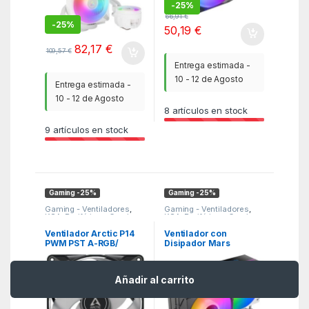
-
25%
66,91
€
-
25%
50,19
€
82,17
€
109,57
€
Entrega estimada -
10 - 12 de Agosto
Entrega estimada -
10 - 12 de Agosto
8
artículos en stock
9
artículos en stock
Gaming -25%
Gaming -25%
Gaming - Ventiladores
,
Gaming - Ventiladores
,
KSA
,
Periféricos Gaming
KSA
,
Periféricos Gaming
Ventilador Arctic P14
Ventilador con
PWM PST A-RGB/
Disipador Mars
14cm/ Negro
Gaming MCPU-LCD/
12cm
Añadir al carrito