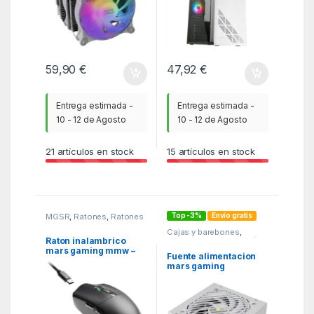
59,90
€
47,92
€
Entrega estimada -
Entrega estimada -
10 - 12 de Agosto
10 - 12 de Agosto
21
artículos en stock
15
artículos en stock
Top -3%
Envío gratis
MGSR
,
Ratones
,
Ratones
- joystick y tabletas
Cajas y barebones
,
Fuentes de alimentación
,
Raton inalambrico
MGSR
mars gaming mmw –
Fuente alimentacion
elite negro
mars gaming
mpb650psi atx 650w
blanca