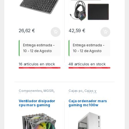
26,62
€
42,59
€
Entrega estimada -
Entrega estimada -
10 - 12 de Agosto
10 - 12 de Agosto
16
artículos en stock
48
artículos en stock
Componentes
,
MGSR
,
Cajas pc
,
Cajas y
Ventiladores cpu
barebones
,
MGSR
Ventilador disipador
Caja ordenador mars
cpu mars gaming
gaming mc100w
mcpu – xt 120mm argb
blanco atx 1 x usb 3.0 1
blanco
x usb 2.0 1 x 90mm
frgb