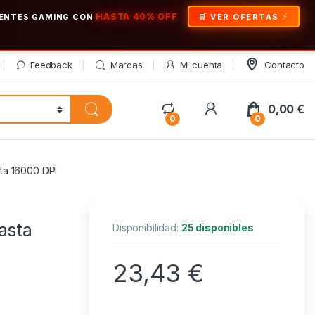
HASTA 40% OFF
ONENTES GAMING CON
🛒 VER OFERTAS
Feedback
Marcas
Mi cuenta
Contacto
My Account
0,00
€
0
0
ta 16000 DPI
asta
Disponibilidad:
25 disponibles
23,43
€