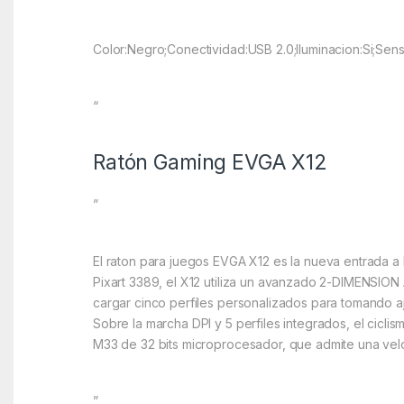
Color:Negro;Conectividad:USB 2.0;Iluminacion:Si;Se
“
Ratón Gaming EVGA X12
”
El raton para juegos EVGA X12 es la nueva entrada a
Pixart 3389, el X12 utiliza un avanzado 2-DIMENSIO
cargar cinco perfiles personalizados para tomando aj
Sobre la marcha DPI y 5 perfiles integrados, el cicl
M33 de 32 bits microprocesador, que admite una vel
”