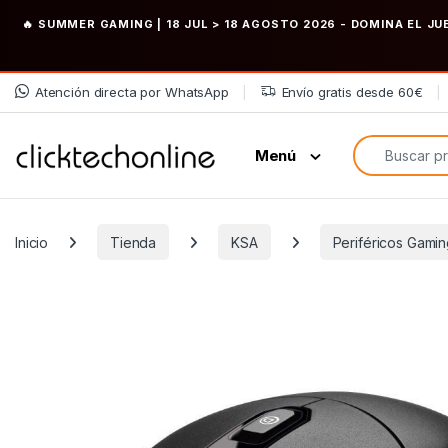
🔥 SUMMER GAMING | 18 JUL > 18 AGOSTO 2026
- DOMINA EL JU
Saltar a la navegación
Saltar al contenido
Atención directa por WhatsApp
Envío gratis desde 60€
Búsqueda de
Menú
Inicio
Tienda
KSA
Periféricos Gami