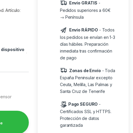
Envío GRATIS
-
Pedidos superiores a 60€
. Artículo:
→ Península
Envío RÁPIDO
- Todos
los pedidos se envían en 1-3
días hábiles. Preparación
o
dispositivo
inmediata tras confirmación
de pago
Zonas de Envío
- Toda
España Peninsular excepto
Ceuta, Melilla, Las Palmas y
Santa Cruz de Tenerife
Sensor
Pago SEGURO
-
Certificados SSL y HTTPS.
Protección de datos
de
garantizada