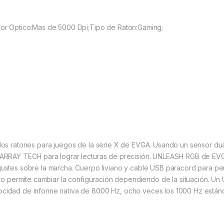
nsor Optico:Mas de 5000 Dpi;Tipo de Raton:Gaming;
 los ratones para juegos de la serie X de EVGA. Usando un sensor d
N ARRAY TECH para lograr lecturas de precisión. UNLEASH RGB de EVGA
ustes sobre la marcha. Cuerpo liviano y cable USB paracord para per
ismo permite cambiar la configuración dependiendo de la situación. U
ocidad de informe nativa de 8000 Hz, ocho veces los 1000 Hz estánd