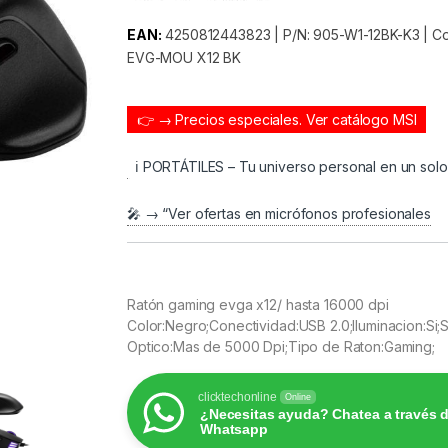
EAN:
4250812443823 | P/N: 905-W1-12BK-K3 | Cod
EVG-MOU X12 BK
👉 → Precios especiales.
Ver catálogo MSI
ℹ️ PORTÁTILES – Tu universo personal en un sol
🎤 → “Ver ofertas en micrófonos profesionales
Ratón gaming evga x12/ hasta 16000 dpi
Color:Negro;Conectividad:USB 2.0;Iluminacion:Si;
Optico:Mas de 5000 Dpi;Tipo de Raton:Gaming;
clicktechonline
Online
¿Necesitas ayuda? Chatea a través 
Whatsapp