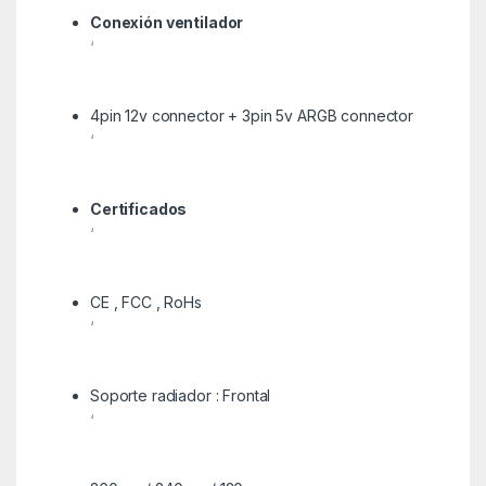
Conexión ventilador
‘
4pin 12v connector + 3pin 5v ARGB connector
‘
Certificados
‘
CE , FCC , RoHs
‘
Soporte radiador : Frontal
‘