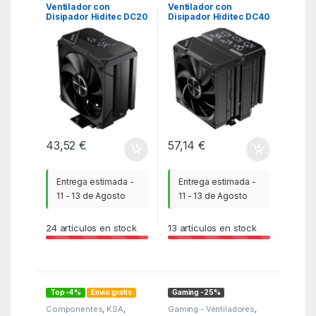
Ventilador con
Ventilador con
Disipador Hiditec DC20
Disipador Hiditec DC40
Pro/ 12cm
Pro/ 12cm
43,52
€
57,14
€
Entrega estimada -
Entrega estimada -
11 - 13 de Agosto
11 - 13 de Agosto
24
artículos en stock
13
artículos en stock
Top -4%
Envío gratis
Gaming -25%
Componentes
,
KSA
,
Gaming - Ventiladores
,