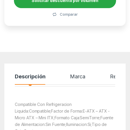
Solicitar descuento por volumen
Alternative:
Comparar
Descripción
Marca
Reseñas
Compatible Con Refrigeracion
Liquida:Compatible;Factor de Forma:E-ATX – ATX -
Micro ATX – Mini ITX;Formato Caja:SemiTorre;Fuente
de Alimentacion:Sin Fuente;Iluminacion:Si;Tipo de