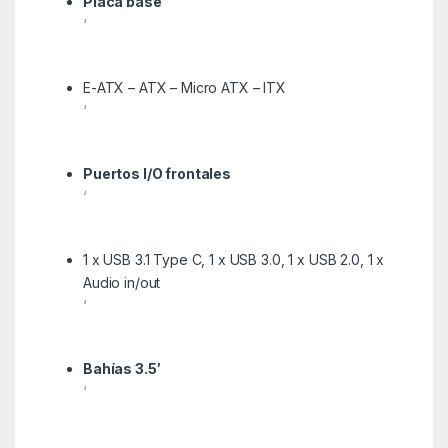
Placa base
‘
E-ATX – ATX – Micro ATX – ITX
‘
Puertos I/O frontales
‘
1 x USB 3.1 Type C, 1 x USB 3.0, 1 x USB 2.0, 1 x
Audio in/out
‘
Bahías 3.5′
‘