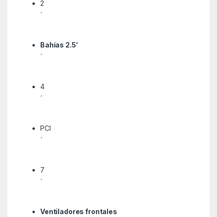
2
‘
Bahías 2.5′
‘
4
‘
PCI
‘
7
‘
Ventiladores frontales