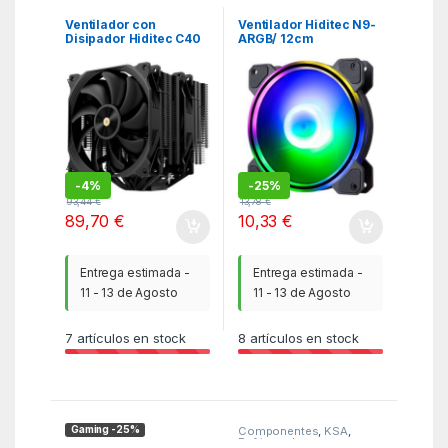
Refrigeradores
KSA
,
Periféricos Gaming
Ventilador con
Ventilador Hiditec N9-
Disipador Hiditec C40
ARGB/ 12cm
Pro/ 14cm
-
4%
-
25%
93,44
€
13,78
€
89,70
€
10,33
€
Entrega estimada -
Entrega estimada -
11 - 13 de Agosto
11 - 13 de Agosto
7
artículos en stock
8
artículos en stock
Gaming -25%
Componentes
,
KSA
,
Refrigeradores