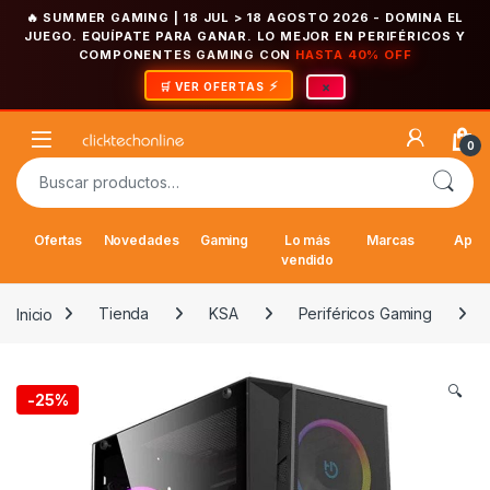
🔥 SUMMER GAMING | 18 JUL > 18 AGOSTO 2026
- DOMINA EL
JUEGO. EQUÍPATE PARA GANAR. LO MEJOR EN PERIFÉRICOS Y
COMPONENTES GAMING CON
HASTA 40% OFF
×
🛒 VER OFERTAS
Saltar a la navegación
Saltar al contenido
Open
0
Buscar por:
Ofertas
Novedades
Gaming
Lo más
Marcas
Appl
vendido
Inicio
Tienda
KSA
Periféricos Gaming
🔍
-
25%