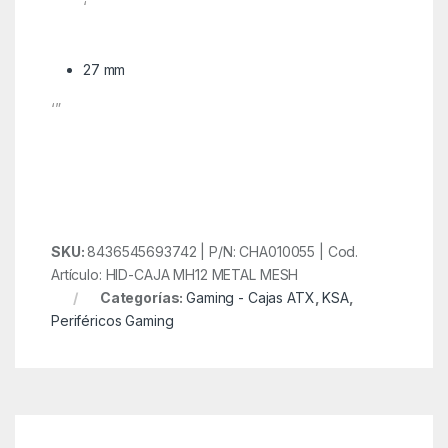
‘
27 mm
‘”
SKU:
8436545693742 | P/N: CHA010055 | Cod.
Artículo: HID-CAJA MH12 METAL MESH
Categorías:
Gaming - Cajas ATX
,
KSA
,
Periféricos Gaming