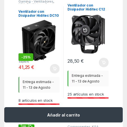
Gaming - Ventiladores
,
KSA
,
Periféricos Gaming
Ventilador con
Disipador Hiditec C12
Ventilador con
PWM/ 12cm
Disipador Hiditec DC10
Pro/ 12cm
-
25%
28,50
€
54,99
€
41,25
€
Entrega estimada -
11 - 13 de Agosto
Entrega estimada -
11 - 13 de Agosto
25
artículos en stock
8
artículos en stock
Añadir al carrito
Top -3%
Componentes
,
KSA
,