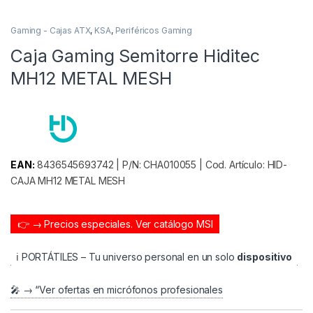
Gaming - Cajas ATX
,
KSA
,
Periféricos Gaming
Caja Gaming Semitorre Hiditec
MH12 METAL MESH
EAN:
8436545693742 | P/N: CHA010055 | Cod. Artículo: HID-
CAJA MH12 METAL MESH
👉 → Precios especiales.
Ver catálogo MSI
ℹ️ PORTÁTILES – Tu universo personal en un solo
dispositivo
🎤 → “Ver ofertas en micrófonos profesionales