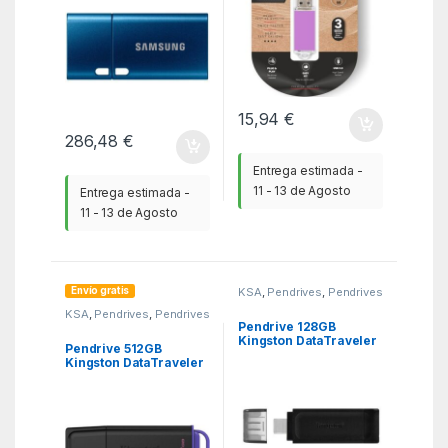
15,94
€
286,48
€
Entrega estimada -
11 - 13 de Agosto
Entrega estimada -
11 - 13 de Agosto
Envío gratis
KSA
,
Pendrives
,
Pendrives
KSA
,
Pendrives
,
Pendrives
Pendrive 128GB
Kingston DataTraveler
Pendrive 512GB
70 USB Tipo-C
Kingston DataTraveler
Exodia Gen2 USB 3.2