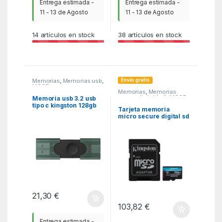
Entrega estimada -
Entrega estimada -
11 - 13 de Agosto
11 - 13 de Agosto
14
artículos en stock
38
artículos en stock
Envío gratis
Memorias
,
Memorias usb
,
MGSR
Memorias
,
Memorias
secure digital (sd)
,
MGSR
Memoria usb 3.2 usb
tipo c kingston 128gb
Tarjeta memoria
datatraveler duo
micro secure digital sd
xc 256gb kingston
canvas go! plus clase
10 uhs – i u3 +
adaptador sd
21,30
€
103,82
€
Entrega estimada -