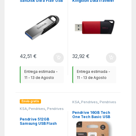
SanDisk Ultra Flair USB
Kingston DataTraveler
3.0
Exodia M USB 3.2
42,51
€
32,92
€
Entrega estimada -
Entrega estimada -
11 - 13 de Agosto
11 - 13 de Agosto
Envío gratis
KSA
,
Pendrives
,
Pendrives
KSA
,
Pendrives
,
Pendrives
Pendrive 16GB Tech
One Tech Basic USB
Pendrive 512GB
2.0/ Púrpura Claro
Samsung USB Flash
Drive Tipo-C USB 3.2