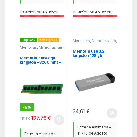
18
artículos en stock
18
artículos en stock
Top -8%
Envío gratis
Memorias
,
Memorias usb
,
MGSR
Memorias
,
Memorias ram
,
MGSR
Memoria usb 3.2
kingston 128 gb
Memoria ddr4 8gb
datatraveler kyson
kingston – 3200 mhz –
pc4 – 25600 – cl22
dimm – no ecc
-
8%
34,61
€
107,76
€
117,13
€
Entrega estimada -
11 - 13 de Agosto
Entrega estimada -