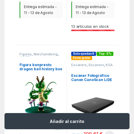
Entrega estimada -
Entrega estimada -
11 - 13 de Agosto
11 - 13 de Agosto
13
artículos en stock
Solo quedan 9
Top -5%
Figuras
,
Merchandising
,
MGSR
Envío gratis
Figura banpresto
Escaners
,
Escaners
,
KSA
dragon ball history box
shenron 11cm
Escáner Fotográfico
Canon CanoScan LiDE
400
Añadir al carrito
43,92
€
-
5%
109,61
€