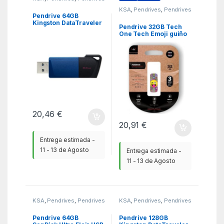
KSA
,
Pendrives
,
Pendrives
Pendrive 64GB
Kingston DataTraveler
Pendrive 32GB Tech
Exodia M USB 3.2
One Tech Emoji guiño
USB 2.0
20,46
€
20,91
€
Entrega estimada -
11 - 13 de Agosto
Entrega estimada -
11 - 13 de Agosto
KSA
,
Pendrives
,
Pendrives
KSA
,
Pendrives
,
Pendrives
Pendrive 64GB
Pendrive 128GB