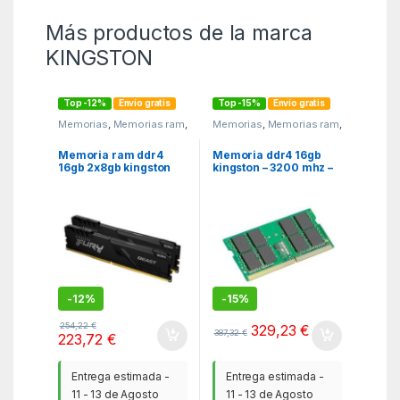
Más productos de la marca
KINGSTON
Top -12%
Envío gratis
Top -15%
Envío gratis
Memorias
,
Memorias ram
,
Memorias
,
Memorias ram
,
MGSR
MGSR
Memoria ram ddr4
Memoria ddr4 16gb
16gb 2x8gb kingston
kingston – 3200 mhz –
hiperx fury blak
pc4 – 25600 – cl22 – so
gaming – 3200 mhz –
– dimm – no ecc
pc4 – 25600 – cl16
dimm
-
12%
-
15%
254,22
€
329,23
€
387,32
€
223,72
€
Entrega estimada -
Entrega estimada -
11 - 13 de Agosto
11 - 13 de Agosto