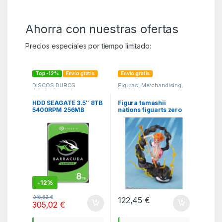
Ahorra con nuestras ofertas
Precios especiales por tiempo limitado:
Top -12%
Envío gratis
Envío gratis
DISCOS DUROS
Figuras
,
Merchandising
,
INTERNOS
,
SCE
MGSR
HDD SEAGATE 3.5″ 8TB
Figura tamashii
5400RPM 256MB
nations figuarts zero
SATA3 BARRACUDA
one piece nami
lightning blast ver.
extra battle 17cm
-
12%
346,62
€
122,45
€
305,02
€