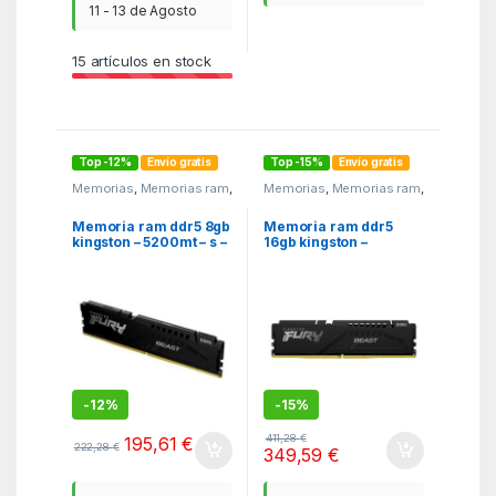
11 - 13 de Agosto
15
artículos en stock
Top -12%
Envío gratis
Top -15%
Envío gratis
Memorias
,
Memorias ram
,
Memorias
,
Memorias ram
,
MGSR
MGSR
Memoria ram ddr5 8gb
Memoria ram ddr5
kingston – 5200mt – s –
16gb kingston –
pc5 – 41600 – fury
6000mt – s – fury beast
beast – cl38 – 1.25v
– cl36 – negro
-
12%
-
15%
411,28
€
195,61
€
222,28
€
349,59
€