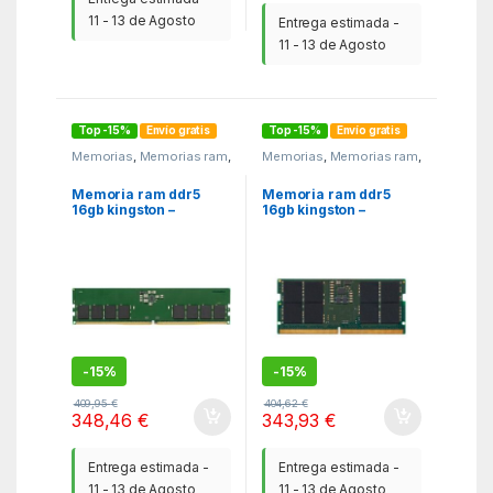
11 - 13 de Agosto
Entrega estimada -
11 - 13 de Agosto
Top -15%
Envío gratis
Top -15%
Envío gratis
Memorias
,
Memorias ram
,
Memorias
,
Memorias ram
,
MGSR
MGSR
Memoria ram ddr5
Memoria ram ddr5
16gb kingston –
16gb kingston –
5600mhz – pc5 –
5600mhz – pc5 –
44800 – cl46
44800 – sodimm – cl46
– 1.1v
-
15%
-
15%
409,95
€
404,62
€
348,46
€
343,93
€
Entrega estimada -
Entrega estimada -
11 - 13 de Agosto
11 - 13 de Agosto