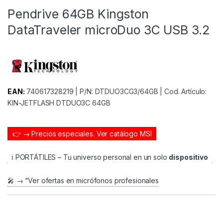
Pendrive 64GB Kingston
DataTraveler microDuo 3C USB 3.2
EAN:
740617328219 | P/N: DTDUO3CG3/64GB | Cod. Artículo:
KIN-JETFLASH DTDUO3C 64GB
👉 → Precios especiales.
Ver catálogo MSI
ℹ️ PORTÁTILES – Tu universo personal en un solo
dispositivo
🎤 → “Ver ofertas en micrófonos profesionales