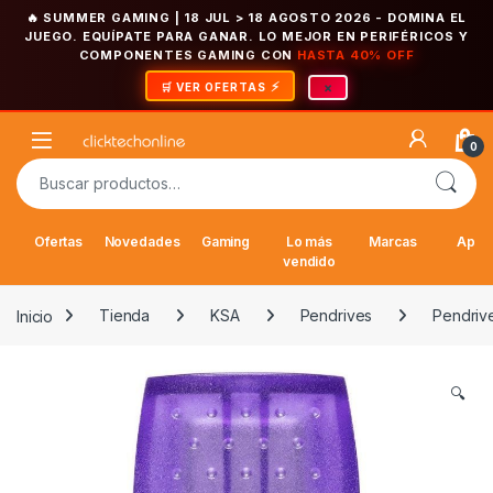
🔥 SUMMER GAMING | 18 JUL > 18 AGOSTO 2026
- DOMINA EL
JUEGO. EQUÍPATE PARA GANAR. LO MEJOR EN PERIFÉRICOS Y
COMPONENTES GAMING CON
HASTA 40% OFF
×
🛒 VER OFERTAS
Saltar a la navegación
Saltar al contenido
Open
0
Buscar por:
Ofertas
Novedades
Gaming
Lo más
Marcas
Appl
vendido
Inicio
Tienda
KSA
Pendrives
Pendriv
🔍