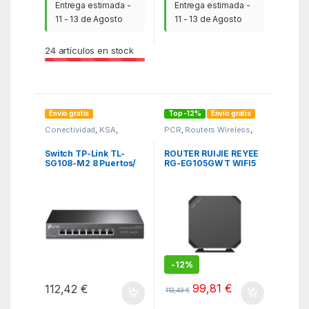
Entrega estimada -
Entrega estimada -
11 - 13 de Agosto
11 - 13 de Agosto
24
artículos en stock
Envío gratis
Top -12%
Envío gratis
Conectividad
,
KSA
,
PCR
,
Routers Wireless
,
Switchs
Routers y Modems
Switch TP-Link TL-
ROUTER RUIJIE REYEE
SG108-M2 8 Puertos/
RG-EG105GW T WIFI5
RJ-45/ 2.5Gbps
GIGABIT 4p CLOUD
-
12%
99,81
€
112,42
€
113,43
€