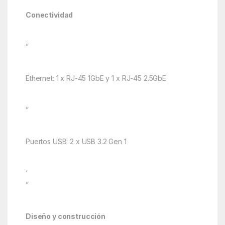
Conectividad
”
Ethernet: 1 x RJ-45 1GbE y 1 x RJ-45 2.5GbE
”
Puertos USB: 2 x USB 3.2 Gen 1
‘
”
Diseño y construcción