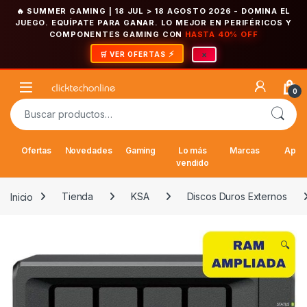
🔥 SUMMER GAMING | 18 JUL > 18 AGOSTO 2026
- DOMINA EL
JUEGO. EQUÍPATE PARA GANAR. LO MEJOR EN PERIFÉRICOS Y
COMPONENTES GAMING CON
HASTA 40% OFF
×
🛒 VER OFERTAS
Saltar a la navegación
Saltar al contenido
Open
0
Buscar por:
Ofertas
Novedades
Gaming
Lo más
Marcas
Appl
vendido
Inicio
Tienda
KSA
Discos Duros Externos
🔍