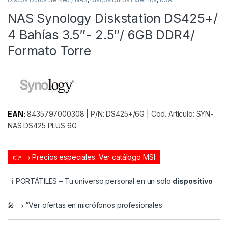
NAS Synology Diskstation DS425+/
4 Bahías 3.5″- 2.5″/ 6GB DDR4/
Formato Torre
EAN:
8435797000308 | P/N: DS425+/6G | Cod. Artículo: SYN-
NAS DS425 PLUS 6G
👉 → Precios especiales.
Ver catálogo MSI
ℹ️ PORTÁTILES – Tu universo personal en un solo
dispositivo
🎤 → “Ver ofertas en micrófonos profesionales