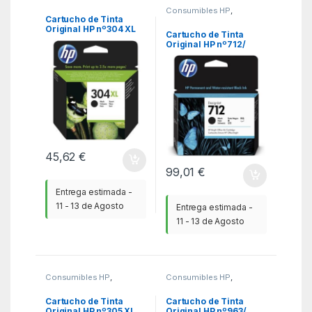
Consumibles Originales
,
Consumibles HP
,
KSA
Consumibles Originales
,
Cartucho de Tinta
KSA
Original HP nº304 XL
Cartucho de Tinta
Alta Capacidad/ Negro
Original HP nº712/
Negro
45,62
€
99,01
€
Entrega estimada -
11 - 13 de Agosto
Entrega estimada -
11 - 13 de Agosto
Consumibles HP
,
Consumibles HP
,
Consumibles Originales
,
Consumibles Originales
,
KSA
KSA
Cartucho de Tinta
Cartucho de Tinta
Original HP nº305 XL
Original HP nº963/