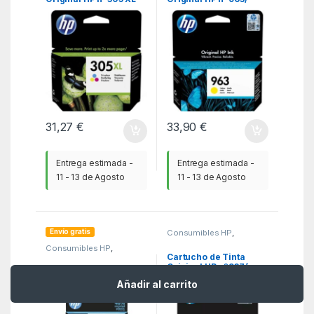
Alta Capacidad/
Amarillo
Tricolor
31,27
€
33,90
€
Entrega estimada -
Entrega estimada -
11 - 13 de Agosto
11 - 13 de Agosto
Envío gratis
Consumibles HP
,
Consumibles Originales
,
Consumibles HP
,
KSA
Consumibles Originales
,
Cartucho de Tinta
KSA
Original HP nº937/
Cartucho de Tinta
Cian
Original HP nº953
Añadir al carrito
Multipack/ Cian/
Magenta/ Amarillo/
Negro