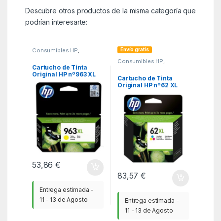
Descubre otros productos de la misma categoría que
podrían interesarte:
Envío gratis
Consumibles HP
,
Consumibles Originales
,
Consumibles HP
,
KSA
Consumibles Originales
,
Cartucho de Tinta
KSA
Original HP nº963 XL
Cartucho de Tinta
Alta Capacidad/
Original HP nº62 XL
Amarillo
Alta Capacidad/
Tricolor
53,86
€
83,57
€
Entrega estimada -
11 - 13 de Agosto
Entrega estimada -
11 - 13 de Agosto