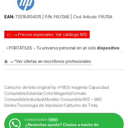
EAN:
725184104015 | P/N: F6U13AE | Cod. Artículo: F6U13A
👉 → Precios especiales.
Ver catálogo MSI
ℹ️ PORTÁTILES – Tu universo personal en un solo
dispositivo
🎤 → “Ver ofertas en micrófonos profesionales
Cartucho de tinta original hp nº953/ magenta Capacidad
Consumible:Estandar;Color:Magenta;Formato
Consumible:Individual;Modelo Consumible:950 – 990
Series;Tecnologia de Impresion:Cartucho de Tinta;
clicktechonline
Online
¿Necesitas ayuda? Chatea a través de