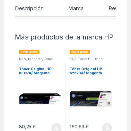
Descripción
Marca
Reseñas
Más productos de la marca HP
Envío gratis
Envío gratis
KSA
,
Toner HP
,
Toner
KSA
,
Toner HP
,
Toner
Original
Original
Tóner Original HP
Tóner Original HP
nº117A/ Magenta
nº220A/ Magenta
80,25
€
160,93
€