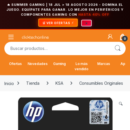
🔥 SUMMER GAMING | 18 JUL > 18 AGOSTO 2026
- DOMINA EL
JUEGO. EQUÍPATE PARA GANAR. LO MEJOR EN PERIFÉRICOS Y
COMPONENTES GAMING CON
HASTA 40% OFF
×
🛒 VER OFERTAS
Saltar a la navegación
Saltar al contenido
Open
0
Buscar por:
Ofertas
Novedades
Gaming
Lo más
Marcas
Appl
vendido
Inicio
Tienda
KSA
Consumibles Originales
🔍