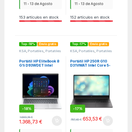
11 - 13 de Agosto
11 - 13 de Agosto
153
artículos en stock
152
artículos en stock
Top -18%
Envío gratis
Top -17%
Envío gratis
KSA
,
Portatiles
,
Portatiles
KSA
,
Portatiles
,
Portatiles
Portátil HP EliteBook 8
Portátil HP 250R G10
G1i D93WDET Intel
D31VWAT Intel Core 5-
Core Ultra 7-256V/
120U/ 16GB/ 512GB
16GB/ 512GB SSD/ 14″/
SSD/ 15.6″/ Sin Sistema
Win11 Pro
Operativo
-
18%
-
17%
1.669,18
€
653,53
€
787,40
€
1.368,73
€