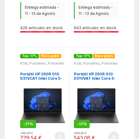
Entrega estimada -
Entrega estimada -
11 - 13 de Agosto
11 - 13 de Agosto
426
artículos en stock
643
artículos en stock
Top -17%
Envío gratis
Top -17%
Envío gratis
KSA
,
Portatiles
,
Portatiles
KSA
,
Portatiles
,
Portatiles
Portátil HP 250R G10
Portátil HP 250R G10
D31VCAT Intel Core 5-
D31VVAT Intel Core 3-
120U/ 24GB/ 1TB SSD/
100U/ 8GB/ 512GB SSD/
15.6″/ Win11
15.6″/ Win11
-
17%
-
17%
939,20
€
654,30
€
779,54
€
543,06
€