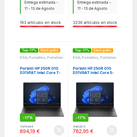
Entrega estimada -
Entrega estimada -
11 - 13 de Agosto
11 - 13 de Agosto
193
artículos en stock
3236
artículos en stock
Top -17%
Envío gratis
Top -17%
Envío gratis
KSA
,
Portatiles
,
Portatiles
KSA
,
Portatiles
,
Portatiles
Portátil HP 250R G10
Portátil HP 250R G10
D31VFAT Intel Core 7-
D31V9AT Intel Core 5-
150U/ 16GB/ 1TB SSD/
120U/ 16GB/ 1TB SSD/
15.6″/ Win11
15.6″/ Win11
-
17%
-
17%
1.077,34
€
943,32
€
894,19
€
782,95
€