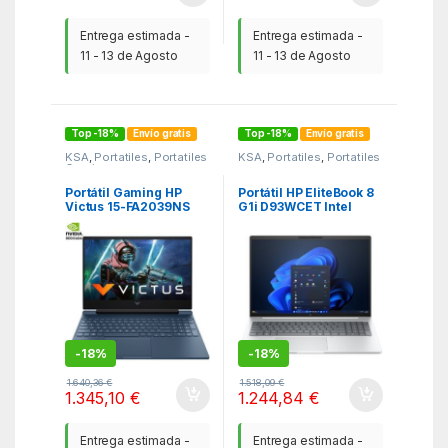
Entrega estimada -
Entrega estimada -
11 - 13 de Agosto
11 - 13 de Agosto
Top -18%
Envío gratis
Top -18%
Envío gratis
KSA
,
Portatiles
,
Portatiles
KSA
,
Portatiles
,
Portatiles
Gaming
Portátil Gaming HP
Portátil HP EliteBook 8
Victus 15-FA2039NS
G1i D93WCET Intel
Intel Core 7-240H/
Core Ultra 5-226V/
16GB/ 1TB SSD/
16GB/ 512GB SSD/ 16″/
GeForce RTX 5060/
Win11 Pro
15.6″/ Sin Sistema
Operativo
-
18%
-
18%
1.640,36
€
1.518,09
€
1.345,10
€
1.244,84
€
Entrega estimada -
Entrega estimada -