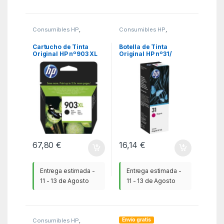
Consumibles HP
,
Consumibles HP
,
Consumibles Originales
,
Consumibles Originales
,
KSA
KSA
Cartucho de Tinta
Botella de Tinta
Original HP nº903 XL
Original HP nº31/
Alta Capacidad/ Negro
Magenta
67,80
€
16,14
€
Entrega estimada -
Entrega estimada -
11 - 13 de Agosto
11 - 13 de Agosto
Envío gratis
Consumibles HP
,