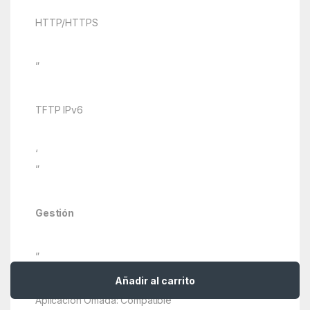
HTTP/HTTPS
”
TFTP IPv6
‘
”
Gestión
”
Añadir al carrito
Aplicación Omada: Compatible