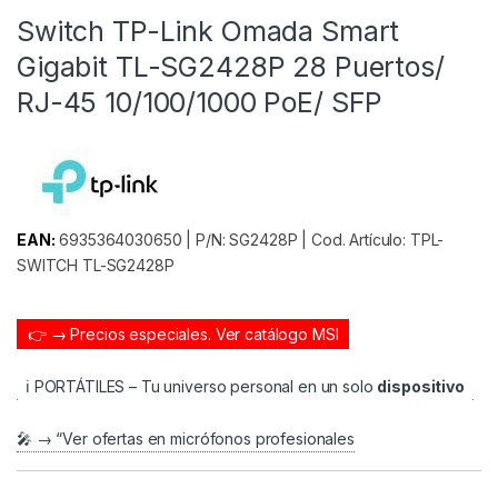
Switch TP-Link Omada Smart
Gigabit TL-SG2428P 28 Puertos/
RJ-45 10/100/1000 PoE/ SFP
EAN:
6935364030650 | P/N: SG2428P | Cod. Artículo: TPL-
SWITCH TL-SG2428P
👉 → Precios especiales.
Ver catálogo MSI
ℹ️ PORTÁTILES – Tu universo personal en un solo
dispositivo
🎤 → “Ver ofertas en micrófonos profesionales