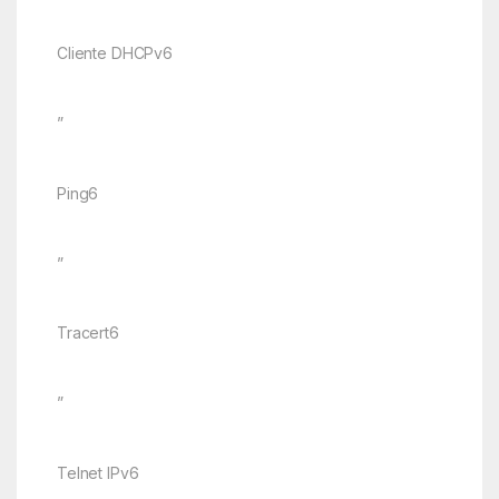
Cliente DHCPv6
”
Ping6
”
Tracert6
”
Telnet IPv6