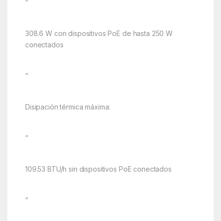
”
308.6 W con dispositivos PoE de hasta 250 W
conectados
”
Disipación térmica máxima:
”
109.53 BTU/h sin dispositivos PoE conectados
”