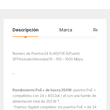
Descripción
Marca
Reseñas
Numero de Puertos:24 RJ45;POE:Si;Puerto
SFP:Incluido;Velocidad:10 – 100 – 1000 Mbps;
“
Rendimiento PoE+ de hasta 250W
: puertos PoE +
compatibles con 24 × 802.3at / af con una fuente de
alimentación total de 250 W *.
‘ Puertos Gigabit completos: los puertos PoE + de 24