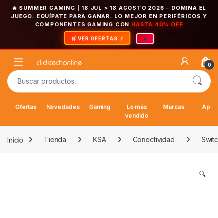
🔥 SUMMER GAMING | 18 JUL > 18 AGOSTO 2026
- DOMINA EL
JUEGO. EQUÍPATE PARA GANAR. LO MEJOR EN PERIFÉRICOS Y
COMPONENTES GAMING CON
HASTA 40% OFF
×
🛒 VER OFERTAS
Saltar a la navegación
Saltar al contenido
Open
0
Buscar por:
Ofertas
Novedades
Gaming
Lo más
Marcas
Appl
vendido
Inicio
Tienda
KSA
Conectividad
Swit
🔍