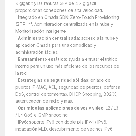
× gigabit y las ranuras SFP de 4 × gigabit
proporcionan conexiones de alta velocidad.
‘ Integrado en Omada SDN: Zero-Touch Provisioning
(ZTP) **, Administración centralizada en la nube y
Monitorización inteligente.
‘
Administración centralizada
: acceso a la nube y
aplicación Omada para una comodidad y
administración fáciles.
‘
Enrutamiento estático
: ayuda a enrutar el tráfico
interno para un uso más eficiente de los recursos de
la red.
‘
Estrategias de seguridad sólidas
: enlace de
puertos IP-MAC, ACL, seguridad de puertos, defensa
DoS, control de tormentas, DHCP Snooping, 802.1X,
autenticación de radio y más.
‘
Optimice las aplicaciones de voz y video
: L2 / L3
/ L4 QoS e IGMP snooping.
‘
IPv6
: soporte IPv6 con doble pila IPv4 / IPv6,
indagación MLD, descubrimiento de vecinos IPv6.
‘