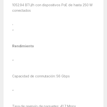
1052.94 BTU/h con dispositivos PoE de hasta 250 W
conectados
‘
”
Rendimiento
”
Capacidad de conmutación: 56 Gbps
”
Tasa de reenvío de paquetes: 41.7 Mpps