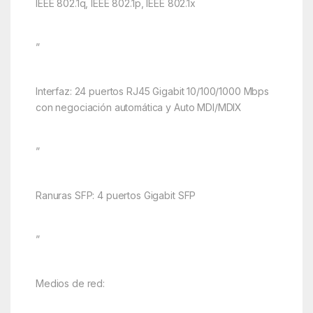
IEEE 802.1q, IEEE 802.1p, IEEE 802.1x
”
Interfaz: 24 puertos RJ45 Gigabit 10/100/1000 Mbps
con negociación automática y Auto MDI/MDIX
”
Ranuras SFP: 4 puertos Gigabit SFP
”
Medios de red: