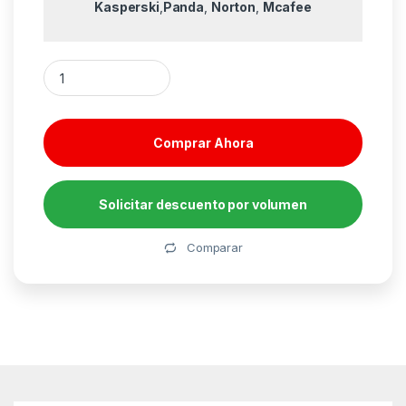
Kasperski
,
Panda
,
Norton
,
Mcafee
Tarjeta Gráfica Gigabyte GeForce RTX 5050 D6 8G/ 8GB GDD
Comprar Ahora
Solicitar descuento por volumen
Alternative:
Comparar