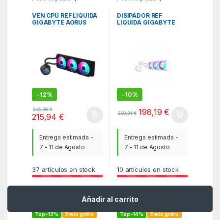
Refrigeración
,
WBR
Refrigeración
,
WBR
VEN CPU REF LIQUIDA
DISIPADOR REF
GIGABYTE AORUS
LIQUIDA GIGABYTE
WATERFORCE X
AORUS WATERFORCE X
-
12%
-
10%
245,38
€
198,19
€
220,21
€
215,94
€
Entrega estimada -
Entrega estimada -
7 - 11 de Agosto
7 - 11 de Agosto
37
artículos en stock
10
artículos en stock
Añadir al carrito
Top -12%
Envío gratis
Top -14%
Envío gratis