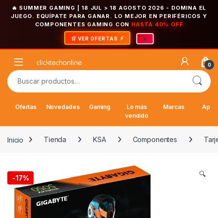
🔥 SUMMER GAMING | 18 JUL > 18 AGOSTO 2026
- DOMINA EL
JUEGO. EQUÍPATE PARA GANAR. LO MEJOR EN PERIFÉRICOS Y
COMPONENTES GAMING CON
HASTA 40% OFF
×
🛒 VER OFERTAS
Saltar a la navegación
Saltar al contenido
Open
0
Buscar por:
Ofertas
Novedades
Gaming
Lo más
Marcas
Appl
vendido
Inicio
Tienda
KSA
Componentes
Tarj
🔍
-
17%