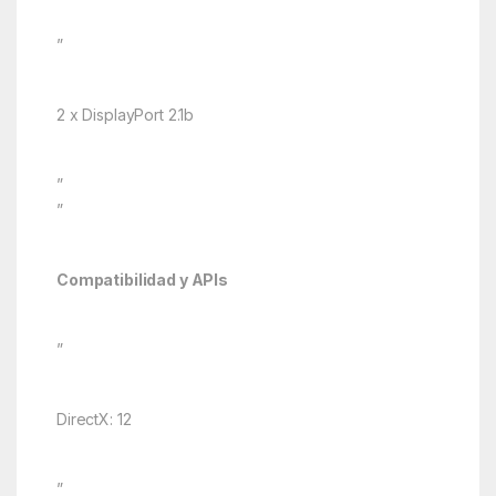
”
2 x DisplayPort 2.1b
”
”
Compatibilidad y APIs
”
DirectX: 12
”