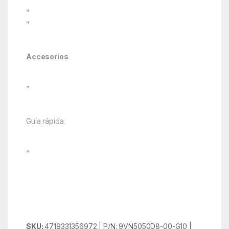
”
”
Accesorios
”
Guía rápida
“
SKU:
4719331356972 | P/N: 9VN5050D8-00-G10 |