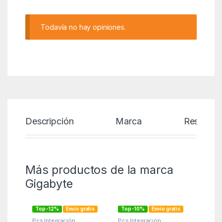
Todavía no hay opiniones.
Descripción
Marca
Reseñas
Más productos de la marca
Gigabyte
Top -12%
Envío gratis
Top -10%
Envío gratis
Pcs Integración
,
Pcs Integración
,