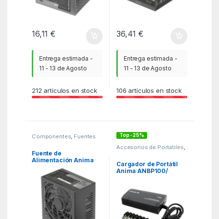
16,11
€
36,41
€
Entrega estimada -
Entrega estimada -
11 - 13 de Agosto
11 - 13 de Agosto
212
artículos en stock
106
artículos en stock
Top -25%
Componentes
,
Fuentes
de alimentacion
,
KSA
Accesorios de Portatiles
,
Cargadores de Portatil
,
Fuente de
KSA
Alimentación Anima
Cargador de Portátil
APSIII850/ 850W/
Anima ANBP100/
Ventilador 12cm
1xUSB/ 100W/ Manual/
8 Conectores/ Voltaje
12-24V