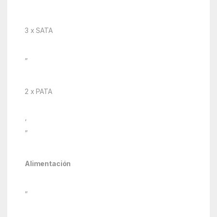
3 x SATA
”
2 x PATA
‘
”
Alimentación
”