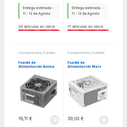
Entrega estimada -
Entrega estimada -
11 - 13 de Agosto
11 - 13 de Agosto
24
artículos en stock
17
artículos en stock
Componentes
,
Fuentes
Componentes
,
Fuentes
de alimentacion
,
KSA
de alimentacion
,
KSA
Fuente de
Fuente de
Alimentación Anima
Alimentación Mars
APIII500SI BULK
Gaming MPB550SI/
Edition/ 500W/
550W/ Ventilador
Ventilador 12cm
12cm/ 80 Plus Bronze
16,11
€
39,03
€