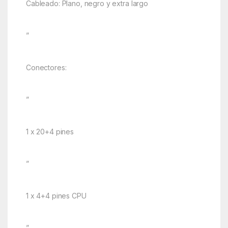
Cableado: Plano, negro y extra largo
”
Conectores:
”
1 x 20+4 pines
”
1 x 4+4 pines CPU
”