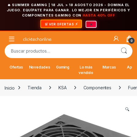
🔥 SUMMER GAMING | 18 JUL > 18 AGOSTO 2026
- DOMINA EL
JUEGO. EQUÍPATE PARA GANAR. LO MEJOR EN PERIFÉRICOS Y
COMPONENTES GAMING CON
HASTA 40% OFF
×
🛒 VER OFERTAS
Saltar a la navegación
Saltar al contenido
Open
0
Buscar por:
Ofertas
Novedades
Gaming
Lo más
Marcas
Appl
vendido
Inicio
Tienda
KSA
Componentes
Fuen
🔍