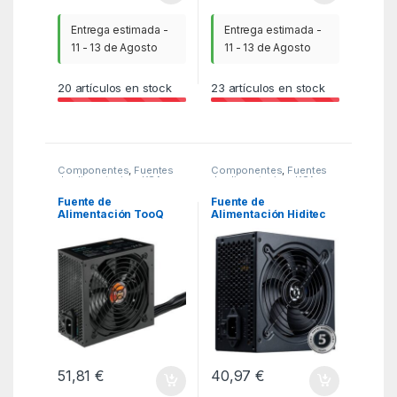
Entrega estimada -
Entrega estimada -
11 - 13 de Agosto
11 - 13 de Agosto
20
artículos en stock
23
artículos en stock
Componentes
,
Fuentes
Componentes
,
Fuentes
de alimentacion
,
KSA
de alimentacion
,
KSA
Fuente de
Fuente de
Alimentación TooQ
Alimentación Hiditec
TQHELIOS-750SP/
RL550/ 550W/
750W/ Ventilador
Ventilador 12cm/ 80
12cm/ 80 Plus Bronze
Plus Bronze
51,81
€
40,97
€