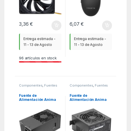
3,36
€
6,07
€
Entrega estimada -
Entrega estimada -
11 - 13 de Agosto
11 - 13 de Agosto
96
artículos en stock
Componentes
,
Fuentes
Componentes
,
Fuentes
de alimentacion
,
KSA
de alimentacion
,
KSA
Fuente de
Fuente de
Alimentación Anima
Alimentación Anima
APTII500P/ 500W/
APB550/ 550W/
Ventilador 8cm
Ventilador 12cm/ 80
Plus Bronze