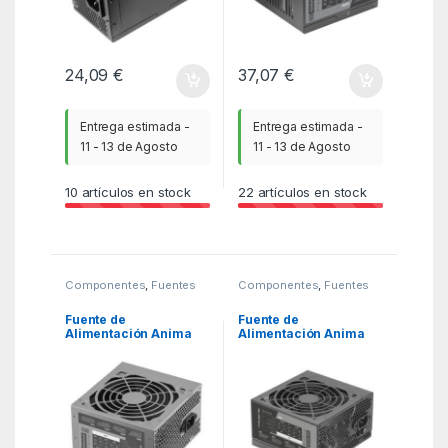
24,09
€
37,07
€
Entrega estimada -
Entrega estimada -
11 - 13 de Agosto
11 - 13 de Agosto
10
artículos en stock
22
artículos en stock
Componentes
,
Fuentes
Componentes
,
Fuentes
de alimentacion
,
KSA
de alimentacion
,
KSA
Fuente de
Fuente de
Alimentación Anima
Alimentación Anima
APIII500SI BULK
APIII750/ 750W/
Edition/ 500W/
Ventilador 12cm
Ventilador 12cm