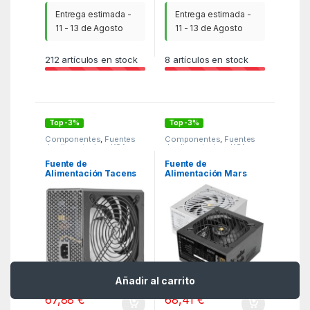
Entrega estimada -
Entrega estimada -
11 - 13 de Agosto
11 - 13 de Agosto
212
artículos en stock
8
artículos en stock
Top -3%
Top -3%
Componentes
,
Fuentes
Componentes
,
Fuentes
de alimentacion
,
KSA
de alimentacion
,
KSA
Fuente de
Fuente de
Alimentación Tacens
Alimentación Mars
Radix VII AG 700S/
Gaming MPB650PSI/
700W/ Ventilador
650W/ Ventilador
14cm/ 80 Plus Silver
12cm/ 80 Plus Gold
-
3%
-
3%
Añadir al carrito
69,99
€
70,53
€
67,88
€
68,41
€