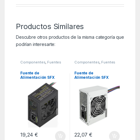
Productos Similares
Descubre otros productos de la misma categoría que
podrían interesarte:
Componentes
,
Fuentes
Componentes
,
Fuentes
de alimentacion
,
KSA
de alimentacion
,
KSA
Fuente de
Fuente de
Alimentación SFX
Alimentación SFX
Aisens ASPC-500SFX-
TooQ TQEP-500S-SFX/
SEOBK/ 500W/
500W/ Ventilador 8cm
Ventilador 8cm
19,24
€
22,07
€