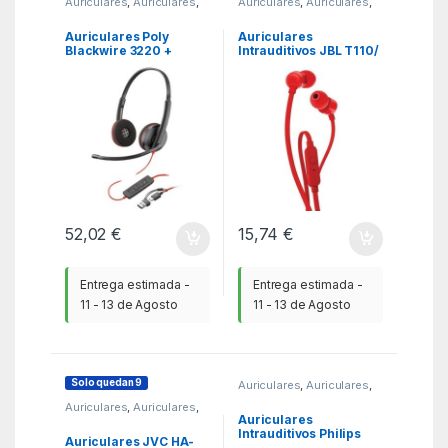
Auriculares
,
Auriculares
,
Auriculares
,
Auriculares
,
KSA
KSA
Auriculares Poly
Auriculares
Blackwire 3220 +
Intrauditivos JBL T110/
Adaptador USB-C/A/
con Micrófono/ Jack
con Micrófono/ USB
3.5/ Rojos
Tipo-C/ Bulk/ Negros
52,02
€
15,74
€
Entrega estimada -
Entrega estimada -
11 - 13 de Agosto
11 - 13 de Agosto
Solo quedan 9
Auriculares
,
Auriculares
,
KSA
Auriculares
,
Auriculares
,
KSA
Auriculares
Intrauditivos Philips
Auriculares JVC HA-
TAE1105BL/ con