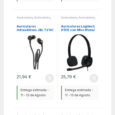
Auriculares
,
Auriculares
,
Auriculares
,
Auriculares
,
KSA
KSA
Auriculares
Auriculares Logitech
Intrauditivos JBL T210/
H151/ con Micrófono/
con Micrófono/ Jack
Jack 3.5/ Negros
3.5/ Negros
21,94
€
25,79
€
Entrega estimada -
Entrega estimada -
11 - 13 de Agosto
11 - 13 de Agosto