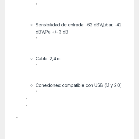
‘
Sensibilidad de entrada: -62 dBV/µbar, -42
dBV/Pa +/- 3 dB
‘
Cable: 2,4 m
‘
Conexiones: compatible con USB (1.1 y 2.0)
‘
‘
‘
“