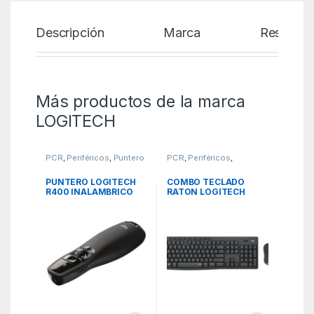
Descripción
Marca
Reseñas
Más productos de la marca
LOGITECH
PCR
,
Periféricos
,
Puntero
PCR
,
Periféricos
,
para Presentaciones
Teclados
PUNTERO LOGITECH
COMBO TECLADO
R400 INALAMBRICO
RATON LOGITECH
MK295 RF
INALAMBRICO NEGRO