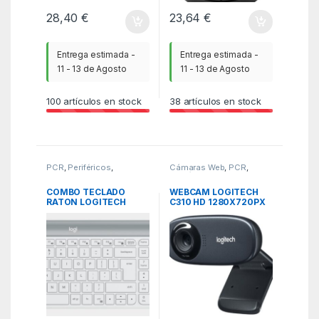
28,40
€
23,64
€
Entrega estimada -
Entrega estimada -
11 - 13 de Agosto
11 - 13 de Agosto
100
artículos en stock
38
artículos en stock
PCR
,
Periféricos
,
Cámaras Web
,
PCR
,
Teclados
Periféricos
COMBO TECLADO
WEBCAM LOGITECH
RATON LOGITECH
C310 HD 1280X720PX
MK470 RF
NEGRA
INALAMBRICO BLANCO