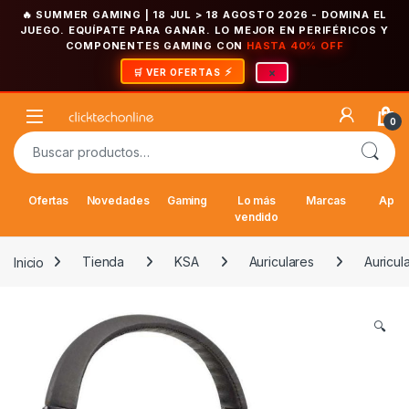
🔥 SUMMER GAMING | 18 JUL > 18 AGOSTO 2026
- DOMINA EL
JUEGO. EQUÍPATE PARA GANAR. LO MEJOR EN PERIFÉRICOS Y
COMPONENTES GAMING CON
HASTA 40% OFF
×
🛒 VER OFERTAS
Saltar a la navegación
Saltar al contenido
Open
0
Buscar por:
Ofertas
Novedades
Gaming
Lo más
Marcas
Appl
vendido
Inicio
Tienda
KSA
Auriculares
Auricul
🔍