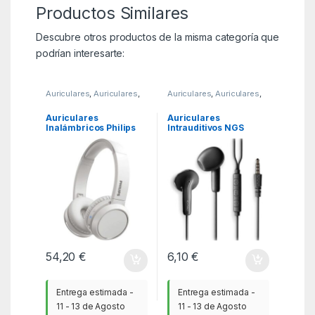
Productos Similares
Descubre otros productos de la misma categoría que
podrían interesarte:
Auriculares
,
Auriculares
,
Auriculares
,
Auriculares
,
KSA
KSA
Auriculares
Auriculares
Inalámbricos Philips
Intrauditivos NGS
TAH4205/ con
Cross Flip/ con
Micrófono/ Bluetooth/
Micrófono/ Jack 3.5/
Blancos
Negros
54,20
€
6,10
€
Entrega estimada -
Entrega estimada -
11 - 13 de Agosto
11 - 13 de Agosto