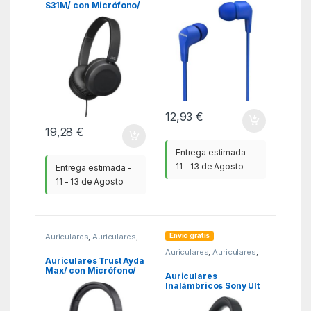
S31M/ con Micrófono/
Micrófono/ Jack 3.5/
Jack 3.5/ Negros
Azules
12,93
€
19,28
€
Entrega estimada -
11 - 13 de Agosto
Entrega estimada -
11 - 13 de Agosto
Envío gratis
Auriculares
,
Auriculares
,
KSA
Auriculares
,
Auriculares
,
KSA
Auriculares Trust Ayda
Max/ con Micrófono/
Auriculares
Jack 3.5/ Negros
Inalámbricos Sony Ult
Wear/ con Micrófono/
Bluetooth/ Negros