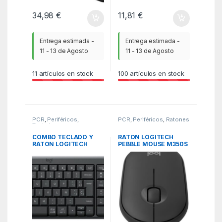
34,98
€
11,81
€
Entrega estimada -
Entrega estimada -
11 - 13 de Agosto
11 - 13 de Agosto
11
artículos en stock
100
artículos en stock
PCR
,
Periféricos
,
PCR
,
Periféricos
,
Ratones
Teclados
COMBO TECLADO Y
RATON LOGITECH
RATON LOGITECH
PEBBLE MOUSE M350S
MK250 BLUETOOTH
GRAFITO BLUETOOTH
NEGRO
PILAS