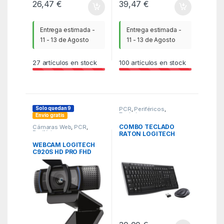
26,47
€
39,47
€
Entrega estimada -
Entrega estimada -
11 - 13 de Agosto
11 - 13 de Agosto
27
artículos en stock
100
artículos en stock
Solo quedan 9
PCR
,
Periféricos
,
Teclados
Envío gratis
COMBO TECLADO
Cámaras Web
,
PCR
,
Periféricos
RATON LOGITECH
MK270 RF
WEBCAM LOGITECH
INALAMBRICO NEGRO
C920S HD PRO FHD
1920X1080PX NEGRA