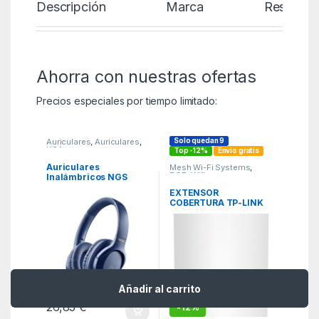
Descripción
Marca
Reseñas
Ahorra con nuestras ofertas
Precios especiales por tiempo limitado:
Solo quedan 9
Auriculares
,
Auriculares
,
KSA
Top -12%
Envío gratis
Auriculares
Mesh Wi-Fi Systems
,
PCR
,
Wifi
Inalámbricos NGS
Artica Greed/ con
EXTENSOR
Micrófono/ Bluetooth/
COBERTURA TP-LINK
Azules
A4G AX1500 WIFI 6
Añadir al carrito
26,85
€
-
12%