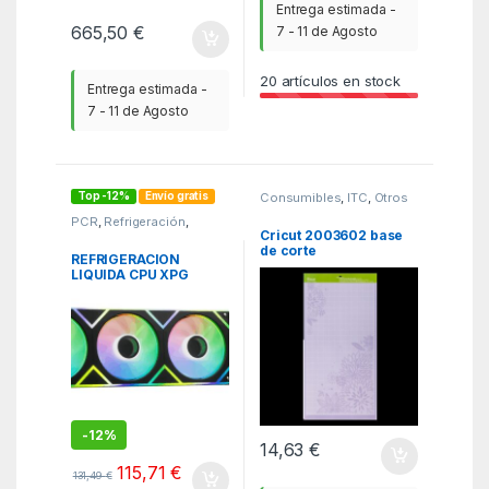
Entrega estimada -
665,50
€
7 - 11 de Agosto
20
artículos en stock
Entrega estimada -
7 - 11 de Agosto
Top -12%
Envío gratis
Consumibles
,
ITC
,
Otros
consumibles
PCR
,
Refrigeración
,
Ventiladores
Cricut 2003602 base
de corte
REFRIGERACION
LIQUIDA CPU XPG
LEVANTE II 360 ARGB
BK
-
12%
14,63
€
115,71
€
131,49
€