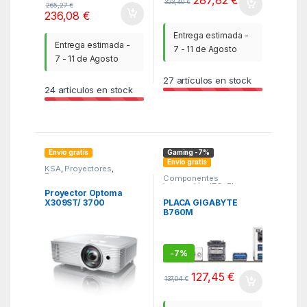
323,40
€
265,27
€
236,08
€
Entrega estimada -
Entrega estimada -
7 - 11 de Agosto
7 - 11 de Agosto
27
artículos en stock
24
artículos en stock
Envío gratis
Gaming -7%
Envío gratis
KSA
,
Proyectores
,
Proyectores
Componentes
integración
,
ITC
,
Placa
Proyector Optoma
base
PLACA GIGABYTE
X309ST/ 3700
B760M
Lúmenes/ XGA/ HDMI-
D3HP,INTEL,1700,B760
VGA/ Blanco
,4DDR5,256GB,VGA+H
DMI+DP,4SATA+2M.2,5
USB3.2,GBLAN,MATX
-
7%
127,45
€
137,04
€