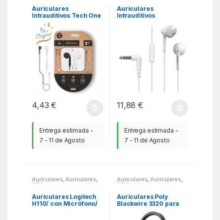
Auriculares
Auriculares
Intrauditivos Tech One
Intrauditivos
Tech earTECH B&W Be
Panasonic RP-TCM55/
Original TEC1011/ con
con Micrófono/ Jack
Micrófono/ Mini Jack
3.5/ Blancos
3.5/ Blanco y Negro
4,43
€
11,88
€
Entrega estimada -
Entrega estimada -
7 - 11 de Agosto
7 - 11 de Agosto
Auriculares
,
Auriculares
,
Auriculares
,
Auriculares
,
KSA
KSA
Auriculares Logitech
Auriculares Poly
H110/ con Micrófono/
Blackwire 3320 para
Jack 3.5/ Plateados
Microsoft Teams USB-
C + Adaptador USB-