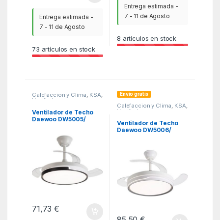
Entrega estimada -
7 - 11 de Agosto
Entrega estimada -
7 - 11 de Agosto
8
artículos en stock
73
artículos en stock
Envío gratis
Calefaccion y Clima
,
KSA
,
Ventiladores y
Calefaccion y Clima
,
KSA
,
Climatizadores
Ventiladores y
Ventilador de Techo
Climatizadores
Daewoo DW5005/
Ventilador de Techo
30W/ 3 Aspas/ 6
Daewoo DW5006/
Velocidades
30W/ 3 Aspas/ 6
Velocidades
71,73
€
85,50
€