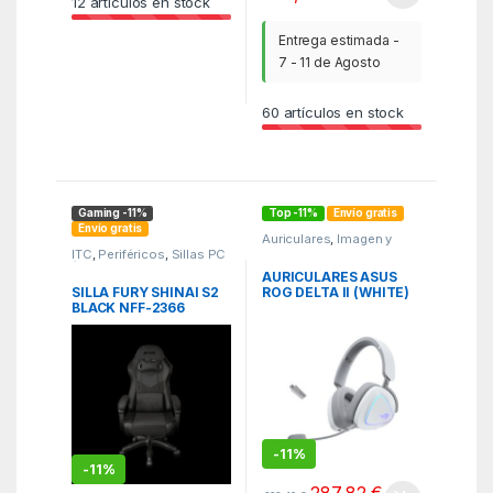
12
artículos en stock
Entrega estimada -
7 - 11 de Agosto
60
artículos en stock
Gaming -11%
Top -11%
Envío gratis
Envío gratis
Auriculares
,
Imagen y
Sonido
,
ITC
ITC
,
Periféricos
,
Sillas PC
/ Gaming
AURICULARES ASUS
SILLA FURY SHINAI S2
ROG DELTA II (WHITE)
BLACK NFF-2366
-
11%
-
11%
287,82
€