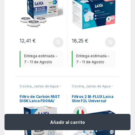
12,41
€
18,25
€
Entrega estimada -
Entrega estimada -
7 - 11 de Agosto
7 - 11 de Agosto
Cocina
,
Jarras de Agua -
Cocina
,
Jarras de Agua -
Hervidores
,
KSA
Hervidores
,
KSA
Filtro de Carbón FAST
Filtros 2 BI-FLUX Laica
DISK Laica FD06A/
Slim F2L Universal
Pack de 6 Unidades/
Compatibilidad Flown
go
Añadir al carrito