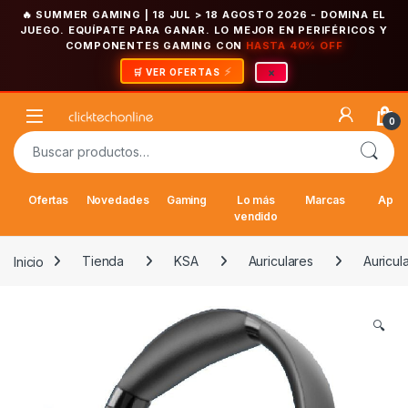
🔥 SUMMER GAMING | 18 JUL > 18 AGOSTO 2026
- DOMINA EL
JUEGO. EQUÍPATE PARA GANAR. LO MEJOR EN PERIFÉRICOS Y
COMPONENTES GAMING CON
HASTA 40% OFF
×
🛒 VER OFERTAS
Saltar a la navegación
Saltar al contenido
Open
0
Buscar por:
Ofertas
Novedades
Gaming
Lo más
Marcas
Appl
vendido
Inicio
Tienda
KSA
Auriculares
Auricul
🔍