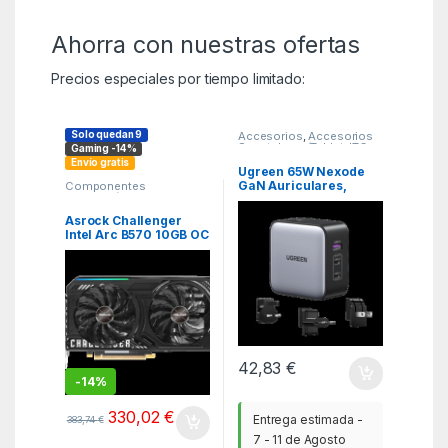
Ahorra con nuestras ofertas
Precios especiales por tiempo limitado:
Solo quedan 9
Accesorios
,
Accesorios
Smartphone/Tablet
,
ITC
Gaming -14%
Envío gratis
Ugreen 65W Nexode
GaN Auriculares,
Componentes
integración
,
ITC
,
Tarjetas
Teléfono móvil,
gráficas
Portátil, Reloj
Asrock Challenger
inteligente, Tableta
Intel Arc B570 10GB OC
Gris USB Carga rápida
GDDR6
Interior
42,83
€
-
14%
330,02
€
Entrega estimada -
383,74
€
7 - 11 de Agosto