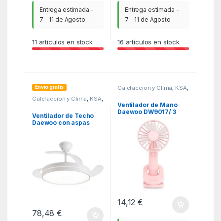
Entrega estimada -
Entrega estimada -
7 - 11 de Agosto
7 - 11 de Agosto
11
artículos en stock
16
artículos en stock
Envío gratis
Calefaccion y Clima
,
KSA
,
Ventiladores y
Calefaccion y Clima
,
KSA
,
Climatizadores
Ventiladores y
Ventilador de Mano
Climatizadores
Daewoo DW9017/ 3
Ventilador de Techo
velocidades
Daewoo con aspas
retráctiles DW5008/
30W/ 3 Aspas/ 6
Velocidades
14,12
€
78,48
€