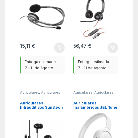
C/A/ con Micrófono/
USB Tipo-C/ Negros
15,11
€
56,47
€
Entrega estimada -
Entrega estimada -
7 - 11 de Agosto
7 - 11 de Agosto
Auriculares
,
Auriculares
,
Auriculares
,
Auriculares
,
KSA
KSA
Auriculares
Auriculares
Intrauditivos Sunstech
Inalámbricos JBL Tune
BEATC/ con
520BT/ con Micrófono/
Micrófono/ USB Tipo-
Bluetooth/ Blancos
C/ Negros