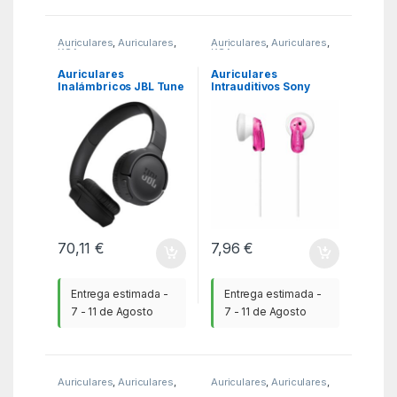
Auriculares
,
Auriculares
,
Auriculares
,
Auriculares
,
KSA
KSA
Auriculares
Auriculares
Inalámbricos JBL Tune
Intrauditivos Sony
520BT/ con Micrófono/
MDR-E9LP/ Jack 3.5/
Bluetooth/ Negros
Rosas
70,11
€
7,96
€
Entrega estimada -
Entrega estimada -
7 - 11 de Agosto
7 - 11 de Agosto
Auriculares
,
Auriculares
,
Auriculares
,
Auriculares
,
KSA
KSA