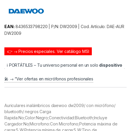
EAN:
8436533798220 | P/N: DW2009 | Cod. Artículo: DAE-AUR
DW2009
👉 → Precios especiales.
Ver catálogo MSI
ℹ️ PORTÁTILES – Tu universo personal en un solo
dispositivo
🎤 → “Ver ofertas en micrófonos profesionales
Auriculares inalámbricos daewoo dw2009/ con micrófono/
bluetooth/ negros Carga
Rapida:No;Color:Negro;Conectividad:Bluetooth;Incluye
Cargador:No;Microfono:Con Microfono;Potencia máxima de
carga:5 W;Potencia mínima de carga:5 W;Tipo de