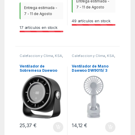
Entrega estimada -
7 - 11 de Agosto
Entrega estimada -
7 - 11 de Agosto
49
artículos en stock
17
artículos en stock
Calefaccion y Clima
,
KSA
,
Calefaccion y Clima
,
KSA
,
Ventiladores y
Ventiladores y
Climatizadores
Climatizadores
Ventilador de
Ventilador de Mano
Sobremesa Daewoo
Daewoo DW9015/ 3
DW9018/ 10W/ 4
velocidades
Aspas/ 4 Velocidades
25,37
€
14,12
€