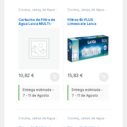
Cocina
,
Jarras de Agua -
Cocina
,
Jarras de Agua -
Hervidores
,
KSA
Hervidores
,
KSA
Cartucho de Filtro de
Filtros BI-FLUX
Agua Laica MULTI-
Limescale Laica
FLUX F3A3/ Pack de 3
H3MEU01/ Pack 3
Unidades
10,82
€
15,83
€
Entrega estimada -
Entrega estimada -
7 - 11 de Agosto
7 - 11 de Agosto
Cocina
,
Jarras de Agua -
Cocina
,
Jarras de Agua -
Hervidores
,
KSA
Hervidores
,
KSA