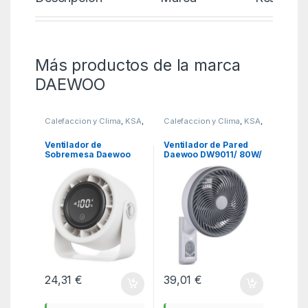
Más productos de la marca
DAEWOO
Calefaccion y Clima
,
KSA
,
Calefaccion y Clima
,
KSA
,
Ventiladores y
Ventiladores y
Climatizadores
Climatizadores
Ventilador de
Ventilador de Pared
Sobremesa Daewoo
Daewoo DW9011/ 80W/
DW9019/ 10W/ 4
5 Aspas 25cm/ 3
Aspas/ 4 Velocidades
Velocidades
24,31
€
39,01
€