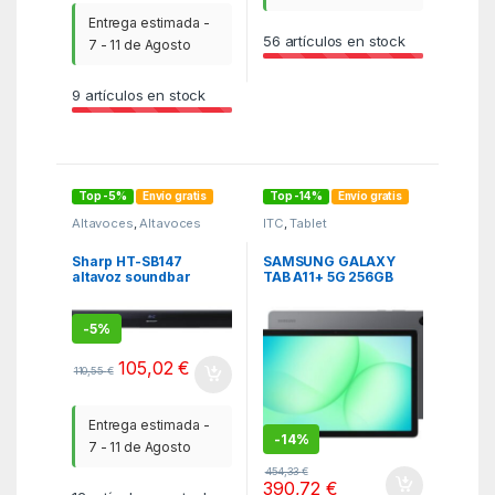
Entrega estimada -
56
artículos en stock
7 - 11 de Agosto
9
artículos en stock
Top -5%
Envío gratis
Top -14%
Envío gratis
Altavoces
,
Altavoces
ITC
,
Tablet
fijos
,
Imagen y Sonido
,
ITC
Sharp HT-SB147
SAMSUNG GALAXY
altavoz soundbar
TAB A11+ 5G 256GB
Negro 2.0 canales 150
GRAY
W
-
5%
105,02
€
110,55
€
Entrega estimada -
-
14%
7 - 11 de Agosto
454,33
€
390,72
€