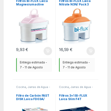
Filtros BI-FLUX Laica
Filtros BI-FLUX Laica
Magnesiumactive
Nitrate N3N/ Pack 3
G2M/ Pack 2
9,93
€
16,59
€
Entrega estimada -
Entrega estimada -
7 - 11 de Agosto
7 - 11 de Agosto
Cocina
,
Jarras de Agua -
Cocina
,
Jarras de Agua -
Hervidores
,
KSA
Hervidores
,
KSA
Filtro de Carbón FAST
Filtros 3+1 BI-FLUX
DISK Laica FD03A/
Laica Slim F4T
Pack de 3 Unidades/
Universal
Compatibilidad Flown
go