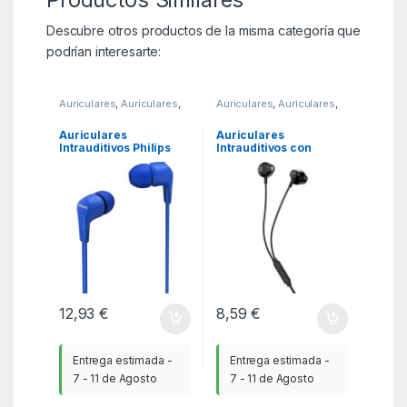
Descubre otros productos de la misma categoría que
podrían interesarte:
Auriculares
,
Auriculares
,
Auriculares
,
Auriculares
,
KSA
KSA
Auriculares
Auriculares
Intrauditivos Philips
Intrauditivos con
TAE1105BL/ con
micrófono Philips
Micrófono/ Jack 3.5/
TAUE101BK/00/ Jack
Azules
3.5/ Negros
12,93
€
8,59
€
Entrega estimada -
Entrega estimada -
7 - 11 de Agosto
7 - 11 de Agosto