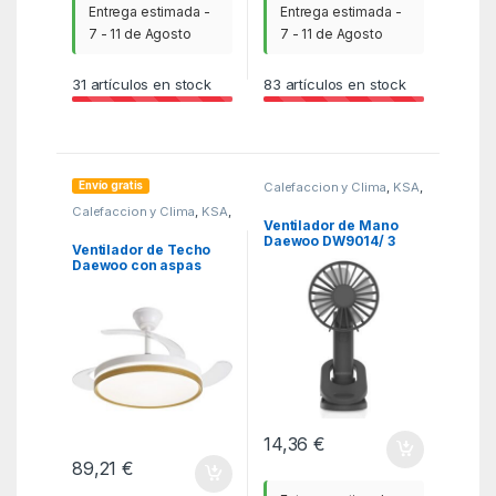
Entrega estimada -
Entrega estimada -
7 - 11 de Agosto
7 - 11 de Agosto
31
artículos en stock
83
artículos en stock
Envío gratis
Calefaccion y Clima
,
KSA
,
Ventiladores y
Calefaccion y Clima
,
KSA
,
Climatizadores
Ventiladores y
Ventilador de Mano
Climatizadores
Daewoo DW9014/ 3
Ventilador de Techo
velocidades
Daewoo con aspas
retráctiles DW5010/
30W/ 3 Aspas/ 6
Velocidades
14,36
€
89,21
€