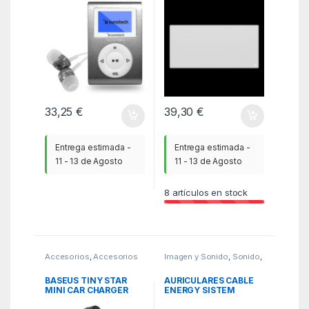
33,25
€
39,30
€
Entrega estimada -
Entrega estimada -
11 - 13 de Agosto
11 - 13 de Agosto
8
artículos en stock
Accesorios
,
Accesorios
Imagen y Sonido
,
Sonido
,
Smartphone/Tablet
,
ITC
WBR
BASEUS TINY STAR
AURICULARES CABLE
MINI CAR CHARGER
ENERGY SISTEM
(C+C CABLE
METALLIZED SILVER