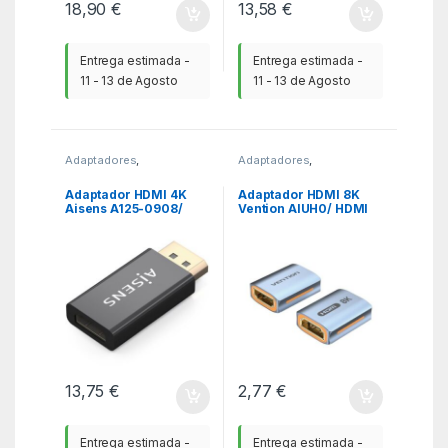
18,90
€
13,58
€
Entrega estimada -
Entrega estimada -
11 - 13 de Agosto
11 - 13 de Agosto
Adaptadores
,
Adaptadores
,
Adaptadores HDMI
,
KSA
Adaptadores HDMI
,
KSA
Adaptador HDMI 4K
Adaptador HDMI 8K
Aisens A125-0908/
Vention AIUH0/ HDMI
DisplayPort Macho –
Hembra – HDMI
HDMI Hembra
Hembra
13,75
€
2,77
€
Entrega estimada -
Entrega estimada -