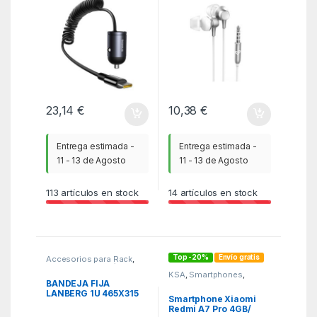
INCLUDED) 30W
COSMIC BLACK
23,14
€
10,38
€
Entrega estimada -
Entrega estimada -
11 - 13 de Agosto
11 - 13 de Agosto
113
artículos en stock
14
artículos en stock
Top -20%
Envío gratis
Accesorios para Rack
,
Adaptadores bahía
,
PCR
KSA
,
Smartphones
,
SmartPhones y Moviles
BANDEJA FIJA
LANBERG 1U 465X315
Smartphone Xiaomi
MM HASTA 120 KG
Redmi A7 Pro 4GB/
RACK DE 19 NEGRO