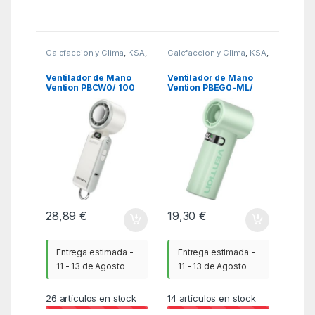
Calefaccion y Clima
,
KSA
,
Calefaccion y Clima
,
KSA
,
Ventiladores y
Ventiladores y
Climatizadores
Climatizadores
Ventilador de Mano
Ventilador de Mano
Vention PBCW0/ 100
Vention PBEG0-ML/
velocidades
100 velocidades
28,89
€
19,30
€
Entrega estimada -
Entrega estimada -
11 - 13 de Agosto
11 - 13 de Agosto
26
artículos en stock
14
artículos en stock