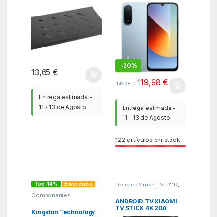
64GB/ 6.9″/ Azul
-
20%
13,65
€
119,98
€
149,98
€
Entrega estimada -
11 - 13 de Agosto
Entrega estimada -
11 - 13 de Agosto
122
artículos en stock
Top -14%
Envío gratis
Dongles Smart TV
,
PCR
,
TV
Componentes
integración
,
ITC
,
ANDROID TV XIAOMI
Memorias
TV STICK 4K 2DA
Kingston Technology
GENERACION