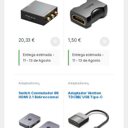
20,33
€
1,50
€
Entrega estimada -
Entrega estimada -
11 - 13 de Agosto
11 - 13 de Agosto
Adaptadores
,
Adaptadores
,
Adaptadores HDMI
,
KSA
Adaptadores HDMI
,
KSA
Switch Conmutador 8K
Adaptador Vention
HDMI 2.1 Bidireccional
TDCBB/ USB Tipo-C
Vention AKPH0 HDMI
Macho – HDMI Hembra
Hembra/USB-C
Hembra – 2x HDMI
Hembra