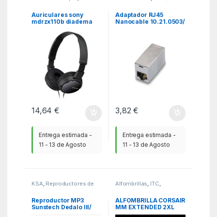
auriculares
,
Auriculares
,
Conectores RJ45 / RJ11
,
MGSR
KSA
Auriculares sony
Adaptador RJ45
mdrzx110b diadema
Nanocable 10.21.0503/
negro
Cat.6 STP
14,64
€
3,82
€
Entrega estimada -
Entrega estimada -
11 - 13 de Agosto
11 - 13 de Agosto
KSA
,
Reproductores de
Alfombrillas
,
ITC
,
MP3
,
Sonido
Periféricos
Reproductor MP3
ALFOMBRILLA CORSAIR
Sunstech Dedalo III/
MM EXTENDED 2XL
8GB/ Radio FM/ Gris
GRAY CH-941D075-WW