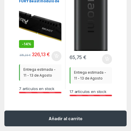
FURY Beast módulo de
memoria 16 GB 1 x 16
GB DDR5
-
14%
326,13
€
379,23
€
65,75
€
Entrega estimada -
Entrega estimada -
11 - 13 de Agosto
11 - 13 de Agosto
7
artículos en stock
17
artículos en stock
Añadir al carrito