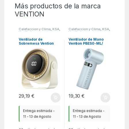
Más productos de la marca
VENTION
Calefaccion y Clima
,
KSA
,
Calefaccion y Clima
,
KSA
,
Ventiladores y
Ventiladores y
Climatizadores
Climatizadores
Ventilador de
Ventilador de Mano
Sobremesa Vention
Vention PBES0-ML/
PBJN0-PRO/ 10W/ 7
100 velocidades
Aspas/ 3 Velocidades
29,19
€
19,30
€
Entrega estimada -
Entrega estimada -
11 - 13 de Agosto
11 - 13 de Agosto