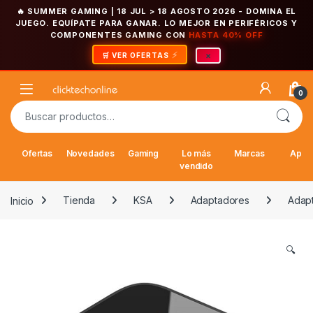
🔥 SUMMER GAMING | 18 JUL > 18 AGOSTO 2026
- DOMINA EL
JUEGO. EQUÍPATE PARA GANAR. LO MEJOR EN PERIFÉRICOS Y
COMPONENTES GAMING CON
HASTA 40% OFF
×
🛒 VER OFERTAS
Saltar a la navegación
Saltar al contenido
Open
0
Buscar por:
Ofertas
Novedades
Gaming
Lo más
Marcas
Appl
vendido
Inicio
Tienda
KSA
Adaptadores
Adap
🔍