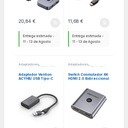
20,84
€
11,68
€
Entrega estimada -
Entrega estimada -
11 - 13 de Agosto
11 - 13 de Agosto
Adaptadores
,
Adaptadores
,
Adaptadores HDMI
,
KSA
Adaptadores HDMI
,
KSA
Adaptador Vention
Switch Conmutador 4K
ACYHB/ USB Tipo-C
HDMI 2.0 Bidireccional
Macho/ USB Macho –
Vention AFUH0 HDMI
HDMI Hembra
Hembra / 2x HDMI
Hembra