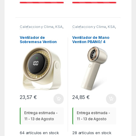
Calefaccion y Clima
,
KSA
,
Calefaccion y Clima
,
KSA
,
Ventiladores y
Ventiladores y
Climatizadores
Climatizadores
Ventilador de
Ventilador de Mano
Sobremesa Vention
Vention PBAN0/ 4
PBJN0/ 10W/ 7 Aspas/
velocidades
3 Velocidades
23,57
€
24,85
€
Entrega estimada -
Entrega estimada -
11 - 13 de Agosto
11 - 13 de Agosto
64
artículos en stock
28
artículos en stock