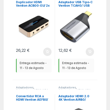
Duplicador HDMI
Adaptador USB Tipo-C
Vention ACBG0-EU/ 2x
Vention TCAH0/ USB
HDMI Hembra – HDMI
Tipo-C Macho – HDMI
Macho
Hembra
26,22
€
12,62
€
Entrega estimada -
Entrega estimada -
11 - 13 de Agosto
11 - 13 de Agosto
Adaptadores
,
Adaptadores
,
Adaptadores HDMI
,
KSA
Adaptadores HDMI
,
KSA
Convertidor RCA a
Adaptador HDMI 2.0
HDMI Vention AEFB0/
4K Vention AIRB0/
RCA Hembra – HDMI
HDMI Hembra – HDMI
Hembra – MiniUSB
Hembra
Hembra