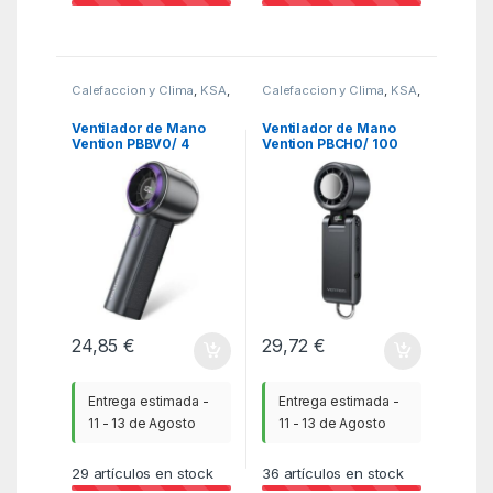
Calefaccion y Clima
,
KSA
,
Calefaccion y Clima
,
KSA
,
Ventiladores y
Ventiladores y
Climatizadores
Climatizadores
Ventilador de Mano
Ventilador de Mano
Vention PBBV0/ 4
Vention PBCH0/ 100
velocidades
velocidades
24,85
€
29,72
€
Entrega estimada -
Entrega estimada -
11 - 13 de Agosto
11 - 13 de Agosto
29
artículos en stock
36
artículos en stock