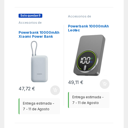
Solo quedan 9
Accesorios de
SmartPhones
,
KSA
,
Accesorios de
Powerbank - Baterias
SmartPhones
,
KSA
,
Powerbank 10000mAh
Powerbank - Baterias
Leotec
Powerbank 10000mAh
LEPOWW20W10G/
Xiaomi Power Bank
20W/ Wireless/ Gris/
Integrated Cable/
Incluye Cable USB
22.5W/ Azul/ Incluye
Tipo-C
Cable USB Tipo-C
49,11
€
47,72
€
Entrega estimada -
7 - 11 de Agosto
Entrega estimada -
7 - 11 de Agosto