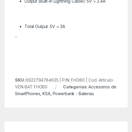
Output (Built-In Lightning Cable): 5V = 2.4A
‘
Total Output: 5V = 3A
“
SKU:
6922794784635 | P/N: FHOB0 | Cod. Artículo:
VEN-BAT FHOB0
Categorías:
Accesorios de
SmartPhones
,
KSA
,
Powerbank - Baterias