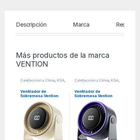
Descripción
Marca
Reseñas
Más productos de la marca
VENTION
Calefaccion y Clima
,
KSA
,
Calefaccion y Clima
,
KSA
,
Ventiladores y
Ventiladores y
Climatizadores
Climatizadores
Ventilador de
Ventilador de
Sobremesa Vention
Sobremesa Vention
PBJN0-PRO/ 10W/ 7
PBJH0-PRO/ 10W/ 7
Aspas/ 3 Velocidades
Aspas/ 3 Velocidades