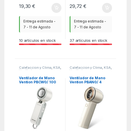
19,30
€
29,72
€
Entrega estimada -
Entrega estimada -
7 - 11 de Agosto
7 - 11 de Agosto
10
artículos en stock
37
artículos en stock
Calefaccion y Clima
,
KSA
,
Calefaccion y Clima
,
KSA
,
Ventiladores y
Ventiladores y
Climatizadores
Climatizadores
Ventilador de Mano
Ventilador de Mano
Vention PBCW0/ 100
Vention PBAN0/ 4
velocidades
velocidades