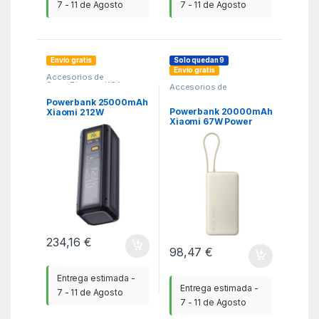
7 - 11 de Agosto
7 - 11 de Agosto
Envío gratis
Solo quedan 9
Envío gratis
Accesorios de
SmartPhones
,
KSA
,
Accesorios de
Powerbank - Baterias
SmartPhones
,
KSA
,
Powerbank 25000mAh
Powerbank - Baterias
Powerbank 20000mAh
Xiaomi 212W
Xiaomi 67W Power
Hypercharge Power
Bank Integrated Cable/
Bank/ 212W/ Gris
67W/ Beige/ Incluye
Cable USB Tipo-C
234,16
€
98,47
€
Entrega estimada -
Entrega estimada -
7 - 11 de Agosto
7 - 11 de Agosto