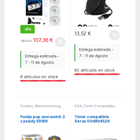
-
8%
13,52
€
107,36
€
116,70
€
Entrega estimada -
7 - 11 de Agosto
Entrega estimada -
7 - 11 de Agosto
82
artículos en stock
8
artículos en stock
Funkos
,
Merchandising
,
KSA
,
Toner Compatible
,
MGSR
Toner Compatible Brother
Funko pop overwatch 2
Tóner compatible
cassidy 59189
Xerox 006R04526
compatible con
Brother TN-1050/
1000 páginas/ Negro