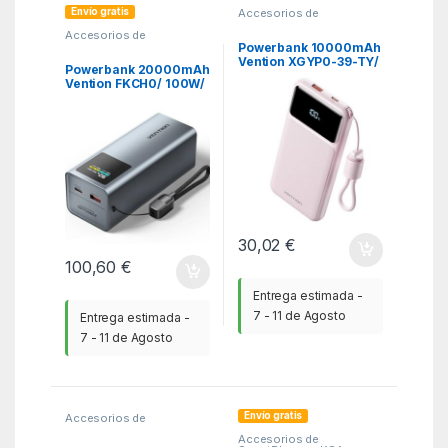
Envío gratis
Accesorios de
SmartPhones
,
KSA
,
Accesorios de
Powerbank - Baterias
SmartPhones
,
KSA
,
Powerbank 10000mAh
Powerbank - Baterias
Vention XGYP0-39-TY/
Powerbank 20000mAh
22.5W/ Rosa/ Incluye
Vention FKCH0/ 100W/
Cable USB Tipo-C
Gris/ Incluye Cable
USB Tipo-C
30,02
€
100,60
€
Entrega estimada -
7 - 11 de Agosto
Entrega estimada -
7 - 11 de Agosto
Envío gratis
Accesorios de
SmartPhones
,
KSA
,
Accesorios de
Powerbank - Baterias