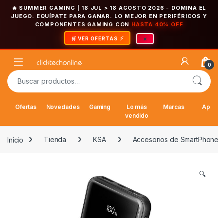
🔥 SUMMER GAMING | 18 JUL > 18 AGOSTO 2026
- DOMINA EL
JUEGO. EQUÍPATE PARA GANAR. LO MEJOR EN PERIFÉRICOS Y
COMPONENTES GAMING CON
HASTA 40% OFF
×
🛒 VER OFERTAS
Saltar a la navegación
Saltar al contenido
Open
0
Buscar por:
Ofertas
Novedades
Gaming
Lo más
Marcas
Appl
vendido
Inicio
Tienda
KSA
Accesorios de SmartPhon
🔍