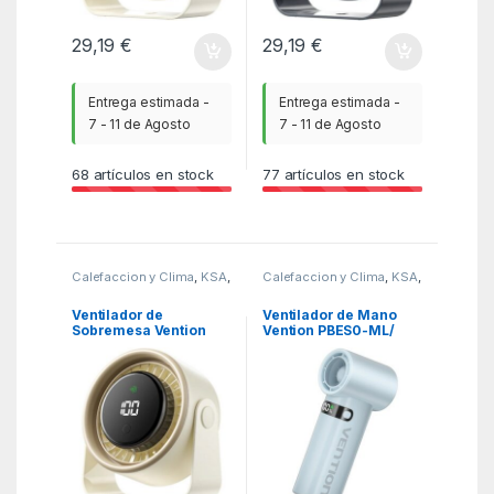
29,19
€
29,19
€
Entrega estimada -
Entrega estimada -
7 - 11 de Agosto
7 - 11 de Agosto
68
artículos en stock
77
artículos en stock
Calefaccion y Clima
,
KSA
,
Calefaccion y Clima
,
KSA
,
Ventiladores y
Ventiladores y
Climatizadores
Climatizadores
Ventilador de
Ventilador de Mano
Sobremesa Vention
Vention PBES0-ML/
PBJN0/ 10W/ 7 Aspas/
100 velocidades
3 Velocidades