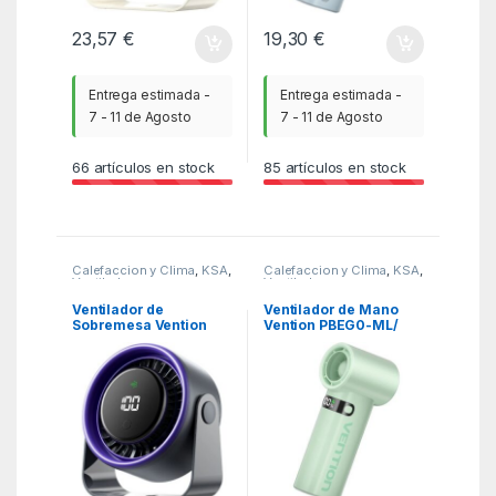
23,57
€
19,30
€
Entrega estimada -
Entrega estimada -
7 - 11 de Agosto
7 - 11 de Agosto
66
artículos en stock
85
artículos en stock
Calefaccion y Clima
,
KSA
,
Calefaccion y Clima
,
KSA
,
Ventiladores y
Ventiladores y
Climatizadores
Climatizadores
Ventilador de
Ventilador de Mano
Sobremesa Vention
Vention PBEG0-ML/
PBJH0/ 10W/ 7 Aspas/
100 velocidades
3 Velocidades