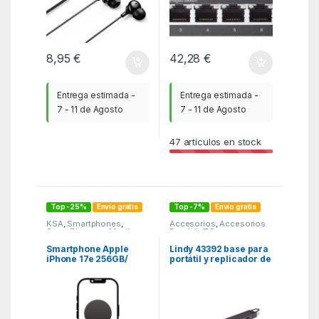
8,95
€
42,28
€
Entrega estimada -
Entrega estimada -
7 - 11 de Agosto
7 - 11 de Agosto
47
artículos en stock
Top -25%
Envío gratis
Top -7%
Envío gratis
KSA
,
Smartphones
,
Accesorios
,
Accesorios
SmartPhones y Moviles
Portátil
,
ITC
Smartphone Apple
Lindy 43392 base para
iPhone 17e 256GB/
portátil y replicador de
6.1″/ 5G/ Negro
puertos Acoplamiento
USB 3.2 Gen 1 (3.1 Gen
1) Type-C Antracita