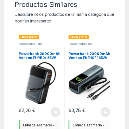
Productos Similares
Descubre otros productos de la misma categoría que
podrían interesarte:
Envío gratis
Envío gratis
Accesorios de
Accesorios de
SmartPhones
,
KSA
,
SmartPhones
,
KSA
,
Powerbank - Baterias
Powerbank - Baterias
Powerbank 20000mAh
Powerbank 20000mAh
Vention FHYB0/ 65W/
Vention FKFH0/ 165W/
Gris/ Incluye Cable
Gris/ Incluye Cable
USB Tipo-C
USB Tipo-C
82,26
€
93,78
€
Entrega estimada -
Entrega estimada -