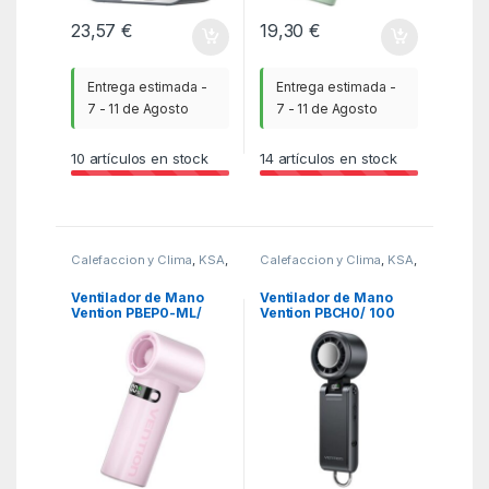
23,57
€
19,30
€
Entrega estimada -
Entrega estimada -
7 - 11 de Agosto
7 - 11 de Agosto
10
artículos en stock
14
artículos en stock
Calefaccion y Clima
,
KSA
,
Calefaccion y Clima
,
KSA
,
Ventiladores y
Ventiladores y
Climatizadores
Climatizadores
Ventilador de Mano
Ventilador de Mano
Vention PBEP0-ML/
Vention PBCH0/ 100
100 velocidades
velocidades