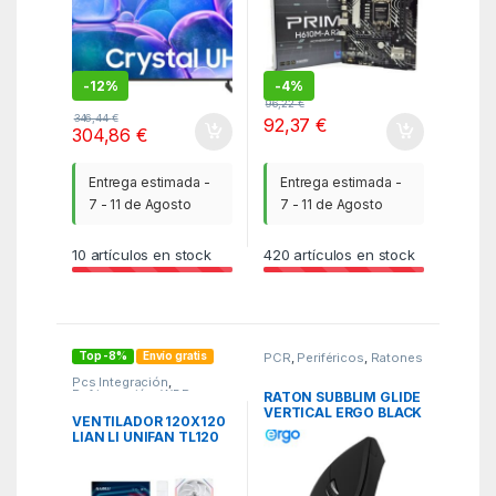
-
12%
-
4%
96,22
€
346,44
€
92,37
€
304,86
€
Entrega estimada -
Entrega estimada -
7 - 11 de Agosto
7 - 11 de Agosto
10
artículos en stock
420
artículos en stock
Top -8%
Envío gratis
PCR
,
Periféricos
,
Ratones
Pcs Integración
,
Refrigeración
,
WBR
RATON SUBBLIM GLIDE
VERTICAL ERGO BLACK
VENTILADOR 120X120
USB
LIAN LI UNIFAN TL120
WIRELESS WHITE R