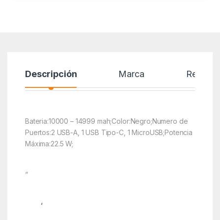
Descripción
Marca
Reseñas
Bateria:10000 – 14999 mah;Color:Negro;Numero de
Puertos:2 USB-A, 1 USB Tipo-C, 1 MicroUSB;Potencia
Máxima:22.5 W;
”
‘