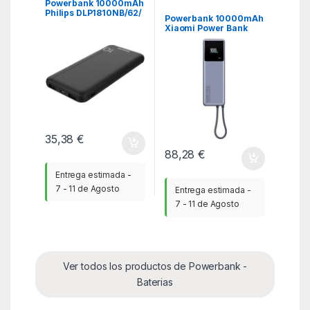
SmartPhones
,
KSA
,
Powerbank 10000mAh
Powerbank - Baterias
Philips DLP1810NB/62/
Powerbank 10000mAh
Negra
Xiaomi Power Bank
10000 Integrated
Cable/ 165W/ Gris
35,38
€
88,28
€
Entrega estimada -
7 - 11 de Agosto
Entrega estimada -
7 - 11 de Agosto
Ver todos los productos de Powerbank -
Baterias