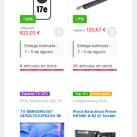
-
25%
-
7%
1.096,03
€
133,87
€
143,95
€
822,03
€
Entrega estimada -
Entrega estimada -
7 - 11 de Agosto
7 - 11 de Agosto
8
artículos en stock
26
artículos en stock
Especial TV -12%
Top -4%
Envío gratis
PCR
,
Televisores LED
,
TV
Componentes
,
KSA
,
Placas Base
TV SAMSUNG 50″
Placa Base Asus Prime
UE50U7022FKXXH 4K
H610M-A R2.0/ Socket
LED CRYSTAL U7022F
1700/ DDR5/ PCIe 4.0/
Micro ATX