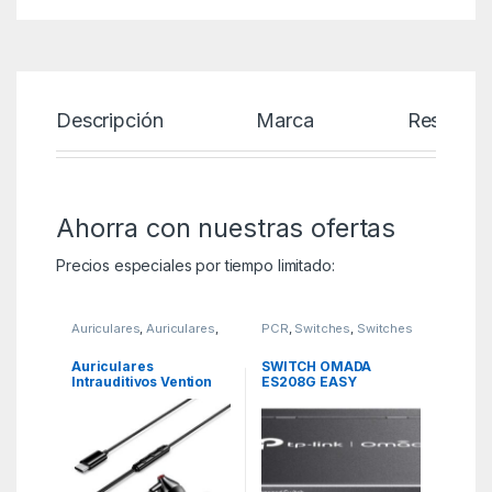
Descripción
Marca
Reseñas
Ahorra con nuestras ofertas
Precios especiales por tiempo limitado:
Auriculares
,
Auriculares
,
PCR
,
Switches
,
Switches
KSA
y Transceptores
Auriculares
SWITCH OMADA
Intrauditivos Vention
ES208G EASY
Echo Lite USB-C In-
MANAGED 8-PORT
Ear/ con Micrófono/
GIGABIT
USB Tipo-C/ Negros