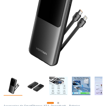
Accesorios de SmartPhones
,
KSA
,
Powerbank - Baterias