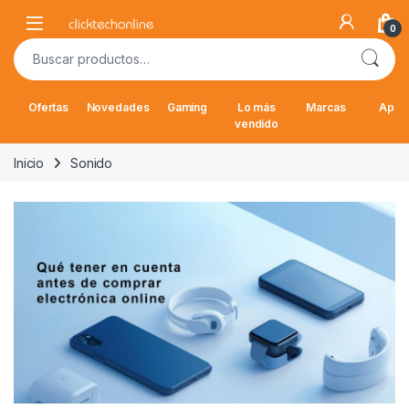
Saltar a la navegación
Saltar al contenido
Open
0
Buscar por:
Ofertas
Novedades
Gaming
Lo más
Marcas
Appl
vendido
Inicio
Sonido