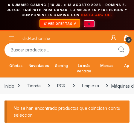
🔥 SUMMER GAMING | 18 JUL > 18 AGOSTO 2026
- DOMINA EL
JUEGO. EQUÍPATE PARA GANAR. LO MEJOR EN PERIFÉRICOS Y
COMPONENTES GAMING CON
HASTA 40% OFF
×
🛒 VER OFERTAS
Saltar a la navegación
Saltar al contenido
Open
0
Buscar por:
Ofertas
Novedades
Gaming
Lo más
Marcas
Appl
vendido
Inicio
Tienda
PCR
Limpieza
Máquinas d
No se han encontrado productos que coincidan con tu
selección.