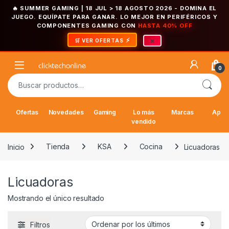
🔥 SUMMER GAMING | 18 JUL > 18 AGOSTO 2026
- DOMINA EL
JUEGO. EQUÍPATE PARA GANAR. LO MEJOR EN PERIFÉRICOS Y
COMPONENTES GAMING CON
HASTA 40% OFF
×
🛒 VER OFERTAS
Saltar a la navegación
Saltar al contenido
Open
0
Buscar por:
Ofertas
Novedades
Gaming
Lo más
Marcas
Appl
vendido
Inicio
Tienda
KSA
Cocina
Licuadoras
Licuadoras
Mostrando el único resultado
Filtros