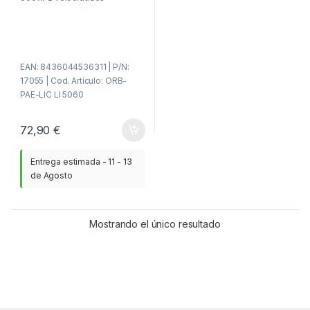
r
a
d
e
5
EAN: 8436044536311 | P/N:
17055 | Cod. Artículo: ORB-
PAE-LIC LI 5060
72,90
€
Entrega estimada - 11 - 13
de Agosto
Mostrando el único resultado