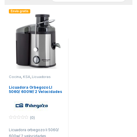
Envío gratis
Cocina
,
KSA
,
Licuadoras
Licuadora Orbegozo LI
5060/ 600W/ 2 Velocidades
(0)
0
f
Licuadora orbegozo li 5060/
u
e
600w/ 2 velocidades