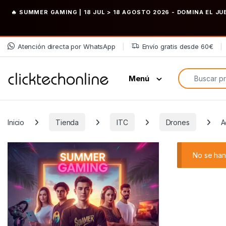
🔥 SUMMER GAMING | 18 JUL > 18 AGOSTO 2026
- DOMINA EL JU
Saltar a la navegación
Saltar al contenido
Atención directa por WhatsApp
Envío gratis desde 60€
Búsqueda de
Menú
Inicio
Tienda
ITC
Drones
A
No se han