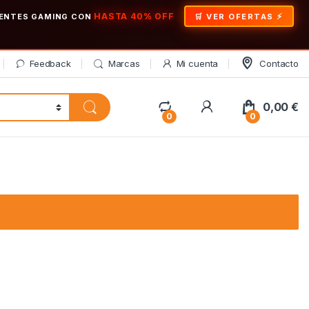
HASTA 40% OFF
ONENTES GAMING CON
🛒 VER OFERTAS
Feedback
Marcas
Mi cuenta
Contacto
My Account
0,00
€
0
0